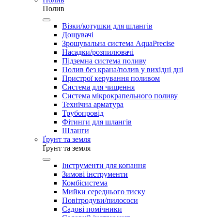
Полив
Візки/котушки для шлангів
Дощувачі
Зрошувальна система AquaPrecise
Насадки/розпилювачі
Підземна система поливу
Полив без крана/полив у вихідні дні
Пристрої керування поливом
Система для чищення
Система мікрокрапельного поливу
Технічна арматура
Трубопровід
Фітинги для шлангів
Шланги
Ґрунт та земля
Ґрунт та земля
Інструменти для копання
Зимові інструменти
Комбісистема
Мийки середнього тиску
Повітродуви/пилососи
Садові помічники