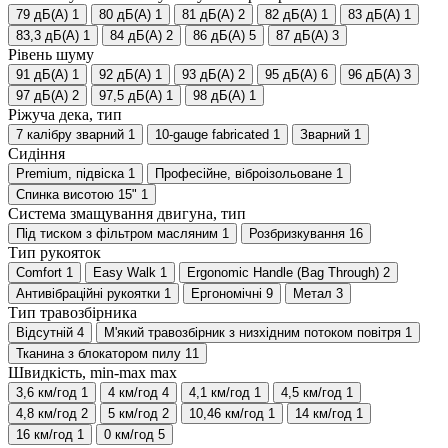
79 дБ(А)
1
80 дБ(А)
1
81 дБ(А)
2
82 дБ(А)
1
83 дБ(А)
1
83,3 дБ(А)
1
84 дБ(А)
2
86 дБ(А)
5
87 дБ(А)
3
Рівень шуму
91 дБ(А)
1
92 дБ(А)
1
93 дБ(А)
2
95 дБ(А)
6
96 дБ(А)
3
97 дБ(А)
2
97,5 дБ(А)
1
98 дБ(А)
1
Ріжуча дека, тип
7 калібру зварний
1
10-gauge fabricated
1
Зварний
1
Сидіння
Premium, підвіска
1
Професійне, віброізольоване
1
Спинка висотою 15"
1
Система змащування двигуна, тип
Під тиском з фільтром масляним
1
Розбризкування
16
Тип рукояток
Comfort
1
Easy Walk
1
Ergonomic Handle (Bag Through)
2
Антивібраційні рукоятки
1
Ергономічні
9
Метал
3
Тип травозбірника
Відсутній
4
М'який травозбірник з низхідним потоком повітря
1
Тканина з блокатором пилу
11
Швидкість, min-max max
3,6 км/год
1
4 км/год
4
4,1 км/год
1
4,5 км/год
1
4,8 км/год
2
5 км/год
2
10,46 км/год
1
14 км/год
1
16 км/год
1
0 км/год
5