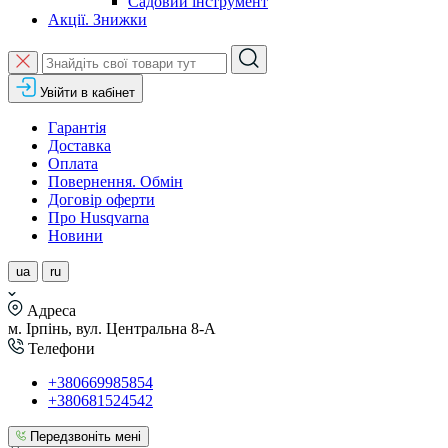
Садовий інструмент
Акції. Знижки
Увійти в кабінет
Гарантія
Доставка
Оплата
Повернення. Обмін
Договір оферти
Про Husqvarna
Новини
ua
ru
Адреса
м. Ірпінь, вул. Центральна 8-А
Телефони
+380669985854
+380681524542
Передзвоніть мені