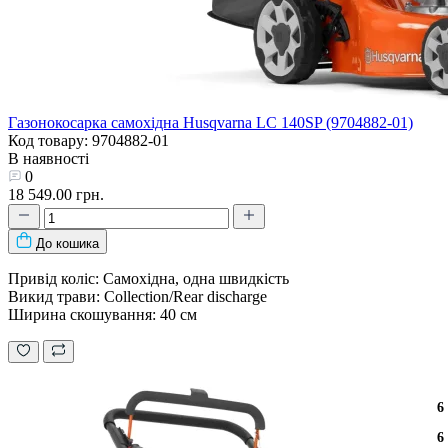
Газонокосарка самохідна Husqvarna LC 140SP (9704882-01)
Код товару: 9704882-01
В наявності
0
18 549.00 грн.
До кошика
Привід коліс: Самохідна, одна швидкість
Викид трави: Collection/Rear discharge
Ширина скошування: 40 см
6
6
6
6
6
6
6
6
6
6
6
6
6
6
6
6
6
6
6
6
6
6
6
6
6
6
6
6
6
6