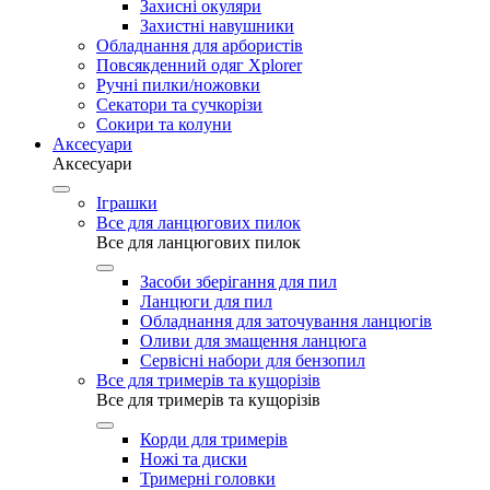
Захисні окуляри
Захистні навушники
Обладнання для арбористів
Повсякденний одяг Xplorer
Ручні пилки/ножовки
Секатори та сучкорізи
Сокири та колуни
Аксесуари
Аксесуари
Іграшки
Все для ланцюгових пилок
Все для ланцюгових пилок
Засоби зберігання для пил
Ланцюги для пил
Обладнання для заточування ланцюгів
Оливи для змащення ланцюга
Сервісні набори для бензопил
Все для тримерів та кущорізів
Все для тримерів та кущорізів
Корди для тримерів
Ножі та диски
Тримерні головки