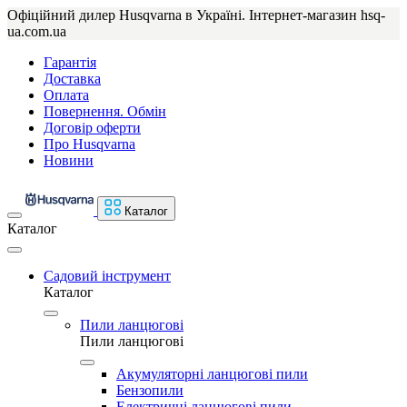
Офіційний дилер Husqvarna в Україні. Інтернет-магазин hsq-
ua.com.ua
Гарантія
Доставка
Оплата
Повернення. Обмін
Договір оферти
Про Husqvarna
Новини
Каталог
Каталог
Садовий інструмент
Каталог
Пили ланцюгові
Пили ланцюгові
Акумуляторні ланцюгові пили
Бензопили
Електричні ланцюгові пили