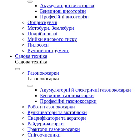
Акумуляторні висоторізи
Бензинові висоторізи
Професійні висоторізи
Обприскувачі
Мотобури, Землебури
Подрібнювачі
Мийки високого тиску
Пилососи
Ручний інструмент
Садова техніка
Садова техніка
Газонокосарки
Газонокосарки
Акумуляторні й електричні газонокосарки
Бензинові газонокосарки
Професійні газонокосарки
Роботи газонокосарки
Культиватори та мотоблоки
Скарифікатори та аератори
Райдери-косарки
Трактори-газонокосарки
Снігоочисники