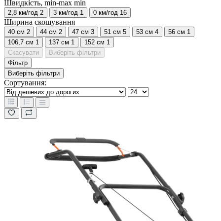
Швидкість, min-max min
2,8 км/год
2
3 км/год
1
0 км/год
16
Ширина скошування
40 см
2
44 см
2
47 см
3
51 см
5
53 см
4
56 см
1
106,7 см
1
137 см
1
152 см
1
Скасувати
Виберіть фільтри
Фільтр
Виберіть фільтри
Сортування: