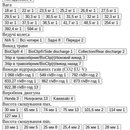
Вага
18 кг
1
22 кг
1
23,5 кг
1
25,2 кг
1
26,8 кг
1
27,5 кг
1
29,5 кг
1
30,3 кг
1
30,5 кг
1
31,5 кг
1
32 кг
1
32,3 кг
1
33 кг
1
37,5 кг
1
38,5 кг
1
41,7 кг
1
48,5 кг
1
254 кг
1
392,4 кг
1
594 кг
1
Ведучі колеса
N/A
5
Всі чотири
1
Задні
8
Передні
2
Викид трави
BioClip®
4
BioClip®/Side discharge
1
Collection/Rear discharge
2
Збір в травозбірник/BioClip(r)/боковий викид
3
Збір в травозбірник/BioClip(r)/викид назад
7
Викиди відпрацьованих газів (CO2 EU V)
1 068 г/кВт·год
1
549 г/кВт·год
1
792 г/кВт·год
2
833,27 г/кВт·год
1
862 г/кВт·год
1
873 г/кВт·год
1
922,38 г/кВт·год
13
Виробник двигуна
Honda
3
Husqvarna
13
Kawasaki
4
Висота скошування max.
30 мм
1
65 мм
1
74 мм
1
75 мм
13
101,6 мм
2
114 мм
1
127 мм
1
Висота скошування min.
10 мм
1
20 мм
5
25 мм
8
25,4 мм
2
26 мм
1
28 мм
1