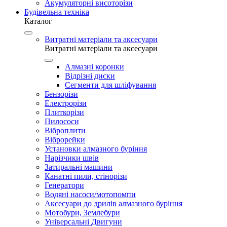
Акумуляторні висоторізи
Будівельна техніка
Каталог
Витратні матеріали та аксесуари
Витратні матеріали та аксесуари
Алмазні коронки
Відрізні диски
Сегменти для шліфування
Бензорізи
Електрорізи
Плиткорізи
Пилососи
Віброплити
Віброрейки
Установки алмазного буріння
Нарізчики швів
Затиральні машини
Канатні пили, стінорізи
Генератори
Водяні насоси/мотопомпи
Аксесуари до дрилів алмазного буріння
Мотобури, Землебури
Універсальні Двигуни