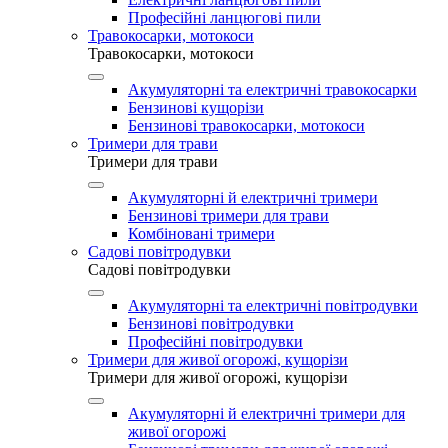
Професійні ланцюгові пили
Травокосарки, мотокоси
Травокосарки, мотокоси
Акумуляторні та електричні травокосарки
Бензинові кущорізи
Бензинові травокосарки, мотокоси
Тримери для трави
Тримери для трави
Акумуляторні й електричні тримери
Бензинові тримери для трави
Комбіновані тримери
Садові повітродувки
Садові повітродувки
Акумуляторні та електричні повітродувки
Бензинові повітродувки
Професійні повітродувки
Тримери для живої огорожі, кущорізи
Тримери для живої огорожі, кущорізи
Акумуляторні й електричні тримери для
живої огорожі