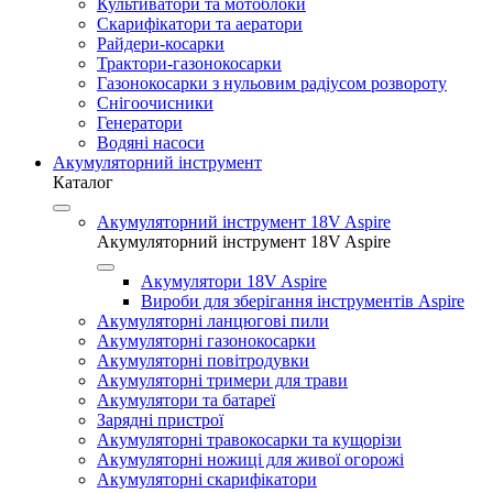
Культиватори та мотоблоки
Скарифікатори та аератори
Райдери-косарки
Трактори-газонокосарки
Газонокосарки з нульовим радіусом розвороту
Снігоочисники
Генератори
Водяні насоси
Акумуляторний інструмент
Каталог
Акумуляторний інструмент 18V Aspire
Акумуляторний інструмент 18V Aspire
Акумулятори 18V Aspire
Вироби для зберігання інструментів Aspire
Акумуляторні ланцюгові пили
Акумуляторні газонокосарки
Акумуляторні повітродувки
Акумуляторні тримери для трави
Акумулятори та батареї
Зарядні пристрої
Акумуляторні травокосарки та кущорізи
Акумуляторні ножиці для живої огорожі
Акумуляторні скарифікатори