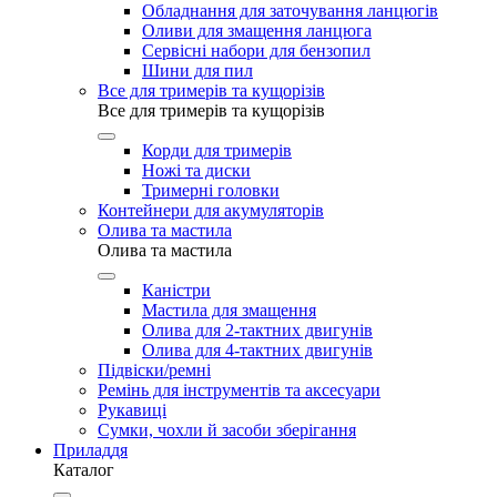
Обладнання для заточування ланцюгів
Оливи для змащення ланцюга
Сервісні набори для бензопил
Шини для пил
Все для тримерів та кущорізів
Все для тримерів та кущорізів
Корди для тримерів
Ножі та диски
Тримерні головки
Контейнери для акумуляторів
Олива та мастила
Олива та мастила
Каністри
Мастила для змащення
Олива для 2-тактних двигунів
Олива для 4-тактних двигунів
Підвіски/ремні
Ремінь для інструментів та аксесуари
Рукавиці
Сумки, чохли й засоби зберігання
Приладдя
Каталог