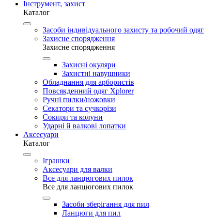
Інструмент, захист
Каталог
Засоби індивідуального захисту та робочий одяг
Захисне спорядження
Захисне спорядження
Захисні окуляри
Захистні навушники
Обладнання для арбористів
Повсякденний одяг Xplorer
Ручні пилки/ножовки
Секатори та сучкорізи
Сокири та колуни
Ударні й валкові лопатки
Аксесуари
Каталог
Іграшки
Аксесуари для валки
Все для ланцюгових пилок
Все для ланцюгових пилок
Засоби зберігання для пил
Ланцюги для пил