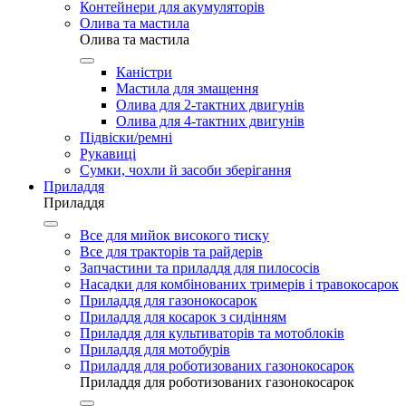
Контейнери для акумуляторів
Олива та мастила
Олива та мастила
Каністри
Мастила для змащення
Олива для 2-тактних двигунів
Олива для 4-тактних двигунів
Підвіски/ремні
Рукавиці
Сумки, чохли й засоби зберігання
Приладдя
Приладдя
Все для мийок високого тиску
Все для тракторів та райдерів
Запчастини та приладдя для пилососів
Насадки для комбінованих тримерів і травокосарок
Приладдя для газонокосарок
Приладдя для косарок з сидінням
Приладдя для культиваторів та мотоблоків
Приладдя для мотобурів
Приладдя для роботизованих газонокосарок
Приладдя для роботизованих газонокосарок