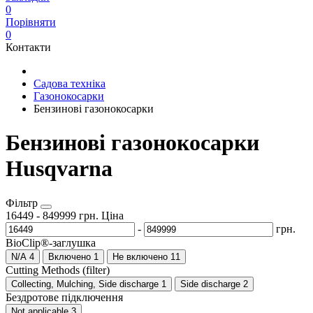
0
Порівняти
0
Контакти
Садова техніка
Газонокосарки
Бензинові газонокосарки
Бензинові газонокосарки
Husqvarna
Фільтр
16449
-
849999
грн.
Ціна
-
грн.
BioClip®-заглушка
N/A
4
Включено
1
Не включено
11
Cutting Methods (filter)
Collecting, Mulching, Side discharge
1
Side discharge
2
Бездротове підключення
Not applicable
3