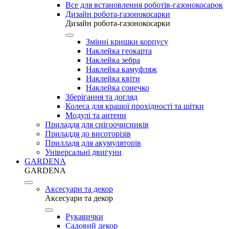
Все для встановлення роботів-газонокосарок
Дизайн робота-газонокосарки
Дизайн робота-газонокосарки
Змінні кришки корпусу
Наклейка геокарта
Наклейка зебра
Наклейка камуфляж
Наклейка квіти
Наклейка сонечко
Зберігання та догляд
Колеса для кращої прохідності та щітки
Модулі та антени
Приладдя для снігоочисників
Приладдя до висоторізів
Прилладя для акумуляторів
Універсальні двигуни
GARDENA
GARDENA
Аксесуари та декор
Аксесуари та декор
Рукавички
Садовий декор