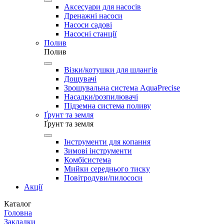
Аксесуари для насосів
Дренажні насоси
Насоси садові
Насосні станції
Полив
Полив
Візки/котушки для шлангів
Дощувачі
Зрошувальна система AquaPrecise
Насадки/розпилювачі
Підземна система поливу
Ґрунт та земля
Ґрунт та земля
Інструменти для копання
Зимові інструменти
Комбісистема
Мийки середнього тиску
Повітродуви/пилососи
Акції
Каталог
Головна
Закладки