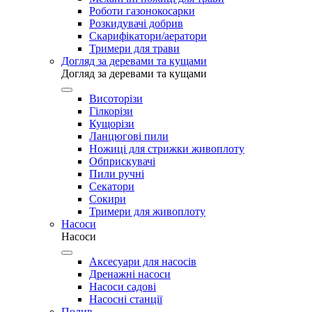
Роботи газонокосарки
Розкидувачі добрив
Скарифікатори/аератори
Тримери для трави
Догляд за деревами та кущами
Догляд за деревами та кущами
Висоторізи
Гілкорізи
Кущорізи
Ланцюгові пили
Ножиці для стрижки живоплоту
Обприскувачі
Пили ручні
Секатори
Сокири
Тримери для живоплоту
Насоси
Насоси
Аксесуари для насосів
Дренажні насоси
Насоси садові
Насосні станції
Полив