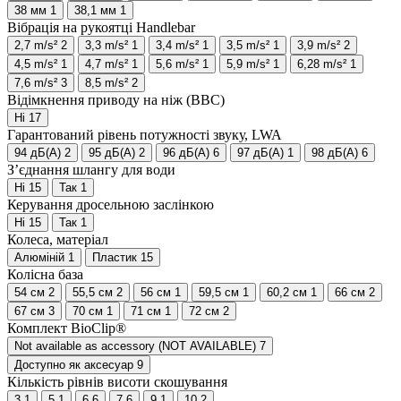
38 мм
1
38,1 мм
1
Вібрація на рукоятці Handlebar
2,7 m/s²
2
3,3 m/s²
1
3,4 m/s²
1
3,5 m/s²
1
3,9 m/s²
2
4,5 m/s²
1
4,7 m/s²
1
5,6 m/s²
1
5,9 m/s²
1
6,28 m/s²
1
7,6 m/s²
3
8,5 m/s²
2
Відімкнення приводу на ніж (BBC)
Ні
17
Гарантований рівень потужності звуку, LWA
94 дБ(А)
2
95 дБ(А)
2
96 дБ(А)
6
97 дБ(А)
1
98 дБ(А)
6
З’єднання шлангу для води
Ні
15
Так
1
Керування дросельною заслінкою
Ні
15
Так
1
Колеса, матеріал
Алюміній
1
Пластик
15
Колісна база
54 см
2
55,5 см
2
56 см
1
59,5 см
1
60,2 см
1
66 см
2
67 см
3
70 см
1
71 см
1
72 см
2
Комплект BioClip®
Not available as accessory (NOT AVAILABLE)
7
Доступно як аксесуар
9
Кількість рівнів висоти скошування
3
1
5
1
6
6
7
6
9
1
10
2