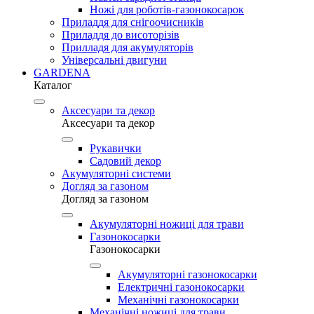
Ножі для роботів-газонокосарок
Приладдя для снігоочисників
Приладдя до висоторізів
Прилладя для акумуляторів
Універсальні двигуни
GARDENA
Каталог
Аксесуари та декор
Аксесуари та декор
Рукавички
Садовий декор
Акумуляторні системи
Догляд за газоном
Догляд за газоном
Акумуляторні ножиці для трави
Газонокосарки
Газонокосарки
Акумуляторні газонокосарки
Електричні газонокосарки
Механічні газонокосарки
Механічні ножиці для трави