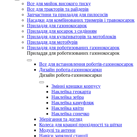
Все для мийок високого тиску
Все для тракторів та райдерів
Запчастини та приладдя для пилососів
Насадки для комбінованих тримерів і травокосарок
Приладдя для газонокосарок
Приладдя для косарок з сидінням
Приладдя для культиваторів та мотоблоків
Приладдя для мотобурів
Приладдя для роботизованих газонокосарок
Приладдя для роботизованих газонокосарок
Все для встановлення роботів-газонокосарок
Дизайн робота-газонокосарки
Дизайн робота-газонокосарки
Змінні кришки корпусу
Наклейка геокарта
Наклейка зебра
Наклейка камуфляж
Наклейка квіти
Наклейка сонечко
Зберігання та догляд
Колеса для кращої прохідності та щітки
Модулі та антени
Навіси зарядної станції