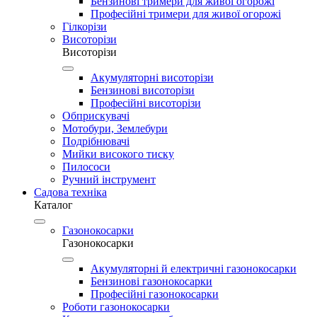
Бензинові тримери для живої огорожі
Професійні тримери для живої огорожі
Гілкорізи
Висоторізи
Висоторізи
Акумуляторні висоторізи
Бензинові висоторізи
Професійні висоторізи
Обприскувачі
Мотобури, Землебури
Подрібнювачі
Мийки високого тиску
Пилососи
Ручний інструмент
Садова техніка
Каталог
Газонокосарки
Газонокосарки
Акумуляторні й електричні газонокосарки
Бензинові газонокосарки
Професійні газонокосарки
Роботи газонокосарки