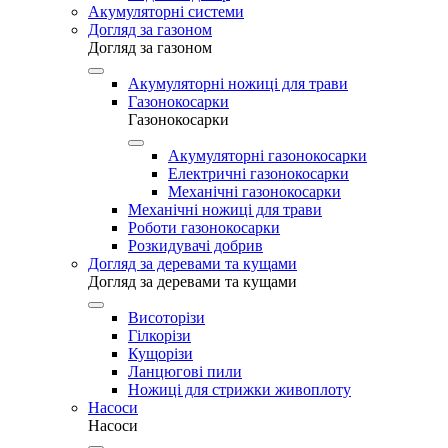
Акумуляторні системи
Догляд за газоном
Догляд за газоном
Акумуляторні ножиці для трави
Газонокосарки
Газонокосарки
Акумуляторні газонокосарки
Електричні газонокосарки
Механічні газонокосарки
Механічні ножиці для трави
Роботи газонокосарки
Розкидувачі добрив
Догляд за деревами та кущами
Догляд за деревами та кущами
Висоторізи
Гілкорізи
Кущорізи
Ланцюгові пили
Ножиці для стрижки живоплоту
Насоси
Насоси