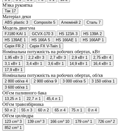
М'яка рукоятка
Так
17
Матеріал деки
ABS plastic
3
Composite
5
Алюміній
2
Сталь
7
Модель двигуна
FJ180 KAI
1
GCVX-170
3
HS 123A
3
HS 139A
2
HS 139AE
1
HS 166A
5
HS 166AE
1
HS 166AP
1
Серія FR
2
Серія FX V-Twin
1
Номінальна потужність на робочих обертах, кВт
1,95 кВт
3
2,2 кВт
3
2,7 кВт
3
2,9 кВт
1
2,75 кВт
4
3,1 кВт
1
3,4 кВт
1
3,6 кВт
1
14,9 кВт
1
16,4 кВт
1
17,9 кВт
1
Номінальна потужність на робочих обертах, об/хв
2 800 об/хв
4
2 900 об/хв
9
3 000 об/хв
5
3 150 об/хв
1
3 600 об/хв
1
Об'єм паливного бака
13,25 л
1
22,7 л
1
45,4 л
1
Об'єм травозбірника
50 л
2
55 л
3
60 л
2
65 л
4
75 л
1
0 л
4
Об'єм циліндра
123 cm³
3
139 cm³
3
166 cm³
10
179 cm³
1
726 cm³
2
852 cm³
1