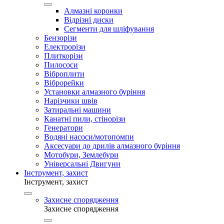
Алмазні коронки
Відрізні диски
Сегменти для шліфування
Бензорізи
Електрорізи
Плиткорізи
Пилососи
Віброплити
Віброрейки
Установки алмазного буріння
Нарізчики швів
Затиральні машини
Канатні пили, стінорізи
Генератори
Водяні насоси/мотопомпи
Аксесуари до дрилів алмазного буріння
Мотобури, Землебури
Універсальні Двигуни
Інструмент, захист
Інструмент, захист
Захисне спорядження
Захисне спорядження