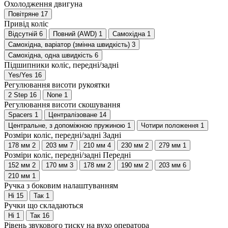
Охолодження двигуна
Повітряне
17
Привід коліс
Відсутній
6
Повний (AWD)
1
Самохідна
1
Самохідна, варіатор (змінна швидкість)
3
Самохідна, одна швидкість
6
Підшипники коліс, передні/задні
Yes/Yes
16
Регулювання висоти рукоятки
2 Step
16
None
1
Регулювання висоти скошування
Spacers
1
Централізоване
14
Центральне, з допоміжною пружиною
1
Чотири положення
1
Розміри коліс, передні/задні Задні
178 мм
2
203 мм
7
210 мм
4
230 мм
2
279 мм
1
Розміри коліс, передні/задні Передні
152 мм
2
170 мм
3
178 мм
2
190 мм
2
203 мм
6
210 мм
1
Ручка з боковим налаштуванням
Ні
15
Так
1
Ручки що складаються
Ні
1
Так
16
Рівень звукового тиску на вухо оператора