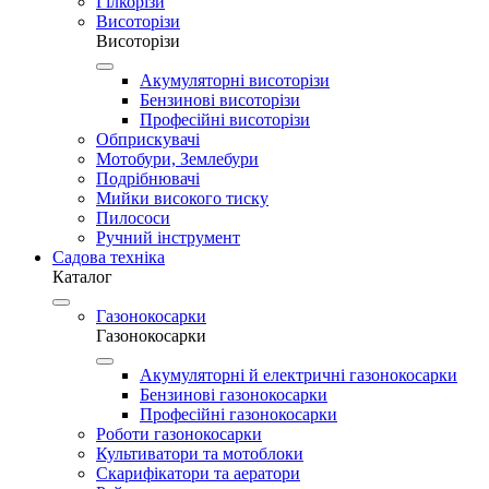
Гілкорізи
Висоторізи
Висоторізи
Акумуляторні висоторізи
Бензинові висоторізи
Професійні висоторізи
Обприскувачі
Мотобури, Землебури
Подрібнювачі
Мийки високого тиску
Пилососи
Ручний інструмент
Садова техніка
Каталог
Газонокосарки
Газонокосарки
Акумуляторні й електричні газонокосарки
Бензинові газонокосарки
Професійні газонокосарки
Роботи газонокосарки
Культиватори та мотоблоки
Скарифікатори та аератори