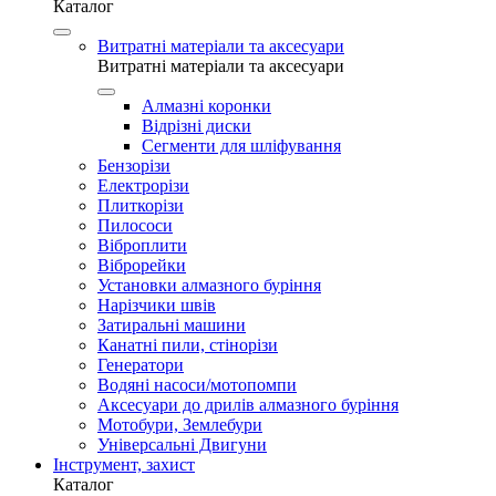
Каталог
Витратні матеріали та аксесуари
Витратні матеріали та аксесуари
Алмазні коронки
Відрізні диски
Сегменти для шліфування
Бензорізи
Електрорізи
Плиткорізи
Пилососи
Віброплити
Віброрейки
Установки алмазного буріння
Нарізчики швів
Затиральні машини
Канатні пили, стінорізи
Генератори
Водяні насоси/мотопомпи
Аксесуари до дрилів алмазного буріння
Мотобури, Землебури
Універсальні Двигуни
Інструмент, захист
Каталог