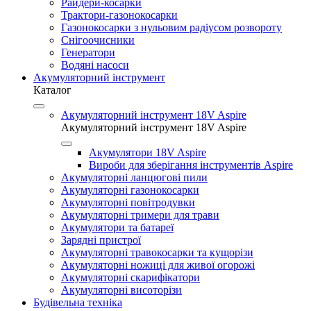
Райдери-косарки
Трактори-газонокосарки
Газонокосарки з нульовим радіусом розвороту
Снігоочисники
Генератори
Водяні насоси
Акумуляторний інструмент
Каталог
Акумуляторний інструмент 18V Aspire
Акумуляторний інструмент 18V Aspire
Акумулятори 18V Aspire
Вироби для зберігання інструментів Aspire
Акумуляторні ланцюгові пили
Акумуляторні газонокосарки
Акумуляторні повітродувки
Акумуляторні тримери для трави
Акумулятори та батареї
Зарядні пристрої
Акумуляторні травокосарки та кущорізи
Акумуляторні ножиці для живої огорожі
Акумуляторні скарифікатори
Акумуляторні висоторізи
Будівельна техніка