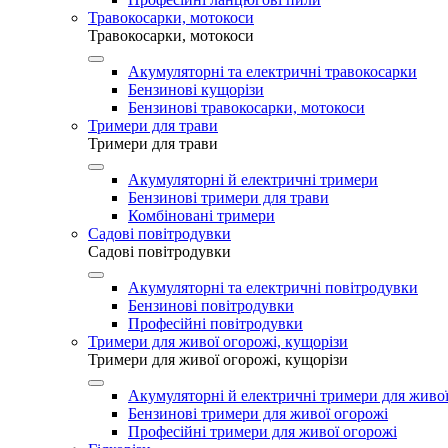
Травокосарки, мотокоси
Травокосарки, мотокоси
Акумуляторні та електричні травокосарки
Бензинові кущорізи
Бензинові травокосарки, мотокоси
Тримери для трави
Тримери для трави
Акумуляторні й електричні тримери
Бензинові тримери для трави
Комбіновані тримери
Садові повітродувки
Садові повітродувки
Акумуляторні та електричні повітродувки
Бензинові повітродувки
Професійні повітродувки
Тримери для живої огорожі, кущорізи
Тримери для живої огорожі, кущорізи
Акумуляторні й електричні тримери для живої
Бензинові тримери для живої огорожі
Професійні тримери для живої огорожі