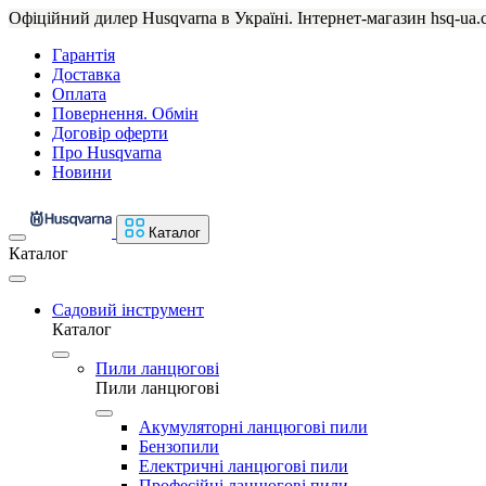
Офіційний дилер Husqvarna в Україні. Інтернет-магазин hsq-ua.
Гарантія
Доставка
Оплата
Повернення. Обмін
Договір оферти
Про Husqvarna
Новини
Каталог
Каталог
Садовий інструмент
Каталог
Пили ланцюгові
Пили ланцюгові
Акумуляторні ланцюгові пили
Бензопили
Електричні ланцюгові пили
Професійні ланцюгові пили