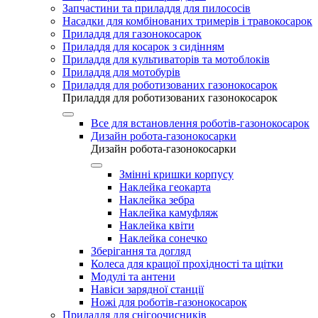
Запчастини та приладдя для пилососів
Насадки для комбінованих тримерів і травокосарок
Приладдя для газонокосарок
Приладдя для косарок з сидінням
Приладдя для культиваторів та мотоблоків
Приладдя для мотобурів
Приладдя для роботизованих газонокосарок
Приладдя для роботизованих газонокосарок
Все для встановлення роботів-газонокосарок
Дизайн робота-газонокосарки
Дизайн робота-газонокосарки
Змінні кришки корпусу
Наклейка геокарта
Наклейка зебра
Наклейка камуфляж
Наклейка квіти
Наклейка сонечко
Зберігання та догляд
Колеса для кращої прохідності та щітки
Модулі та антени
Навіси зарядної станції
Ножі для роботів-газонокосарок
Приладдя для снігоочисників