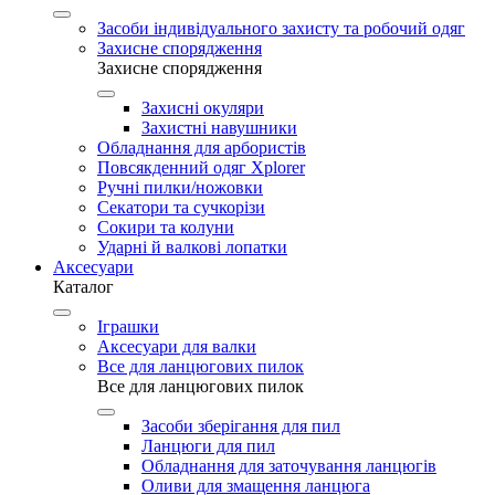
Засоби індивідуального захисту та робочий одяг
Захисне спорядження
Захисне спорядження
Захисні окуляри
Захистні навушники
Обладнання для арбористів
Повсякденний одяг Xplorer
Ручні пилки/ножовки
Секатори та сучкорізи
Сокири та колуни
Ударні й валкові лопатки
Аксесуари
Каталог
Іграшки
Аксесуари для валки
Все для ланцюгових пилок
Все для ланцюгових пилок
Засоби зберігання для пил
Ланцюги для пил
Обладнання для заточування ланцюгів
Оливи для змащення ланцюга