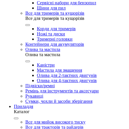
Сервісні набори для бензопил
Шини для пил
Все для тримерів та кущорізів
Все для тримерів та кущорізів
Корди для тримерів
Ножі та диски
Тримерні головки
Контейнери для акумуляторів
Олива та мастила
Олива та мастила
Каністри
Мастила для змащення
Олива для 2-тактних двигунів
Олива для 4-тактних двигунів
Підвіски/ремні
Ремінь для інструментів та аксесуари
Рукавиці
Сумки, чохли й засоби зберігання
Приладдя
Каталог
Все для мийок високого тиску
Все для тракторів та райдерів