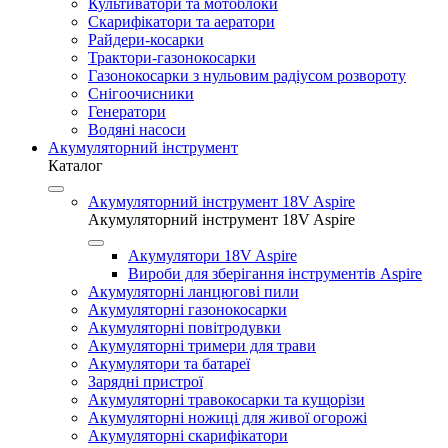
Культиватори та мотоблоки
Скарифікатори та аератори
Райдери-косарки
Трактори-газонокосарки
Газонокосарки з нульовим радіусом розвороту
Снігоочисники
Генератори
Водяні насоси
Акумуляторний інструмент
Каталог
Акумуляторний інструмент 18V Aspire
Акумуляторний інструмент 18V Aspire
Акумулятори 18V Aspire
Вироби для зберігання інструментів Aspire
Акумуляторні ланцюгові пили
Акумуляторні газонокосарки
Акумуляторні повітродувки
Акумуляторні тримери для трави
Акумулятори та батареї
Зарядні пристрої
Акумуляторні травокосарки та кущорізи
Акумуляторні ножиці для живої огорожі
Акумуляторні скарифікатори