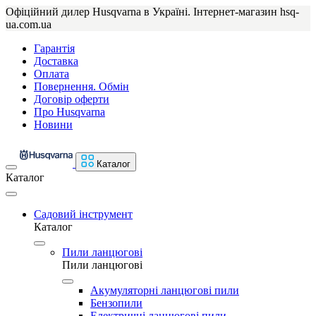
Офіційний дилер Husqvarna в Україні. Інтернет-магазин hsq-
ua.com.ua
Гарантія
Доставка
Оплата
Повернення. Обмін
Договір оферти
Про Husqvarna
Новини
Каталог
Каталог
Садовий інструмент
Каталог
Пили ланцюгові
Пили ланцюгові
Акумуляторні ланцюгові пили
Бензопили
Електричні ланцюгові пили