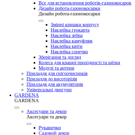
Все для встановлення роботів-газонокосарок
Дизайн робота-газонокосарки
Дизайн робота-газонокосарки
Змінні кришки корпусу
Наклейка геокарта
Наклейка зебра
Наклейка камуфляж
Наклейка квіти
Наклейка сонечко
Зберігання та догляд
Колеса для кращої прохідності та щітки
Модулі та антени
Приладдя для снігоочисників
Приладдя до висоторізів
Прилладя для акумуляторів
Універсальні двигуни
GARDENA
GARDENA
Аксесуари та декор
Аксесуари та декор
Рукавички
Садовий декор