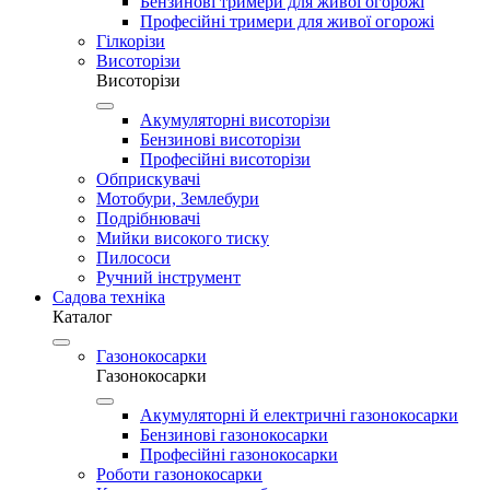
Бензинові тримери для живої огорожі
Професійні тримери для живої огорожі
Гілкорізи
Висоторізи
Висоторізи
Акумуляторні висоторізи
Бензинові висоторізи
Професійні висоторізи
Обприскувачі
Мотобури, Землебури
Подрібнювачі
Мийки високого тиску
Пилососи
Ручний інструмент
Садова техніка
Каталог
Газонокосарки
Газонокосарки
Акумуляторні й електричні газонокосарки
Бензинові газонокосарки
Професійні газонокосарки
Роботи газонокосарки