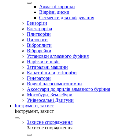
Алмазні коронки
Відрізні диски
Сегменти для шліфування
Бензорізи
Електрорізи
Плиткорізи
Пилососи
Віброплити
Віброрейки
Установки алмазного буріння
Нарізчики швів
Затиральні машини
Канатні пили, стінорізи
Генератори
Водяні насоси/мотопомпи
Аксесуари до дрилів алмазного буріння
Мотобури, Землебури
Універсальні Двигуни
Інструмент, захист
Інструмент, захист
Захисне спорядження
Захисне спорядження