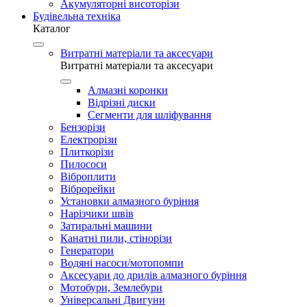
Акумуляторні висоторізи
Будівельна техніка
Каталог
Витратні матеріали та аксесуари
Витратні матеріали та аксесуари
Алмазні коронки
Відрізні диски
Сегменти для шліфування
Бензорізи
Електрорізи
Плиткорізи
Пилососи
Віброплити
Віброрейки
Установки алмазного буріння
Нарізчики швів
Затиральні машини
Канатні пили, стінорізи
Генератори
Водяні насоси/мотопомпи
Аксесуари до дрилів алмазного буріння
Мотобури, Землебури
Універсальні Двигуни