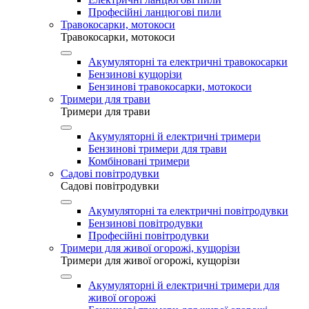
Професійні ланцюгові пили
Травокосарки, мотокоси
Травокосарки, мотокоси
Акумуляторні та електричні травокосарки
Бензинові кущорізи
Бензинові травокосарки, мотокоси
Тримери для трави
Тримери для трави
Акумуляторні й електричні тримери
Бензинові тримери для трави
Комбіновані тримери
Садові повітродувки
Садові повітродувки
Акумуляторні та електричні повітродувки
Бензинові повітродувки
Професійні повітродувки
Тримери для живої огорожі, кущорізи
Тримери для живої огорожі, кущорізи
Акумуляторні й електричні тримери для
живої огорожі