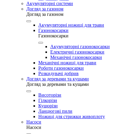
Акумуляторні системи
Догляд за газоном
Догляд за газоном
Акумуляторні ножиці для трави
Газонокосарки
Газонокосарки
Акумуляторні газонокосарки
Електричні газонокосарки
Механічні газонокосарки
Механічні ножиці для трави
Роботи газонокосарки
Розкидувачі добрив
Догляд за деревами та кущами
Догляд за деревами та кущами
Висоторізи
Гілкорізи
Кущорізи
Ланцюгові пили
Ножиці для стрижки живоплоту
Насоси
Насоси