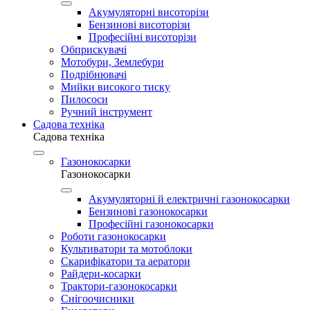
Акумуляторні висоторізи
Бензинові висоторізи
Професійні висоторізи
Обприскувачі
Мотобури, Землебури
Подрібнювачі
Мийки високого тиску
Пилососи
Ручний інструмент
Садова техніка
Садова техніка
Газонокосарки
Газонокосарки
Акумуляторні й електричні газонокосарки
Бензинові газонокосарки
Професійні газонокосарки
Роботи газонокосарки
Культиватори та мотоблоки
Скарифікатори та аератори
Райдери-косарки
Трактори-газонокосарки
Снігоочисники