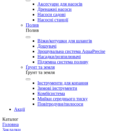
Аксесуари для насосів
Дренажні насоси
Насоси садові
Насосні станції
Полив
Полив
Візки/котушки для шлангів
Дощувачі
Зрошувальна система AquaPrecise
Насадки/розпилювачі
Підземна система поливу
Ґрунт та земля
Ґрунт та земля
Інструменти для копання
Зимові інструменти
Комбісистема
Мийки середнього тиску
Повітродуви/пилососи
Акції
Каталог
Головна
Закладки