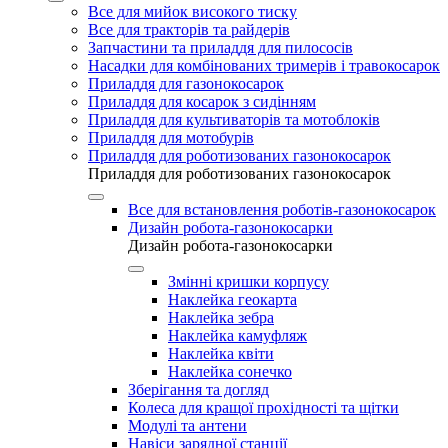
Все для мийок високого тиску
Все для тракторів та райдерів
Запчастини та приладдя для пилососів
Насадки для комбінованих тримерів і травокосарок
Приладдя для газонокосарок
Приладдя для косарок з сидінням
Приладдя для культиваторів та мотоблоків
Приладдя для мотобурів
Приладдя для роботизованих газонокосарок
Приладдя для роботизованих газонокосарок
Все для встановлення роботів-газонокосарок
Дизайн робота-газонокосарки
Дизайн робота-газонокосарки
Змінні кришки корпусу
Наклейка геокарта
Наклейка зебра
Наклейка камуфляж
Наклейка квіти
Наклейка сонечко
Зберігання та догляд
Колеса для кращої прохідності та щітки
Модулі та антени
Навіси зарядної станції