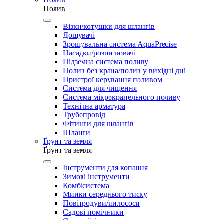
Полив
Візки/котушки для шлангів
Дощувачі
Зрошувальна система AquaPrecise
Насадки/розпилювачі
Підземна система поливу
Полив без крана/полив у вихідні дні
Пристрої керування поливом
Система для чищення
Система мікрокрапельного поливу
Технічна арматура
Трубопровід
Фітинги для шлангів
Шланги
Ґрунт та земля
Ґрунт та земля
Інструменти для копання
Зимові інструменти
Комбісистема
Мийки середнього тиску
Повітродуви/пилососи
Садові помічники