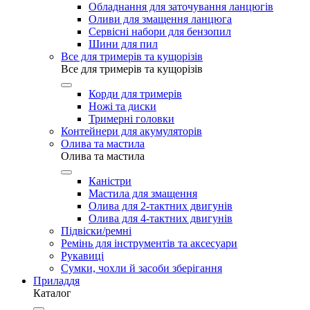
Обладнання для заточування ланцюгів
Оливи для змащення ланцюга
Сервісні набори для бензопил
Шини для пил
Все для тримерів та кущорізів
Все для тримерів та кущорізів
Корди для тримерів
Ножі та диски
Тримерні головки
Контейнери для акумуляторів
Олива та мастила
Олива та мастила
Каністри
Мастила для змащення
Олива для 2-тактних двигунів
Олива для 4-тактних двигунів
Підвіски/ремні
Ремінь для інструментів та аксесуари
Рукавиці
Сумки, чохли й засоби зберігання
Приладдя
Каталог