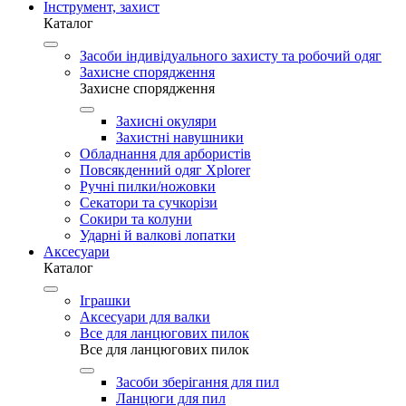
Інструмент, захист
Каталог
Засоби індивідуального захисту та робочий одяг
Захисне спорядження
Захисне спорядження
Захисні окуляри
Захистні навушники
Обладнання для арбористів
Повсякденний одяг Xplorer
Ручні пилки/ножовки
Секатори та сучкорізи
Сокири та колуни
Ударні й валкові лопатки
Аксесуари
Каталог
Іграшки
Аксесуари для валки
Все для ланцюгових пилок
Все для ланцюгових пилок
Засоби зберігання для пил
Ланцюги для пил