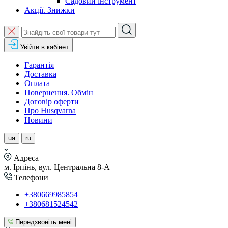
Садовий інструмент
Акції. Знижки
Увійти в кабінет
Гарантія
Доставка
Оплата
Повернення. Обмін
Договір оферти
Про Husqvarna
Новини
ua
ru
Адреса
м. Ірпінь, вул. Центральна 8-А
Телефони
+380669985854
+380681524542
Передзвоніть мені