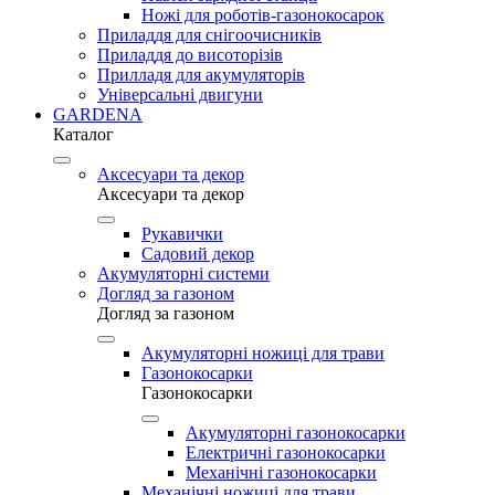
Ножі для роботів-газонокосарок
Приладдя для снігоочисників
Приладдя до висоторізів
Прилладя для акумуляторів
Універсальні двигуни
GARDENA
Каталог
Аксесуари та декор
Аксесуари та декор
Рукавички
Садовий декор
Акумуляторні системи
Догляд за газоном
Догляд за газоном
Акумуляторні ножиці для трави
Газонокосарки
Газонокосарки
Акумуляторні газонокосарки
Електричні газонокосарки
Механічні газонокосарки
Механічні ножиці для трави