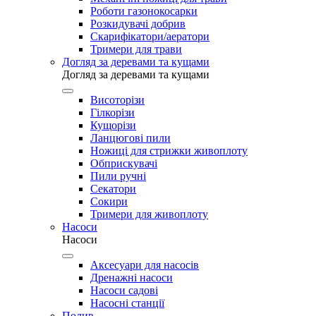
Роботи газонокосарки
Розкидувачі добрив
Скарифікатори/аератори
Тримери для трави
Догляд за деревами та кущами
Догляд за деревами та кущами
Висоторізи
Гілкорізи
Кущорізи
Ланцюгові пили
Ножиці для стрижки живоплоту
Обприскувачі
Пили ручні
Секатори
Сокири
Тримери для живоплоту
Насоси
Насоси
Аксесуари для насосів
Дренажні насоси
Насоси садові
Насосні станції
Полив