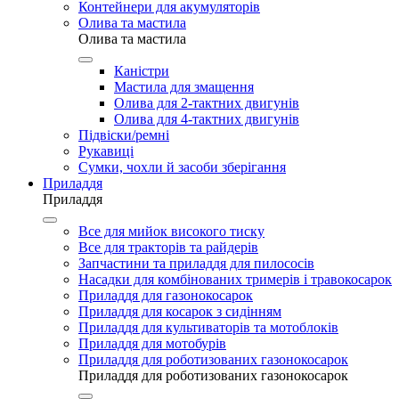
Контейнери для акумуляторів
Олива та мастила
Олива та мастила
Каністри
Мастила для змащення
Олива для 2-тактних двигунів
Олива для 4-тактних двигунів
Підвіски/ремні
Рукавиці
Сумки, чохли й засоби зберігання
Приладдя
Приладдя
Все для мийок високого тиску
Все для тракторів та райдерів
Запчастини та приладдя для пилососів
Насадки для комбінованих тримерів і травокосарок
Приладдя для газонокосарок
Приладдя для косарок з сидінням
Приладдя для культиваторів та мотоблоків
Приладдя для мотобурів
Приладдя для роботизованих газонокосарок
Приладдя для роботизованих газонокосарок