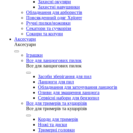
Захисні окуляри
Захистні навушники
Обладнання для арбористів
Повсякденний одяг Xplorer
Ручні пилки/ножовки
Секатори та сучкорізи
Сокири та колуни
Аксесуари
Аксесуари
Іграшки
Все для ланцюгових пилок
Все для ланцюгових пилок
Засоби зберігання для пил
Ланцюги для пил
Обладнання для заточування ланцюгів
Оливи для змащення ланцюга
Сервісні набори для бензопил
Все для тримерів та кущорізів
Все для тримерів та кущорізів
Корди для тримерів
Ножі та диски
Тримерні головки