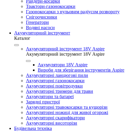
Райдери-косарки
Трактори-газонокосарки
Газонокосарки з нульовим радіусом розвороту
Снігоочисники
Генератори
Водяні насоси
Акумуляторний інструмент
Каталог
Акумуляторний інструмент 18V Aspire
Акумуляторний інструмент 18V Aspire
Акумулятори 18V Aspire
Вироби для зберігання інструментів Aspire
Акумуляторні ланцюгові пили
Акумуляторні газонокосарки
Акумуляторні повітродувки
Акумуляторні тримери для трави
Акумулятори та батареї
Зарядні пристрої
Акумуляторні травокосарки та кущорізи
Акумуляторні ножиці для живої огорожі
Акумуляторні скарифікатори
Акумуляторні висоторізи
Будівельна техніка