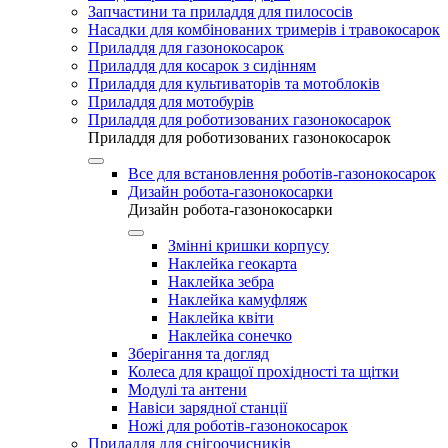
Запчастини та приладдя для пилососів
Насадки для комбінованих тримерів і травокосарок
Приладдя для газонокосарок
Приладдя для косарок з сидінням
Приладдя для культиваторів та мотоблоків
Приладдя для мотобурів
Приладдя для роботизованих газонокосарок
Приладдя для роботизованих газонокосарок
Все для встановлення роботів-газонокосарок
Дизайн робота-газонокосарки
Дизайн робота-газонокосарки
Змінні кришки корпусу
Наклейка геокарта
Наклейка зебра
Наклейка камуфляж
Наклейка квіти
Наклейка сонечко
Зберігання та догляд
Колеса для кращої прохідності та щітки
Модулі та антени
Навіси зарядної станції
Ножі для роботів-газонокосарок
Приладдя для снігоочисників