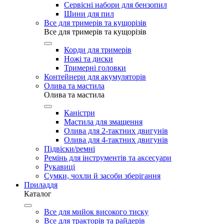
Сервісні набори для бензопил
Шини для пил
Все для тримерів та кущорізів
Все для тримерів та кущорізів
Корди для тримерів
Ножі та диски
Тримерні головки
Контейнери для акумуляторів
Олива та мастила
Олива та мастила
Каністри
Мастила для змащення
Олива для 2-тактних двигунів
Олива для 4-тактних двигунів
Підвіски/ремні
Ремінь для інструментів та аксесуари
Рукавиці
Сумки, чохли й засоби зберігання
Приладдя
Каталог
Все для мийок високого тиску
Все для тракторів та райдерів