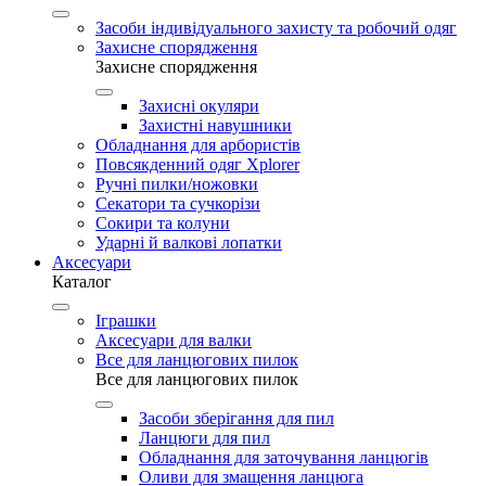
Засоби індивідуального захисту та робочий одяг
Захисне спорядження
Захисне спорядження
Захисні окуляри
Захистні навушники
Обладнання для арбористів
Повсякденний одяг Xplorer
Ручні пилки/ножовки
Секатори та сучкорізи
Сокири та колуни
Ударні й валкові лопатки
Аксесуари
Каталог
Іграшки
Аксесуари для валки
Все для ланцюгових пилок
Все для ланцюгових пилок
Засоби зберігання для пил
Ланцюги для пил
Обладнання для заточування ланцюгів
Оливи для змащення ланцюга