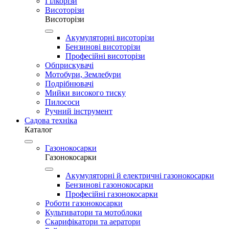
Гілкорізи
Висоторізи
Висоторізи
Акумуляторні висоторізи
Бензинові висоторізи
Професійні висоторізи
Обприскувачі
Мотобури, Землебури
Подрібнювачі
Мийки високого тиску
Пилососи
Ручний інструмент
Садова техніка
Каталог
Газонокосарки
Газонокосарки
Акумуляторні й електричні газонокосарки
Бензинові газонокосарки
Професійні газонокосарки
Роботи газонокосарки
Культиватори та мотоблоки
Скарифікатори та аератори