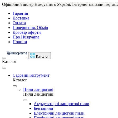
Офіційний дилер Husqvarna в Україні. Інтернет-магазин hsq-ua.
Гарантія
Доставка
Оплата
Повернення. Обмін
Договір оферти
Про Husqvarna
Новини
Каталог
Каталог
Садовий інструмент
Каталог
Пили ланцюгові
Пили ланцюгові
Акумуляторні ланцюгові пили
Бензопили
Електричні ланцюгові пили
Професійні ланцюгові пили