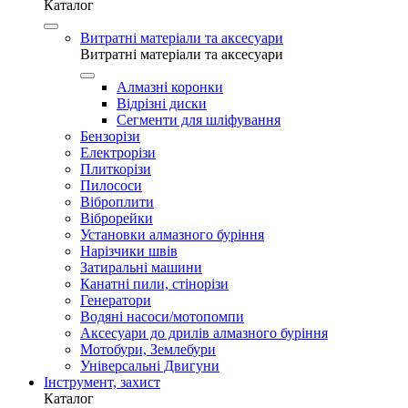
Каталог
Витратні матеріали та аксесуари
Витратні матеріали та аксесуари
Алмазні коронки
Відрізні диски
Сегменти для шліфування
Бензорізи
Електрорізи
Плиткорізи
Пилососи
Віброплити
Віброрейки
Установки алмазного буріння
Нарізчики швів
Затиральні машини
Канатні пили, стінорізи
Генератори
Водяні насоси/мотопомпи
Аксесуари до дрилів алмазного буріння
Мотобури, Землебури
Універсальні Двигуни
Інструмент, захист
Каталог