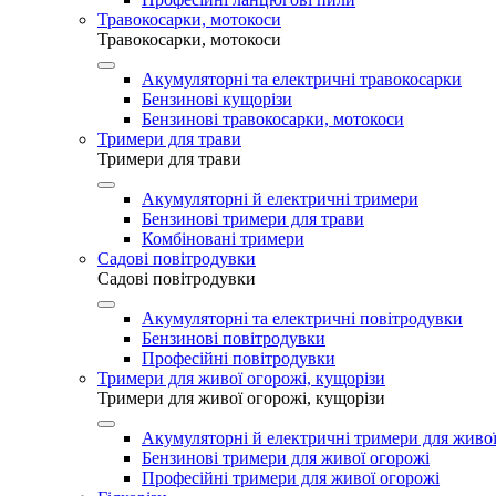
Травокосарки, мотокоси
Травокосарки, мотокоси
Акумуляторні та електричні травокосарки
Бензинові кущорізи
Бензинові травокосарки, мотокоси
Тримери для трави
Тримери для трави
Акумуляторні й електричні тримери
Бензинові тримери для трави
Комбіновані тримери
Садові повітродувки
Садові повітродувки
Акумуляторні та електричні повітродувки
Бензинові повітродувки
Професійні повітродувки
Тримери для живої огорожі, кущорізи
Тримери для живої огорожі, кущорізи
Акумуляторні й електричні тримери для живої
Бензинові тримери для живої огорожі
Професійні тримери для живої огорожі