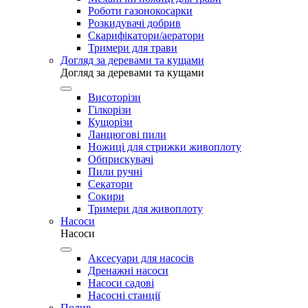
Роботи газонокосарки
Розкидувачі добрив
Скарифікатори/аератори
Тримери для трави
Догляд за деревами та кущами
Догляд за деревами та кущами
Висоторізи
Гілкорізи
Кущорізи
Ланцюгові пили
Ножиці для стрижки живоплоту
Обприскувачі
Пили ручні
Секатори
Сокири
Тримери для живоплоту
Насоси
Насоси
Аксесуари для насосів
Дренажні насоси
Насоси садові
Насосні станції
Полив