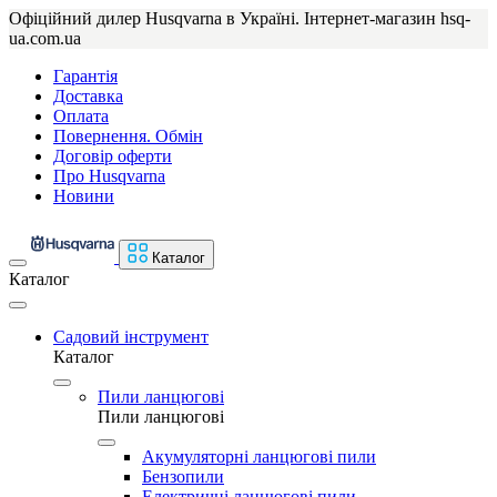
Офіційний дилер Husqvarna в Україні. Інтернет-магазин hsq-
ua.com.ua
Гарантія
Доставка
Оплата
Повернення. Обмін
Договір оферти
Про Husqvarna
Новини
Каталог
Каталог
Садовий інструмент
Каталог
Пили ланцюгові
Пили ланцюгові
Акумуляторні ланцюгові пили
Бензопили
Електричні ланцюгові пили