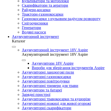
Культиватори та мотоблоки
Скарифікатори та аератори
Райдери-косарки
Трактори-газонокосарки
Газонокосарки з нульовим радіусом розвороту
Снігоочисники
Генератори
Водяні насоси
Акумуляторний інструмент
Каталог
Акумуляторний інструмент 18V Aspire
Акумуляторний інструмент 18V Aspire
Акумулятори 18V Aspire
Вироби для зберігання інструментів Aspire
Акумуляторні ланцюгові пили
Акумуляторні газонокосарки
Акумуляторні повітродувки
Акумуляторні тримери для трави
Акумулятори та батареї
Зарядні пристрої
Акумуляторні травокосарки та кущорізи
Акумуляторні ножиці для живої огорожі
Акумуляторні скарифікатори