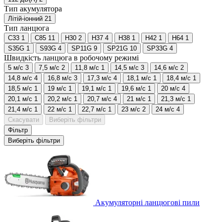
Тип акумулятора
Літій-іонний
21
Тип ланцюга
C33
1
C85
11
H30
2
H37
4
H38
1
H42
1
H64
1
S35G
1
S93G
4
SP11G
9
SP21G
10
SP33G
4
Швидкість ланцюга в робочому режимі
5 м/с
3
7,5 м/с
2
11,8 м/с
1
14,5 м/с
3
14,6 м/с
2
14,8 м/с
4
16,8 м/с
3
17,3 м/с
4
18,1 м/с
1
18,4 м/с
1
18,5 м/с
1
19 м/с
1
19,1 м/с
1
19,6 м/с
1
20 м/с
4
20,1 м/с
1
20,2 м/с
1
20,7 м/с
4
21 м/с
1
21,3 м/с
1
21,4 м/с
1
22 м/с
1
22,7 м/с
1
23 м/с
2
24 м/с
4
Скасувати
Виберіть фільтри
Фільтр
Виберіть фільтри
Акумуляторні ланцюгові пили