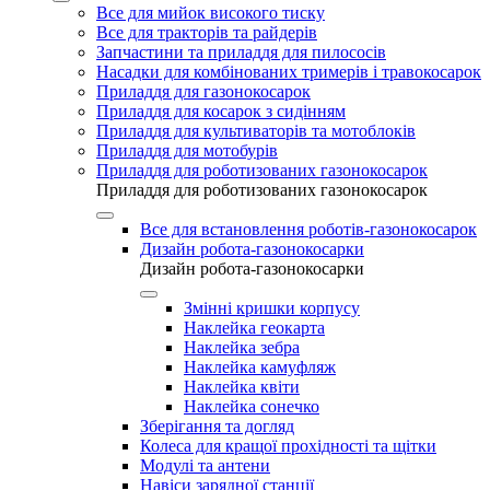
Все для мийок високого тиску
Все для тракторів та райдерів
Запчастини та приладдя для пилососів
Насадки для комбінованих тримерів і травокосарок
Приладдя для газонокосарок
Приладдя для косарок з сидінням
Приладдя для культиваторів та мотоблоків
Приладдя для мотобурів
Приладдя для роботизованих газонокосарок
Приладдя для роботизованих газонокосарок
Все для встановлення роботів-газонокосарок
Дизайн робота-газонокосарки
Дизайн робота-газонокосарки
Змінні кришки корпусу
Наклейка геокарта
Наклейка зебра
Наклейка камуфляж
Наклейка квіти
Наклейка сонечко
Зберігання та догляд
Колеса для кращої прохідності та щітки
Модулі та антени
Навіси зарядної станції