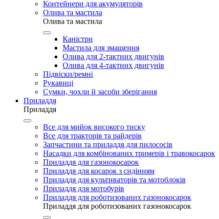
Контейнери для акумуляторів
Олива та мастила
Олива та мастила
Каністри
Мастила для змащення
Олива для 2-тактних двигунів
Олива для 4-тактних двигунів
Підвіски/ремні
Рукавиці
Сумки, чохли й засоби зберігання
Приладдя
Приладдя
Все для мийок високого тиску
Все для тракторів та райдерів
Запчастини та приладдя для пилососів
Насадки для комбінованих тримерів і травокосарок
Приладдя для газонокосарок
Приладдя для косарок з сидінням
Приладдя для культиваторів та мотоблоків
Приладдя для мотобурів
Приладдя для роботизованих газонокосарок
Приладдя для роботизованих газонокосарок