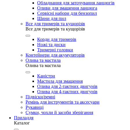
Обладнання для заточування ланцюгів
Оливи для змащення ланцюга
Сервісні набори для бензопил
Шини для пил
Все для тримерів та кущорізів
Все для тримерів та кущорізів
Корди для тримерів
Ножі та диски
Тримерні головки
Контейнери для акумуляторів
Олива та мастила
Олива та мастила
Каністри
Мастила для змащення
Олива для 2-тактних двигунів
Олива для 4-тактних двигунів
Підвіски/ремні
Ремінь для інструментів та аксесуари
Рукавиці
Сумки, чохли й засоби зберігання
Приладдя
Каталог