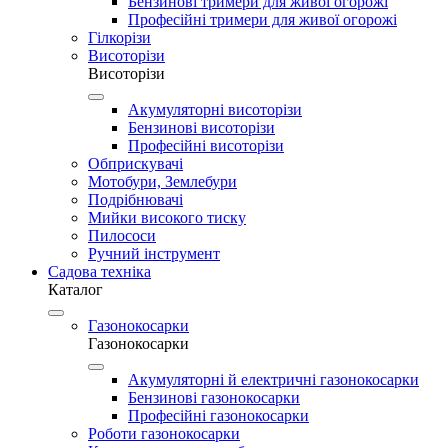
Бензинові тримери для живої огорожі
Професійні тримери для живої огорожі
Гілкорізи
Висоторізи
Висоторізи
Акумуляторні висоторізи
Бензинові висоторізи
Професійні висоторізи
Обприскувачі
Мотобури, Землебури
Подрібнювачі
Мийки високого тиску
Пилососи
Ручний інструмент
Садова техніка
Каталог
Газонокосарки
Газонокосарки
Акумуляторні й електричні газонокосарки
Бензинові газонокосарки
Професійні газонокосарки
Роботи газонокосарки