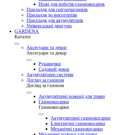
Ножі для роботів-газонокосарок
Приладдя для снігоочисників
Приладдя до висоторізів
Прилладя для акумуляторів
Універсальні двигуни
GARDENA
Каталог
Аксесуари та декор
Аксесуари та декор
Рукавички
Садовий декор
Акумуляторні системи
Догляд за газоном
Догляд за газоном
Акумуляторні ножиці для трави
Газонокосарки
Газонокосарки
Акумуляторні газонокосарки
Електричні газонокосарки
Механічні газонокосарки
Механічні ножиці для трави