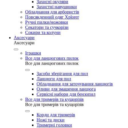
Захисні окуляри
Захистні навушники
Обладнання для арбористів
Повсякденний одяг Xplorer
Ручні пилки/ножовки
Секатори та сучкорізи
Сокири та колуни
Аксесуари
Аксесуари
Іграшки
Все для ланцюгових пилок
Все для ланцюгових пилок
Засоби зберігання для пил
Ланцюги для пил
Обладнання для заточування ланцюгів
Оливи для змащення ланцюга
Сервісні набори для бензопил
Все для тримерів та кущорізів
Все для тримерів та кущорізів
Корди для тримерів
Ножі та диски
Тримерні головки