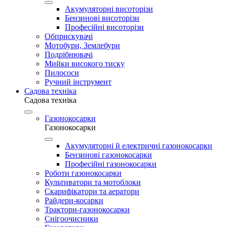
Акумуляторні висоторізи
Бензинові висоторізи
Професійні висоторізи
Обприскувачі
Мотобури, Землебури
Подрібнювачі
Мийки високого тиску
Пилососи
Ручний інструмент
Садова техніка
Садова техніка
Газонокосарки
Газонокосарки
Акумуляторні й електричні газонокосарки
Бензинові газонокосарки
Професійні газонокосарки
Роботи газонокосарки
Культиватори та мотоблоки
Скарифікатори та аератори
Райдери-косарки
Трактори-газонокосарки
Снігоочисники