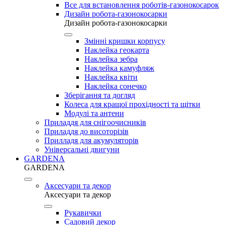
Все для встановлення роботів-газонокосарок
Дизайн робота-газонокосарки
Дизайн робота-газонокосарки
Змінні кришки корпусу
Наклейка геокарта
Наклейка зебра
Наклейка камуфляж
Наклейка квіти
Наклейка сонечко
Зберігання та догляд
Колеса для кращої прохідності та щітки
Модулі та антени
Приладдя для снігоочисників
Приладдя до висоторізів
Прилладя для акумуляторів
Універсальні двигуни
GARDENA
GARDENA
Аксесуари та декор
Аксесуари та декор
Рукавички
Садовий декор