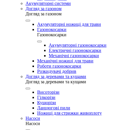
Акумуляторні системи
Догляд за газоном
Догляд за газоном
Акумуляторні ножиці для трави
Газонокосарки
Газонокосарки
Акумуляторні газонокосарки
Електричні газонокосарки
Механічні газонокосарки
Механічні ножиці для трави
Роботи газонокосарки
Розкидувачі добрив
Догляд за деревами та кущами
Догляд за деревами та кущами
Висоторізи
Гілкорізи
Кущорізи
Ланцюгові пили
Ножиці для стрижки живоплоту
Насоси
Насоси