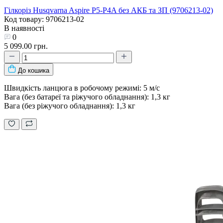
Гілкоріз Husqvarna Aspire P5-P4A без АКБ та ЗП (9706213-02)
Код товару: 9706213-02
В наявності
0
5 099.00 грн.
До кошика
Швидкість ланцюга в робочому режимі: 5 м/с
Вага (без батареї та ріжучого обладнання): 1,3 кг
Вага (без ріжучого обладнання): 1,3 кг