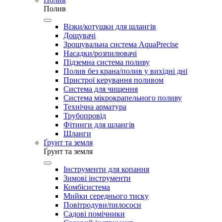
Полив
Візки/котушки для шлангів
Дощувачі
Зрошувальна система AquaPrecise
Насадки/розпилювачі
Підземна система поливу
Полив без крана/полив у вихідні дні
Пристрої керування поливом
Система для чищення
Система мікрокрапельного поливу
Технічна арматура
Трубопровід
Фітинги для шлангів
Шланги
Ґрунт та земля
Ґрунт та земля
Інструменти для копання
Зимові інструменти
Комбісистема
Мийки середнього тиску
Повітродуви/пилососи
Садові помічники