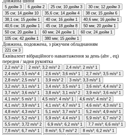
Довжина шини
5 дюйм
3
6 дюйм
2
25 см; 10 дюйм
3
30 см; 12 дюйм
3
35 см; 14 дюйм
10
35,6 см; 14 дюйм
4
38 см; 15 дюйм
6
38,1 см; 15 дюйм
1
40 см; 16 дюйм
1
40,6 мм; 16 дюйм
1
40,6 см; 16 дюйм
1
45 см; 18 дюйм
8
50 мм; 20 дюйм
1
50 см; 20 дюйм
1
60 мм; 24 дюйм
1
60 см; 24 дюйм
1
105 см; 42 дюйм
1
380 мм; 15 дюйм
1
Довжина, подовжена, з ріжучим обладнанням
221 см
3
Еквівалент вібраційного навантаження за день (ahv , eq)
передня / задня рукоятка
2,2 m/s²
2
2 m/s²; 3,2 m/s²
2
2,4 m/s²; 2 m/s²
1
2,4 m/s²; 3,5 m/s²
4
2,6 m/s²; 3,6 m/s²
1
2,7 m/s²; 3,5 m/s²
1
2,8 m/s²; 2,5 m/s²
1
3,9 m/s²
2
3 m/s²; 3,3 m/s²
1
3,2 m/s²; 3,1 m/s²
1
3,4 m/s²; 3,5 m/s²
1
3,6 m/s²; 4,4 m/s²
2
3,7 m/s²; 3,6 m/s²
1
3,8 m/s²; 3,1 m/s²
2
3,9 m/s²; 3,6 m/s²
1
4,1 m/s²; 5 m/s²
1
4,5 m/s²; 4 m/s²
1
4,6 m/s²; 4 m/s²
2
4,1 m/s²; 3,9 m/s²
1
4,1 m/s²; 4,7 m/s²
1
4,6 m/s²; 4,3 m/s²
1
4,8 m/s²; 4,3 m/s²
1
5,1 m/s²; 3,7 m/s²
1
5,2 m/s²; 4,9 m/s²
1
5,3 m/s²; 5,2 m/s²
1
5,9 m/s²; 4,4 m/s²
1
5,9 m/s²; 6,7 m/s²
2
5,5 m/s²; 3,72 m/s²
2
6,9 m/s²; 6,2 m/s²
1
7,7 m/s²; 6,6 m/s²
1
7,8 m/s²; 6,7 m/s²
1
8 m/s²; 5,7 m/s²
2
8 m/s²; 6,2 m/s²
1