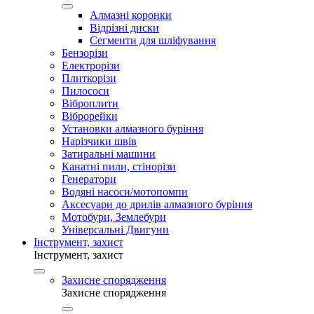
Алмазні коронки
Відрізні диски
Сегменти для шліфування
Бензорізи
Електрорізи
Плиткорізи
Пилососи
Віброплити
Віброрейки
Установки алмазного буріння
Нарізчики швів
Затиральні машини
Канатні пили, стінорізи
Генератори
Водяні насоси/мотопомпи
Аксесуари до дрилів алмазного буріння
Мотобури, Землебури
Універсальні Двигуни
Інструмент, захист
Інструмент, захист
Захисне спорядження
Захисне спорядження