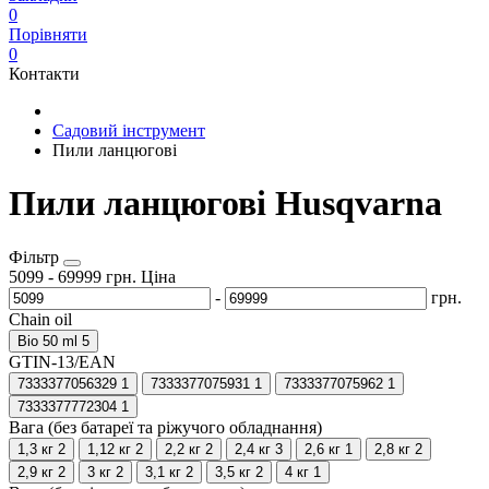
0
Порівняти
0
Контакти
Садовий інструмент
Пили ланцюгові
Пили ланцюгові Husqvarna
Фільтр
5099
-
69999
грн.
Ціна
-
грн.
Chain oil
Bio 50 ml
5
GTIN-13/EAN
7333377056329
1
7333377075931
1
7333377075962
1
7333377772304
1
Вага (без батареї та ріжучого обладнання)
1,3 кг
2
1,12 кг
2
2,2 кг
2
2,4 кг
3
2,6 кг
1
2,8 кг
2
2,9 кг
2
3 кг
2
3,1 кг
2
3,5 кг
2
4 кг
1