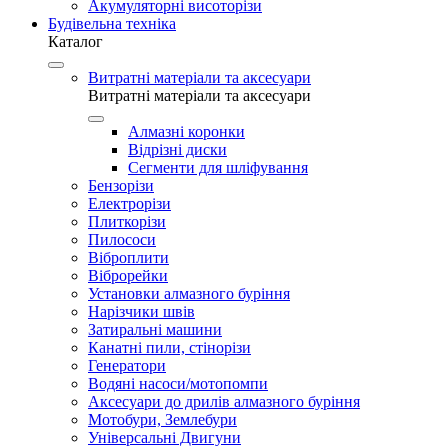
Акумуляторні висоторізи
Будівельна техніка
Каталог
Витратні матеріали та аксесуари
Витратні матеріали та аксесуари
Алмазні коронки
Відрізні диски
Сегменти для шліфування
Бензорізи
Електрорізи
Плиткорізи
Пилососи
Віброплити
Віброрейки
Установки алмазного буріння
Нарізчики швів
Затиральні машини
Канатні пили, стінорізи
Генератори
Водяні насоси/мотопомпи
Аксесуари до дрилів алмазного буріння
Мотобури, Землебури
Універсальні Двигуни