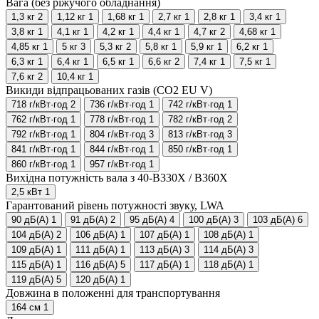
Вага (без ріжучого обладнання)
1,3 кг
2
1,12 кг
1
1,68 кг
1
2,7 кг
1
2,8 кг
1
3,4 кг
1
3,8 кг
1
4,1 кг
1
4,2 кг
1
4,4 кг
1
4,7 кг
2
4,68 кг
1
4,85 кг
1
5 кг
3
5,3 кг
2
5,8 кг
1
5,9 кг
1
6,2 кг
1
6,3 кг
1
6,4 кг
1
6,5 кг
1
6,6 кг
2
7,4 кг
1
7,5 кг
1
7,6 кг
2
10,4 кг
1
Викиди відпрацьованих газів (CO2 EU V)
718 г/кВт·год
2
736 г/кВт·год
1
742 г/кВт·год
1
762 г/кВт·год
1
778 г/кВт·год
1
782 г/кВт·год
2
792 г/кВт·год
1
804 г/кВт·год
3
813 г/кВт·год
3
841 г/кВт·год
1
844 г/кВт·год
1
850 г/кВт·год
1
860 г/кВт·год
1
957 г/кВт·год
1
Вихідна потужність вала з 40-B330X / B360X
2,5 кВт
1
Гарантований рівень потужності звуку, LWA
90 дБ(А)
1
91 дБ(А)
2
95 дБ(А)
4
100 дБ(А)
3
103 дБ(А)
6
104 дБ(А)
2
106 дБ(А)
1
107 дБ(А)
1
108 дБ(А)
1
109 дБ(А)
1
111 дБ(А)
1
113 дБ(А)
3
114 дБ(А)
3
115 дБ(А)
1
116 дБ(А)
5
117 дБ(А)
1
118 дБ(А)
1
119 дБ(А)
5
120 дБ(А)
1
Довжина в положенні для транспортування
164 см
1