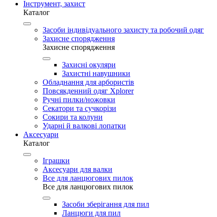
Інструмент, захист
Каталог
Засоби індивідуального захисту та робочий одяг
Захисне спорядження
Захисне спорядження
Захисні окуляри
Захистні навушники
Обладнання для арбористів
Повсякденний одяг Xplorer
Ручні пилки/ножовки
Секатори та сучкорізи
Сокири та колуни
Ударні й валкові лопатки
Аксесуари
Каталог
Іграшки
Аксесуари для валки
Все для ланцюгових пилок
Все для ланцюгових пилок
Засоби зберігання для пил
Ланцюги для пил