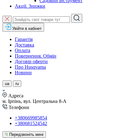
Садовий інструмент
Акції. Знижки
Увійти в кабінет
Гарантія
Доставка
Оплата
Повернення. Обмін
Договір оферти
Про Husqvarna
Новини
ua
ru
Адреса
м. Ірпінь, вул. Центральна 8-А
Телефони
+380669985854
+380681524542
Передзвоніть мені