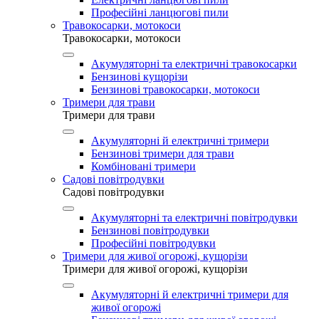
Професійні ланцюгові пили
Травокосарки, мотокоси
Травокосарки, мотокоси
Акумуляторні та електричні травокосарки
Бензинові кущорізи
Бензинові травокосарки, мотокоси
Тримери для трави
Тримери для трави
Акумуляторні й електричні тримери
Бензинові тримери для трави
Комбіновані тримери
Садові повітродувки
Садові повітродувки
Акумуляторні та електричні повітродувки
Бензинові повітродувки
Професійні повітродувки
Тримери для живої огорожі, кущорізи
Тримери для живої огорожі, кущорізи
Акумуляторні й електричні тримери для
живої огорожі