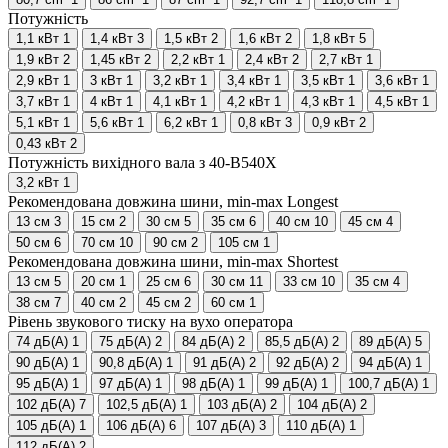
Потужність
1,1 кВт
1
1,4 кВт
3
1,5 кВт
2
1,6 кВт
2
1,8 кВт
5
1,9 кВт
2
1,45 кВт
2
2,2 кВт
1
2,4 кВт
2
2,7 кВт
1
2,9 кВт
1
3 кВт
1
3,2 кВт
1
3,4 кВт
1
3,5 кВт
1
3,6 кВт
1
3,7 кВт
1
4 кВт
1
4,1 кВт
1
4,2 кВт
1
4,3 кВт
1
4,5 кВт
1
5,1 кВт
1
5,6 кВт
1
6,2 кВт
1
0,8 кВт
3
0,9 кВт
2
0,43 кВт
2
Потужність вихідного вала з 40-B540X
3,2 кВт
1
Рекомендована довжина шини, min-max Longest
13 см
3
15 см
2
30 см
5
35 см
6
40 см
10
45 см
4
50 см
6
70 см
10
90 см
2
105 см
1
Рекомендована довжина шини, min-max Shortest
13 см
5
20 см
1
25 см
6
30 см
11
33 см
10
35 см
4
38 см
7
40 см
2
45 см
2
60 см
1
Рівень звукового тиску на вухо оператора
74 дБ(А)
1
75 дБ(А)
2
84 дБ(А)
2
85,5 дБ(А)
2
89 дБ(А)
5
90 дБ(А)
1
90,8 дБ(А)
1
91 дБ(А)
2
92 дБ(А)
2
94 дБ(А)
1
95 дБ(А)
1
97 дБ(А)
1
98 дБ(А)
1
99 дБ(А)
1
100,7 дБ(А)
1
102 дБ(А)
7
102,5 дБ(А)
1
103 дБ(А)
2
104 дБ(А)
2
105 дБ(А)
1
106 дБ(А)
6
107 дБ(А)
3
110 дБ(А)
1
112 дБ(А)
2