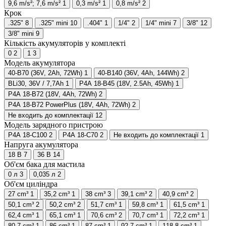
9,6 m/s²; 7,6 m/s²
1
0,3 m/s²
1
0,8 m/s²
2
Крок
.325"
8
.325" mini
10
.404"
1
1/4"
2
1/4" mini
7
3/8"
12
3/8" mini
9
Кількість акумуляторів у комплекті
0
2
1
3
Модель акумулятора
40-B70 (36V, 2Ah, 72Wh)
1
40-B140 (36V, 4Ah, 144Wh)
2
BLi30, 36V / 7,7Ah
1
P4A 18-B45 (18V, 2.5Ah, 45Wh)
1
P4A 18-B72 (18V, 4Ah, 72Wh)
2
P4A 18-B72 PowerPlus (18V, 4Ah, 72Wh)
2
Не входить до комплектації
12
Модель зарядного пристрою
P4A 18-C100
2
P4A 18-C70
2
Не входить до комплектації
1
Напруга акумулятора
18 B
7
36 B
14
Об'єм бака для мастила
0 л
3
0,035 л
2
Об'єм циліндра
27 cm³
1
35,2 cm³
1
38 cm³
3
39,1 cm³
2
40,9 cm³
2
50,1 cm³
2
50,2 cm³
2
51,7 cm³
1
59,8 cm³
1
61,5 cm³
1
62,4 cm³
1
65,1 cm³
1
70,6 cm³
2
70,7 cm³
1
72,2 cm³
1
80,7 cm³
1
86 cm³
1
87 cm³
1
92,7 cm³
1
118,8 cm³
1