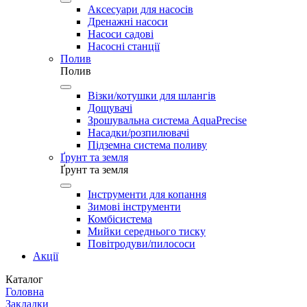
Аксесуари для насосів
Дренажні насоси
Насоси садові
Насосні станції
Полив
Полив
Візки/котушки для шлангів
Дощувачі
Зрошувальна система AquaPrecise
Насадки/розпилювачі
Підземна система поливу
Ґрунт та земля
Ґрунт та земля
Інструменти для копання
Зимові інструменти
Комбісистема
Мийки середнього тиску
Повітродуви/пилососи
Акції
Каталог
Головна
Закладки