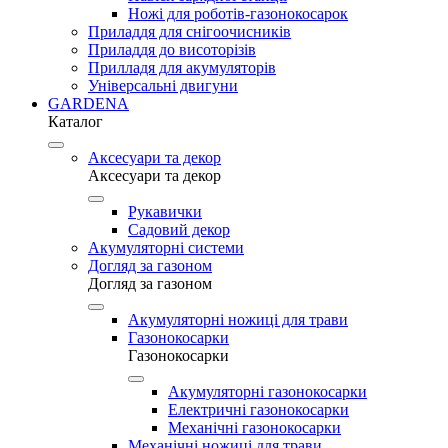
Ножі для роботів-газонокосарок
Приладдя для снігоочисників
Приладдя до висоторізів
Прилладя для акумуляторів
Універсальні двигуни
GARDENA
Каталог
Аксесуари та декор
Аксесуари та декор
Рукавички
Садовий декор
Акумуляторні системи
Догляд за газоном
Догляд за газоном
Акумуляторні ножиці для трави
Газонокосарки
Газонокосарки
Акумуляторні газонокосарки
Електричні газонокосарки
Механічні газонокосарки
Механічні ножиці для трави