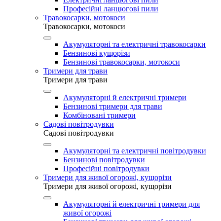
Професійні ланцюгові пили
Травокосарки, мотокоси
Травокосарки, мотокоси
Акумуляторні та електричні травокосарки
Бензинові кущорізи
Бензинові травокосарки, мотокоси
Тримери для трави
Тримери для трави
Акумуляторні й електричні тримери
Бензинові тримери для трави
Комбіновані тримери
Садові повітродувки
Садові повітродувки
Акумуляторні та електричні повітродувки
Бензинові повітродувки
Професійні повітродувки
Тримери для живої огорожі, кущорізи
Тримери для живої огорожі, кущорізи
Акумуляторні й електричні тримери для
живої огорожі