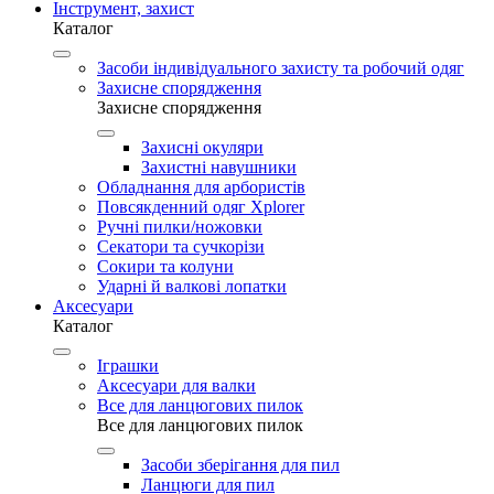
Інструмент, захист
Каталог
Засоби індивідуального захисту та робочий одяг
Захисне спорядження
Захисне спорядження
Захисні окуляри
Захистні навушники
Обладнання для арбористів
Повсякденний одяг Xplorer
Ручні пилки/ножовки
Секатори та сучкорізи
Сокири та колуни
Ударні й валкові лопатки
Аксесуари
Каталог
Іграшки
Аксесуари для валки
Все для ланцюгових пилок
Все для ланцюгових пилок
Засоби зберігання для пил
Ланцюги для пил