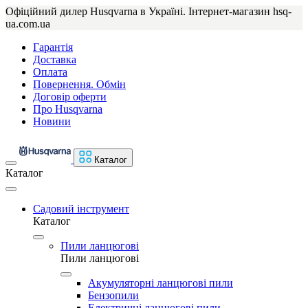
Офіційний дилер Husqvarna в Україні. Інтернет-магазин hsq-
ua.com.ua
Гарантія
Доставка
Оплата
Повернення. Обмін
Договір оферти
Про Husqvarna
Новини
Каталог
Каталог
Садовий інструмент
Каталог
Пили ланцюгові
Пили ланцюгові
Акумуляторні ланцюгові пили
Бензопили
Електричні ланцюгові пили