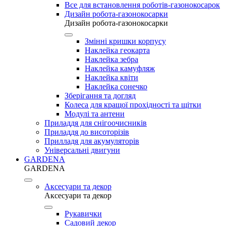
Все для встановлення роботів-газонокосарок
Дизайн робота-газонокосарки
Дизайн робота-газонокосарки
Змінні кришки корпусу
Наклейка геокарта
Наклейка зебра
Наклейка камуфляж
Наклейка квіти
Наклейка сонечко
Зберігання та догляд
Колеса для кращої прохідності та щітки
Модулі та антени
Приладдя для снігоочисників
Приладдя до висоторізів
Прилладя для акумуляторів
Універсальні двигуни
GARDENA
GARDENA
Аксесуари та декор
Аксесуари та декор
Рукавички
Садовий декор