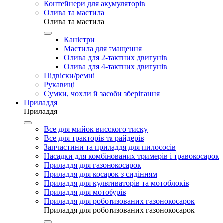
Контейнери для акумуляторів
Олива та мастила
Олива та мастила
Каністри
Мастила для змащення
Олива для 2-тактних двигунів
Олива для 4-тактних двигунів
Підвіски/ремні
Рукавиці
Сумки, чохли й засоби зберігання
Приладдя
Приладдя
Все для мийок високого тиску
Все для тракторів та райдерів
Запчастини та приладдя для пилососів
Насадки для комбінованих тримерів і травокосарок
Приладдя для газонокосарок
Приладдя для косарок з сидінням
Приладдя для культиваторів та мотоблоків
Приладдя для мотобурів
Приладдя для роботизованих газонокосарок
Приладдя для роботизованих газонокосарок