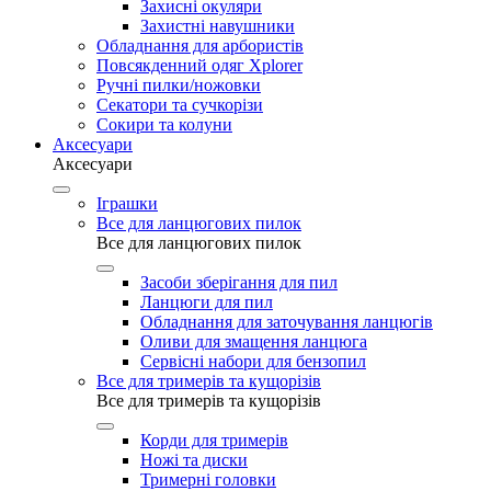
Захисні окуляри
Захистні навушники
Обладнання для арбористів
Повсякденний одяг Xplorer
Ручні пилки/ножовки
Секатори та сучкорізи
Сокири та колуни
Аксесуари
Аксесуари
Іграшки
Все для ланцюгових пилок
Все для ланцюгових пилок
Засоби зберігання для пил
Ланцюги для пил
Обладнання для заточування ланцюгів
Оливи для змащення ланцюга
Сервісні набори для бензопил
Все для тримерів та кущорізів
Все для тримерів та кущорізів
Корди для тримерів
Ножі та диски
Тримерні головки