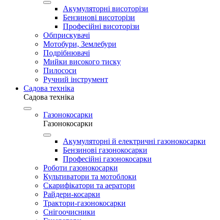
Акумуляторні висоторізи
Бензинові висоторізи
Професійні висоторізи
Обприскувачі
Мотобури, Землебури
Подрібнювачі
Мийки високого тиску
Пилососи
Ручний інструмент
Садова техніка
Садова техніка
Газонокосарки
Газонокосарки
Акумуляторні й електричні газонокосарки
Бензинові газонокосарки
Професійні газонокосарки
Роботи газонокосарки
Культиватори та мотоблоки
Скарифікатори та аератори
Райдери-косарки
Трактори-газонокосарки
Снігоочисники