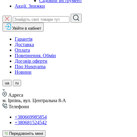
Садовий інструмент
Акції. Знижки
Увійти в кабінет
Гарантія
Доставка
Оплата
Повернення. Обмін
Договір оферти
Про Husqvarna
Новини
ua
ru
Адреса
м. Ірпінь, вул. Центральна 8-А
Телефони
+380669985854
+380681524542
Передзвоніть мені