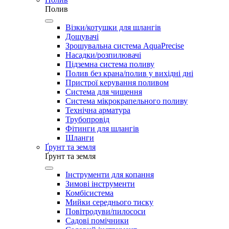
Полив
Візки/котушки для шлангів
Дощувачі
Зрошувальна система AquaPrecise
Насадки/розпилювачі
Підземна система поливу
Полив без крана/полив у вихідні дні
Пристрої керування поливом
Система для чищення
Система мікрокрапельного поливу
Технічна арматура
Трубопровід
Фітинги для шлангів
Шланги
Ґрунт та земля
Ґрунт та земля
Інструменти для копання
Зимові інструменти
Комбісистема
Мийки середнього тиску
Повітродуви/пилососи
Садові помічники