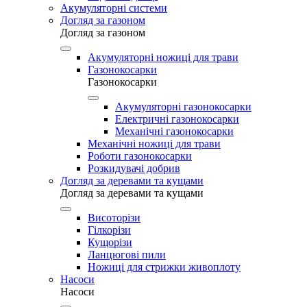
Акумуляторні системи
Догляд за газоном
Догляд за газоном
Акумуляторні ножиці для трави
Газонокосарки
Газонокосарки
Акумуляторні газонокосарки
Електричні газонокосарки
Механічні газонокосарки
Механічні ножиці для трави
Роботи газонокосарки
Розкидувачі добрив
Догляд за деревами та кущами
Догляд за деревами та кущами
Висоторізи
Гілкорізи
Кущорізи
Ланцюгові пили
Ножиці для стрижки живоплоту
Насоси
Насоси