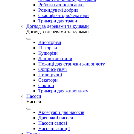
Роботи газонокосарки
Розкидувачі добрив
Скарифікатори/аератори
Тримери для трави
Догляд за деревами та кущами
Догляд за деревами та кущами
Висоторізи
Гілкорізи
Кущорізи
Ланцюгові пили
Ножиці для стрижки живоплоту
Обприскувачі
Пили ручні
Секатори
Сокири
Тримери для живоплоту
Насоси
Насоси
Аксесуари для насосів
Дренажні насоси
Насоси садові
Насосні станції
Полив