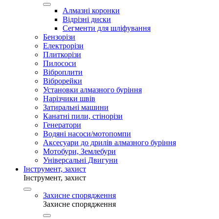
Алмазні коронки
Відрізні диски
Сегменти для шліфування
Бензорізи
Електрорізи
Плиткорізи
Пилососи
Віброплити
Віброрейки
Установки алмазного буріння
Нарізчики швів
Затиральні машини
Канатні пили, стінорізи
Генератори
Водяні насоси/мотопомпи
Аксесуари до дрилів алмазного буріння
Мотобури, Землебури
Універсальні Двигуни
Інструмент, захист
Інструмент, захист
Захисне спорядження
Захисне спорядження