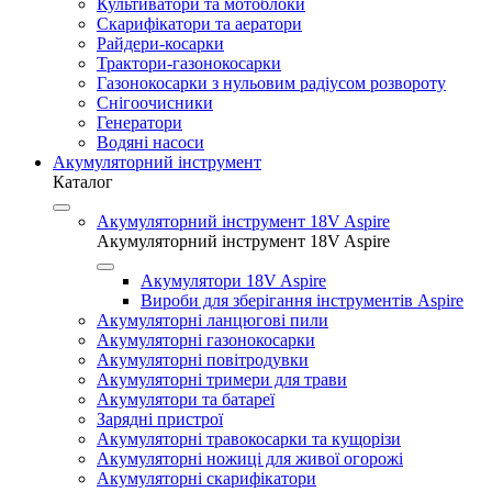
Культиватори та мотоблоки
Скарифікатори та аератори
Райдери-косарки
Трактори-газонокосарки
Газонокосарки з нульовим радіусом розвороту
Снігоочисники
Генератори
Водяні насоси
Акумуляторний інструмент
Каталог
Акумуляторний інструмент 18V Aspire
Акумуляторний інструмент 18V Aspire
Акумулятори 18V Aspire
Вироби для зберігання інструментів Aspire
Акумуляторні ланцюгові пили
Акумуляторні газонокосарки
Акумуляторні повітродувки
Акумуляторні тримери для трави
Акумулятори та батареї
Зарядні пристрої
Акумуляторні травокосарки та кущорізи
Акумуляторні ножиці для живої огорожі
Акумуляторні скарифікатори