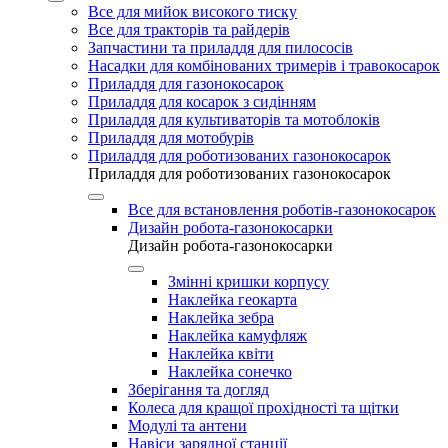
Все для мийок високого тиску
Все для тракторів та райдерів
Запчастини та приладдя для пилососів
Насадки для комбінованих тримерів і травокосарок
Приладдя для газонокосарок
Приладдя для косарок з сидінням
Приладдя для культиваторів та мотоблоків
Приладдя для мотобурів
Приладдя для роботизованих газонокосарок
Приладдя для роботизованих газонокосарок
Все для встановлення роботів-газонокосарок
Дизайн робота-газонокосарки
Дизайн робота-газонокосарки
Змінні кришки корпусу
Наклейка геокарта
Наклейка зебра
Наклейка камуфляж
Наклейка квіти
Наклейка сонечко
Зберігання та догляд
Колеса для кращої прохідності та щітки
Модулі та антени
Навіси зарядної станції