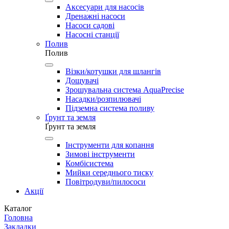
Аксесуари для насосів
Дренажні насоси
Насоси садові
Насосні станції
Полив
Полив
Візки/котушки для шлангів
Дощувачі
Зрошувальна система AquaPrecise
Насадки/розпилювачі
Підземна система поливу
Ґрунт та земля
Ґрунт та земля
Інструменти для копання
Зимові інструменти
Комбісистема
Мийки середнього тиску
Повітродуви/пилососи
Акції
Каталог
Головна
Закладки