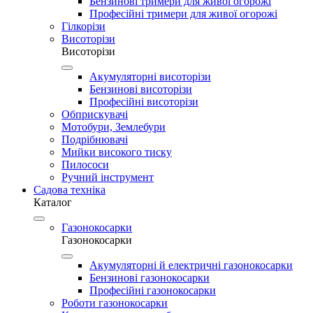
Бензинові тримери для живої огорожі
Професійні тримери для живої огорожі
Гілкорізи
Висоторізи
Висоторізи
Акумуляторні висоторізи
Бензинові висоторізи
Професійні висоторізи
Обприскувачі
Мотобури, Землебури
Подрібнювачі
Мийки високого тиску
Пилососи
Ручний інструмент
Садова техніка
Каталог
Газонокосарки
Газонокосарки
Акумуляторні й електричні газонокосарки
Бензинові газонокосарки
Професійні газонокосарки
Роботи газонокосарки