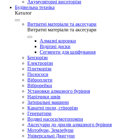
Акумуляторні висоторізи
Будівельна техніка
Каталог
Витратні матеріали та аксесуари
Витратні матеріали та аксесуари
Алмазні коронки
Відрізні диски
Сегменти для шліфування
Бензорізи
Електрорізи
Плиткорізи
Пилососи
Віброплити
Віброрейки
Установки алмазного буріння
Нарізчики швів
Затиральні машини
Канатні пили, стінорізи
Генератори
Водяні насоси/мотопомпи
Аксесуари до дрилів алмазного буріння
Мотобури, Землебури
Універсальні Двигуни