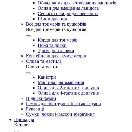
Обладнання для заточування ланцюгів
Оливи для змащення ланцюга
Сервісні набори для бензопил
Шини для пил
Все для тримерів та кущорізів
Все для тримерів та кущорізів
Корди для тримерів
Ножі та диски
Тримерні головки
Контейнери для акумуляторів
Олива та мастила
Олива та мастила
Каністри
Мастила для змащення
Олива для 2-тактних двигунів
Олива для 4-тактних двигунів
Підвіски/ремні
Ремінь для інструментів та аксесуари
Рукавиці
Сумки, чохли й засоби зберігання
Приладдя
Каталог