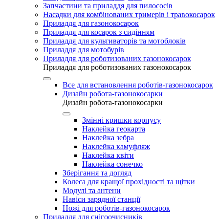
Запчастини та приладдя для пилососів
Насадки для комбінованих тримерів і травокосарок
Приладдя для газонокосарок
Приладдя для косарок з сидінням
Приладдя для культиваторів та мотоблоків
Приладдя для мотобурів
Приладдя для роботизованих газонокосарок
Приладдя для роботизованих газонокосарок
Все для встановлення роботів-газонокосарок
Дизайн робота-газонокосарки
Дизайн робота-газонокосарки
Змінні кришки корпусу
Наклейка геокарта
Наклейка зебра
Наклейка камуфляж
Наклейка квіти
Наклейка сонечко
Зберігання та догляд
Колеса для кращої прохідності та щітки
Модулі та антени
Навіси зарядної станції
Ножі для роботів-газонокосарок
Приладдя для снігоочисників