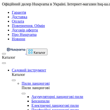
Офіційний дилер Husqvarna в Україні. Інтернет-магазин hsq-ua.
Гарантія
Доставка
Оплата
Повернення. Обмін
Договір оферти
Про Husqvarna
Новини
Каталог
Каталог
Садовий інструмент
Каталог
Пили ланцюгові
Пили ланцюгові
Акумуляторні ланцюгові пили
Бензопили
Електричні ланцюгові пили
Професійні ланцюгові пили