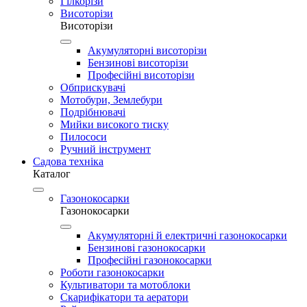
Гілкорізи
Висоторізи
Висоторізи
Акумуляторні висоторізи
Бензинові висоторізи
Професійні висоторізи
Обприскувачі
Мотобури, Землебури
Подрібнювачі
Мийки високого тиску
Пилососи
Ручний інструмент
Садова техніка
Каталог
Газонокосарки
Газонокосарки
Акумуляторні й електричні газонокосарки
Бензинові газонокосарки
Професійні газонокосарки
Роботи газонокосарки
Культиватори та мотоблоки
Скарифікатори та аератори