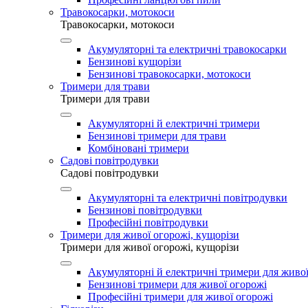
Травокосарки, мотокоси
Травокосарки, мотокоси
Акумуляторні та електричні травокосарки
Бензинові кущорізи
Бензинові травокосарки, мотокоси
Тримери для трави
Тримери для трави
Акумуляторні й електричні тримери
Бензинові тримери для трави
Комбіновані тримери
Садові повітродувки
Садові повітродувки
Акумуляторні та електричні повітродувки
Бензинові повітродувки
Професійні повітродувки
Тримери для живої огорожі, кущорізи
Тримери для живої огорожі, кущорізи
Акумуляторні й електричні тримери для живої
Бензинові тримери для живої огорожі
Професійні тримери для живої огорожі