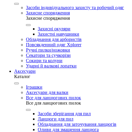
Засоби індивідуального захисту та робочий одяг
Захисне спорядження
Захисне спорядження
Захисні окуляри
Захистні навушники
Обладнання для арбористів
Повсякденний одяг Xplorer
Ручні пилки/ножовки
Секатори та сучкорізи
Сокири та колуни
Ударні й валкові лопатки
Аксесуари
Каталог
Іграшки
Аксесуари для валки
Все для ланцюгових пилок
Все для ланцюгових пилок
Засоби зберігання для пил
Ланцюги для пил
Обладнання для заточування ланцюгів
Оливи для змащення ланцюга