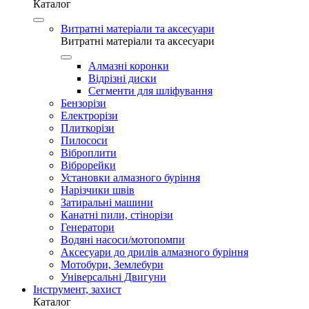
Каталог
Витратні матеріали та аксесуари
Витратні матеріали та аксесуари
Алмазні коронки
Відрізні диски
Сегменти для шліфування
Бензорізи
Електрорізи
Плиткорізи
Пилососи
Віброплити
Віброрейки
Установки алмазного буріння
Нарізчики швів
Затиральні машини
Канатні пили, стінорізи
Генератори
Водяні насоси/мотопомпи
Аксесуари до дрилів алмазного буріння
Мотобури, Землебури
Універсальні Двигуни
Інструмент, захист
Каталог