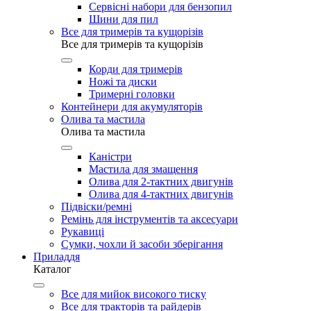
Сервісні набори для бензопил
Шини для пил
Все для тримерів та кущорізів
Все для тримерів та кущорізів
Корди для тримерів
Ножі та диски
Тримерні головки
Контейнери для акумуляторів
Олива та мастила
Олива та мастила
Каністри
Мастила для змащення
Олива для 2-тактних двигунів
Олива для 4-тактних двигунів
Підвіски/ремні
Ремінь для інструментів та аксесуари
Рукавиці
Сумки, чохли й засоби зберігання
Приладдя
Каталог
Все для мийок високого тиску
Все для тракторів та райдерів