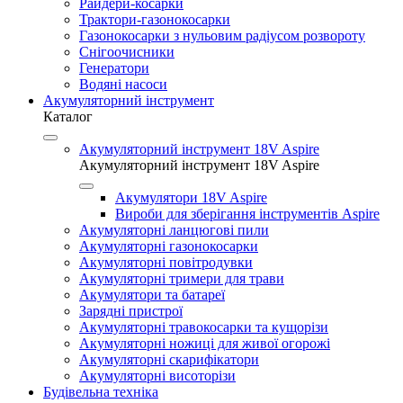
Райдери-косарки
Трактори-газонокосарки
Газонокосарки з нульовим радіусом розвороту
Снігоочисники
Генератори
Водяні насоси
Акумуляторний інструмент
Каталог
Акумуляторний інструмент 18V Aspire
Акумуляторний інструмент 18V Aspire
Акумулятори 18V Aspire
Вироби для зберігання інструментів Aspire
Акумуляторні ланцюгові пили
Акумуляторні газонокосарки
Акумуляторні повітродувки
Акумуляторні тримери для трави
Акумулятори та батареї
Зарядні пристрої
Акумуляторні травокосарки та кущорізи
Акумуляторні ножиці для живої огорожі
Акумуляторні скарифікатори
Акумуляторні висоторізи
Будівельна техніка