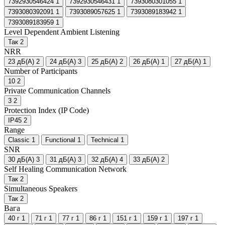
7392930546424
1
7392930546431
1
7393080301055
1
7393080392091
1
7393089057625
1
7393089183942
1
7393089183959
1
Level Dependent Ambient Listening
Так
2
NRR
23 дБ(А)
2
24 дБ(А)
3
25 дБ(А)
2
26 дБ(А)
1
27 дБ(А)
1
Number of Participants
10
2
Private Communication Channels
3
2
Protection Index (IP Code)
IP45
2
Range
Classic
1
Functional
1
Technical
1
SNR
30 дБ(А)
3
31 дБ(А)
3
32 дБ(А)
4
33 дБ(А)
2
Self Healing Communication Network
Так
2
Simultaneous Speakers
Так
2
Вага
40 г
1
71 г
1
77 г
1
86 г
1
151 г
1
159 г
1
197 г
1