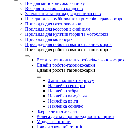
Все для мийок високого тиску
Все для тракторів та райдерів
Запчастини та приладдя для пилососів
Насадки для комбінованих тримерів і травокосарок
Приладдя для газонокосарок
Приладдя для косарок з сидінням
Приладдя для культиваторів та мотоблоків
Приладдя для мотобурів
Приладдя для роботизованих газонокосарок
Приладдя для роботизованих газонокосарок
Все для встановлення роботів-газонокосарок
Дизайн робота-газонокосарки
Дизайн робота-газонокосарки
Змінні кришки корпусу
Наклейка геокарта
Наклейка зебра
Наклейка камуфляж
Наклейка квіти
Наклейка сонечко
Зберігання та догляд
Колеса для кращої прохідності та щітки
Модулі та антени
Навіси зарядної станції