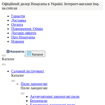
Офіційний дилер Husqvarna в Україні. Інтернет-магазин hsq-
ua.com.ua
Гарантія
Доставка
Оплата
Повернення. Обмін
Договір оферти
Про Husqvarna
Новини
Каталог
Каталог
Садовий інструмент
Каталог
Пили ланцюгові
Пили ланцюгові
Акумуляторні ланцюгові пили
Бензопили
Електричні ланцюгові пили