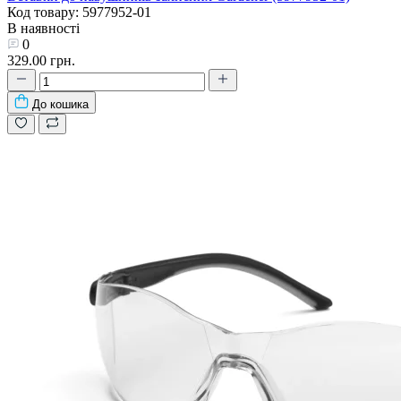
Код товару: 5977952-01
В наявності
0
329.00 грн.
До кошика