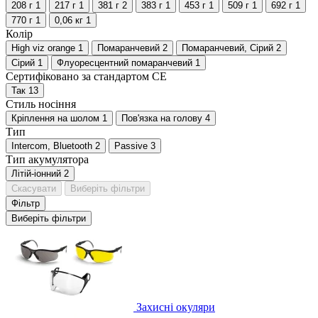
208 г
1
217 г
1
381 г
2
383 г
1
453 г
1
509 г
1
692 г
1
770 г
1
0,06 кг
1
Колір
High viz orange
1
Помаранчевий
2
Помаранчевий, Сірий
2
Сірий
1
Флуоресцентний помаранчевий
1
Сертифіковано за стандартом СЕ
Так
13
Стиль носіння
Кріплення на шолом
1
Пов'язка на голову
4
Тип
Intercom, Bluetooth
2
Passive
3
Тип акумулятора
Літій-іонний
2
Скасувати
Виберіть фільтри
Фільтр
Виберіть фільтри
Захисні окуляри