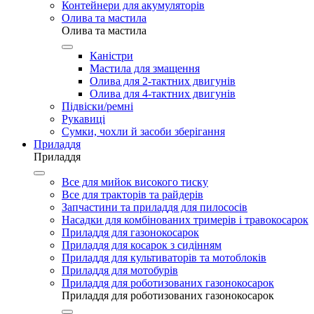
Контейнери для акумуляторів
Олива та мастила
Олива та мастила
Каністри
Мастила для змащення
Олива для 2-тактних двигунів
Олива для 4-тактних двигунів
Підвіски/ремні
Рукавиці
Сумки, чохли й засоби зберігання
Приладдя
Приладдя
Все для мийок високого тиску
Все для тракторів та райдерів
Запчастини та приладдя для пилососів
Насадки для комбінованих тримерів і травокосарок
Приладдя для газонокосарок
Приладдя для косарок з сидінням
Приладдя для культиваторів та мотоблоків
Приладдя для мотобурів
Приладдя для роботизованих газонокосарок
Приладдя для роботизованих газонокосарок