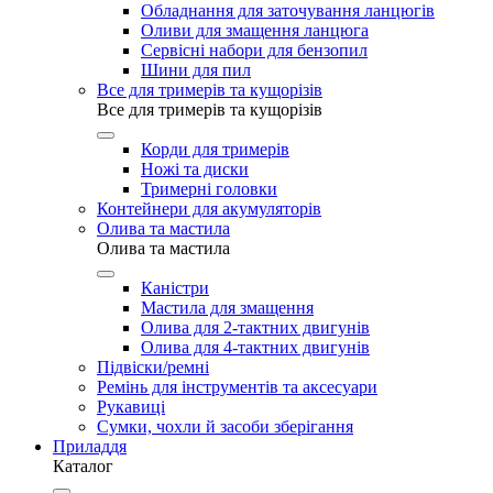
Обладнання для заточування ланцюгів
Оливи для змащення ланцюга
Сервісні набори для бензопил
Шини для пил
Все для тримерів та кущорізів
Все для тримерів та кущорізів
Корди для тримерів
Ножі та диски
Тримерні головки
Контейнери для акумуляторів
Олива та мастила
Олива та мастила
Каністри
Мастила для змащення
Олива для 2-тактних двигунів
Олива для 4-тактних двигунів
Підвіски/ремні
Ремінь для інструментів та аксесуари
Рукавиці
Сумки, чохли й засоби зберігання
Приладдя
Каталог