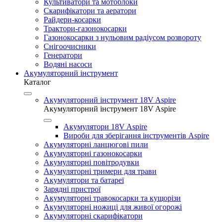
Культиватори та мотоблоки
Скарифікатори та аератори
Райдери-косарки
Трактори-газонокосарки
Газонокосарки з нульовим радіусом розвороту
Снігоочисники
Генератори
Водяні насоси
Акумуляторний інструмент
Каталог
Акумуляторний інструмент 18V Aspire
Акумуляторний інструмент 18V Aspire
Акумулятори 18V Aspire
Вироби для зберігання інструментів Aspire
Акумуляторні ланцюгові пили
Акумуляторні газонокосарки
Акумуляторні повітродувки
Акумуляторні тримери для трави
Акумулятори та батареї
Зарядні пристрої
Акумуляторні травокосарки та кущорізи
Акумуляторні ножиці для живої огорожі
Акумуляторні скарифікатори