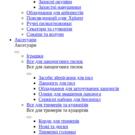
Захисні окуляри
Захистні навушники
Обладнання для арбористів
Повсякденний одяг Xplorer
Ручні пилки/ножовки
Секатори та сучкорізи
Сокири та колуни
Аксесуари
Аксесуари
Іграшки
Все для ланцюгових пилок
Все для ланцюгових пилок
Засоби зберігання для пил
Ланцюги для пил
Обладнання для заточування ланцюгів
Оливи для змащення ланцюга
Сервісні набори для бензопил
Все для тримерів та кущорізів
Все для тримерів та кущорізів
Корди для тримерів
Ножі та диски
Тримерні головки