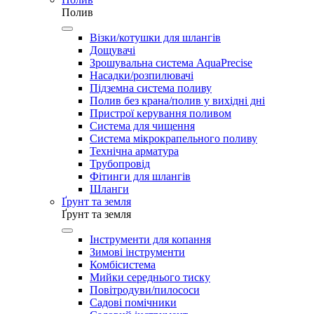
Полив
Візки/котушки для шлангів
Дощувачі
Зрошувальна система AquaPrecise
Насадки/розпилювачі
Підземна система поливу
Полив без крана/полив у вихідні дні
Пристрої керування поливом
Система для чищення
Система мікрокрапельного поливу
Технічна арматура
Трубопровід
Фітинги для шлангів
Шланги
Ґрунт та земля
Ґрунт та земля
Інструменти для копання
Зимові інструменти
Комбісистема
Мийки середнього тиску
Повітродуви/пилососи
Садові помічники