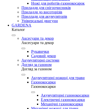
Ножі для роботів-газонокосарок
Приладдя для снігоочисників
Приладдя до висоторізів
Прилладя для акумуляторів
Універсальні двигуни
GARDENA
Каталог
Аксесуари та декор
Аксесуари та декор
Рукавички
Садовий декор
Акумуляторні системи
Догляд за газоном
Догляд за газоном
Акумуляторні ножиці для трави
Газонокосарки
Газонокосарки
Акумуляторні газонокосарки
Електричні газонокосарки
Механічні газонокосарки
Механічні ножиці для трави