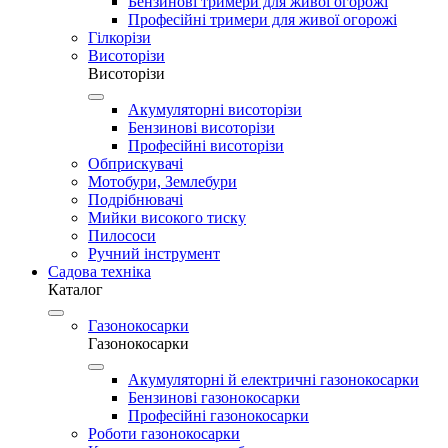
Бензинові тримери для живої огорожі
Професійні тримери для живої огорожі
Гілкорізи
Висоторізи
Висоторізи
Акумуляторні висоторізи
Бензинові висоторізи
Професійні висоторізи
Обприскувачі
Мотобури, Землебури
Подрібнювачі
Мийки високого тиску
Пилососи
Ручний інструмент
Садова техніка
Каталог
Газонокосарки
Газонокосарки
Акумуляторні й електричні газонокосарки
Бензинові газонокосарки
Професійні газонокосарки
Роботи газонокосарки