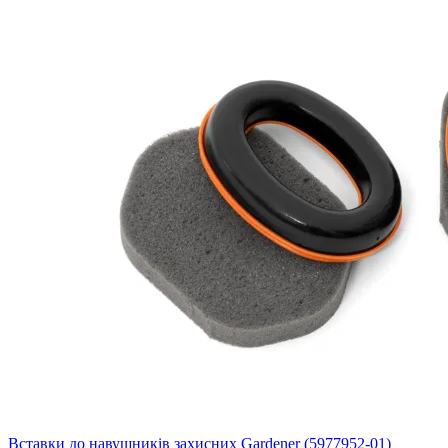
Вставки до навушників захисних Gardener (5977952-01)