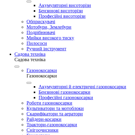
Акумуляторні висоторізи
Бензинові висоторізи
Професійні висоторізи
Обприскувачі
Мотобури, Землебури
Подрібнювачі
Мийки високого тиску
Пилососи
Ручний інструмент
Садова техніка
Садова техніка
Газонокосарки
Газонокосарки
Акумуляторні й електричні газонокосарки
Бензинові газонокосарки
Професійні газонокосарки
Роботи газонокосарки
Культиватори та мотоблоки
Скарифікатори та аератори
Райдери-косарки
Трактори-газонокосарки
Снігоочисники