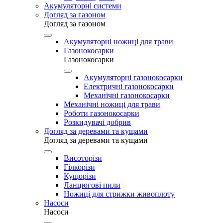
Акумуляторні системи
Догляд за газоном
Догляд за газоном
Акумуляторні ножиці для трави
Газонокосарки
Газонокосарки
Акумуляторні газонокосарки
Електричні газонокосарки
Механічні газонокосарки
Механічні ножиці для трави
Роботи газонокосарки
Розкидувачі добрив
Догляд за деревами та кущами
Догляд за деревами та кущами
Висоторізи
Гілкорізи
Кущорізи
Ланцюгові пили
Ножиці для стрижки живоплоту
Насоси
Насоси