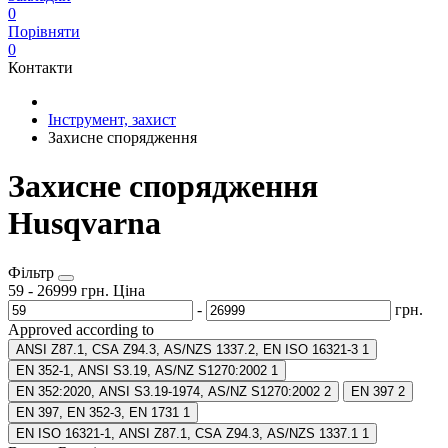
0
Порівняти
0
Контакти
Інструмент, захист
Захисне спорядження
Захисне спорядження
Husqvarna
Фільтр
59
-
26999
грн.
Ціна
-
грн.
Approved according to
ANSI Z87.1, CSA Z94.3, AS/NZS 1337.2, EN ISO 16321-3
1
EN 352-1, ANSI S3.19, AS/NZ S1270:2002
1
EN 352:2020, ANSI S3.19-1974, AS/NZ S1270:2002
2
EN 397
2
EN 397, EN 352-3, EN 1731
1
EN ISO 16321-1, ANSI Z87.1, CSA Z94.3, AS/NZS 1337.1
1