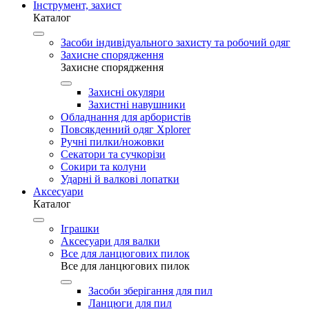
Інструмент, захист
Каталог
Засоби індивідуального захисту та робочий одяг
Захисне спорядження
Захисне спорядження
Захисні окуляри
Захистні навушники
Обладнання для арбористів
Повсякденний одяг Xplorer
Ручні пилки/ножовки
Секатори та сучкорізи
Сокири та колуни
Ударні й валкові лопатки
Аксесуари
Каталог
Іграшки
Аксесуари для валки
Все для ланцюгових пилок
Все для ланцюгових пилок
Засоби зберігання для пил
Ланцюги для пил