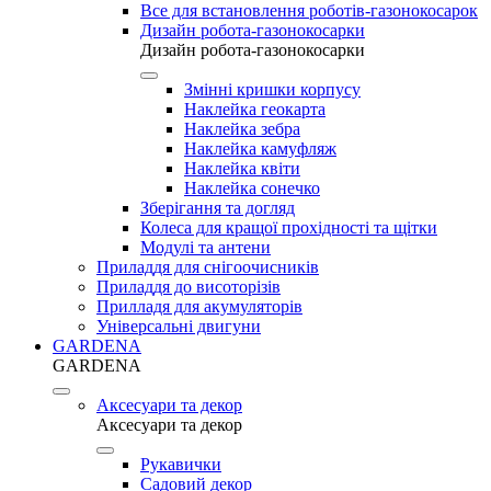
Все для встановлення роботів-газонокосарок
Дизайн робота-газонокосарки
Дизайн робота-газонокосарки
Змінні кришки корпусу
Наклейка геокарта
Наклейка зебра
Наклейка камуфляж
Наклейка квіти
Наклейка сонечко
Зберігання та догляд
Колеса для кращої прохідності та щітки
Модулі та антени
Приладдя для снігоочисників
Приладдя до висоторізів
Прилладя для акумуляторів
Універсальні двигуни
GARDENA
GARDENA
Аксесуари та декор
Аксесуари та декор
Рукавички
Садовий декор