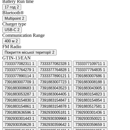
Battery Run time
17 год
2
Bluetooth®
Multipoint
2
Charger type
USB-C
2
Communication Range
400 м
2
FM Radio
Покриття міської території
2
GTIN-13/EAN
7333377082311
1
7333377082328
1
7333377109711
1
7333377764279
1
7333377764828
1
7333377764835
1
7333377890114
1
7333377890121
1
7391883007686
1
7391883007709
1
7391883007723
1
7391883008188
1
7391883008683
1
7391883043523
1
7391883043905
1
7391883053287
1
7391883064405
1
7391883154823
1
7391883154830
1
7391883154847
1
7391883154854
1
7391883154861
1
7391883154878
1
7391883517581
1
7391883636596
1
7392930005181
1
7392930301436
1
7392930301443
1
7392930309968
1
7392930350021
1
7392930359628
1
7392930359642
1
7392930359659
1