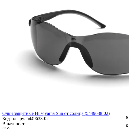
Очки защитные Husqvarna Sun от солнца (5449638-02)
6
6
6
6
6
6
Код товару: 5449638-02
В наявності
6
6
6
6
6
6
0