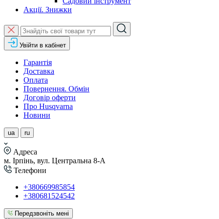
Садовий інструмент
Акції. Знижки
Увійти в кабінет
Гарантія
Доставка
Оплата
Повернення. Обмін
Договір оферти
Про Husqvarna
Новини
ua
ru
Адреса
м. Ірпінь, вул. Центральна 8-А
Телефони
+380669985854
+380681524542
Передзвоніть мені