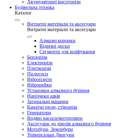
Акумуляторні висоторізи
Будівельна техніка
Каталог
Витратні матеріали та аксесуари
Витратні матеріали та аксесуари
Алмазні коронки
Відрізні диски
Сегменти для шліфування
Бензорізи
Електрорізи
Плиткорізи
Пилососи
Віброплити
Віброрейки
Установки алмазного буріння
Нарізчики швів
Затиральні машини
Канатні пили, стінорізи
Генератори
Водяні насоси/мотопомпи
Аксесуари до дрилів алмазного буріння
Мотобури, Землебури
Універсальні Двигуни