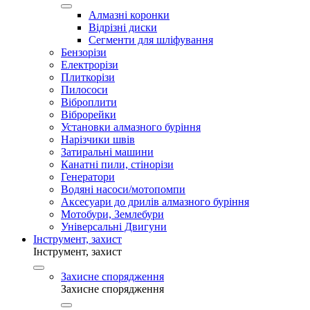
Алмазні коронки
Відрізні диски
Сегменти для шліфування
Бензорізи
Електрорізи
Плиткорізи
Пилососи
Віброплити
Віброрейки
Установки алмазного буріння
Нарізчики швів
Затиральні машини
Канатні пили, стінорізи
Генератори
Водяні насоси/мотопомпи
Аксесуари до дрилів алмазного буріння
Мотобури, Землебури
Універсальні Двигуни
Інструмент, захист
Інструмент, захист
Захисне спорядження
Захисне спорядження