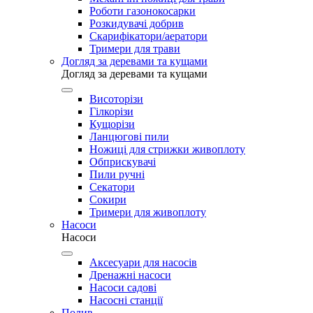
Роботи газонокосарки
Розкидувачі добрив
Скарифікатори/аератори
Тримери для трави
Догляд за деревами та кущами
Догляд за деревами та кущами
Висоторізи
Гілкорізи
Кущорізи
Ланцюгові пили
Ножиці для стрижки живоплоту
Обприскувачі
Пили ручні
Секатори
Сокири
Тримери для живоплоту
Насоси
Насоси
Аксесуари для насосів
Дренажні насоси
Насоси садові
Насосні станції
Полив