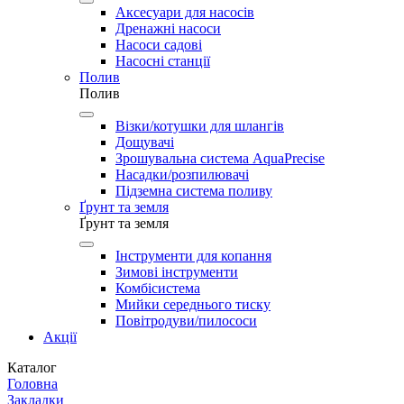
Аксесуари для насосів
Дренажні насоси
Насоси садові
Насосні станції
Полив
Полив
Візки/котушки для шлангів
Дощувачі
Зрошувальна система AquaPrecise
Насадки/розпилювачі
Підземна система поливу
Ґрунт та земля
Ґрунт та земля
Інструменти для копання
Зимові інструменти
Комбісистема
Мийки середнього тиску
Повітродуви/пилососи
Акції
Каталог
Головна
Закладки