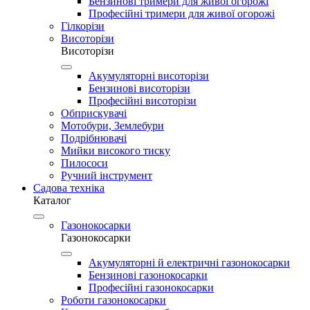
Бензинові тримери для живої огорожі
Професійні тримери для живої огорожі
Гілкорізи
Висоторізи
Висоторізи
Акумуляторні висоторізи
Бензинові висоторізи
Професійні висоторізи
Обприскувачі
Мотобури, Землебури
Подрібнювачі
Мийки високого тиску
Пилососи
Ручний інструмент
Садова техніка
Каталог
Газонокосарки
Газонокосарки
Акумуляторні й електричні газонокосарки
Бензинові газонокосарки
Професійні газонокосарки
Роботи газонокосарки