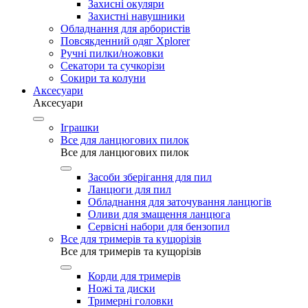
Захисні окуляри
Захистні навушники
Обладнання для арбористів
Повсякденний одяг Xplorer
Ручні пилки/ножовки
Секатори та сучкорізи
Сокири та колуни
Аксесуари
Аксесуари
Іграшки
Все для ланцюгових пилок
Все для ланцюгових пилок
Засоби зберігання для пил
Ланцюги для пил
Обладнання для заточування ланцюгів
Оливи для змащення ланцюга
Сервісні набори для бензопил
Все для тримерів та кущорізів
Все для тримерів та кущорізів
Корди для тримерів
Ножі та диски
Тримерні головки