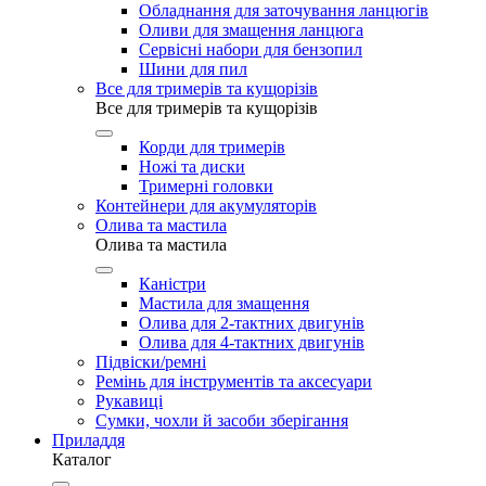
Обладнання для заточування ланцюгів
Оливи для змащення ланцюга
Сервісні набори для бензопил
Шини для пил
Все для тримерів та кущорізів
Все для тримерів та кущорізів
Корди для тримерів
Ножі та диски
Тримерні головки
Контейнери для акумуляторів
Олива та мастила
Олива та мастила
Каністри
Мастила для змащення
Олива для 2-тактних двигунів
Олива для 4-тактних двигунів
Підвіски/ремні
Ремінь для інструментів та аксесуари
Рукавиці
Сумки, чохли й засоби зберігання
Приладдя
Каталог