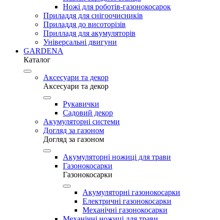
Ножі для роботів-газонокосарок
Приладдя для снігоочисників
Приладдя до висоторізів
Прилладя для акумуляторів
Універсальні двигуни
GARDENA
Каталог
Аксесуари та декор
Аксесуари та декор
Рукавички
Садовий декор
Акумуляторні системи
Догляд за газоном
Догляд за газоном
Акумуляторні ножиці для трави
Газонокосарки
Газонокосарки
Акумуляторні газонокосарки
Електричні газонокосарки
Механічні газонокосарки
Механічні ножиці для трави