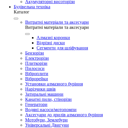
Акумуляторні висоторізи
Будівельна техніка
Каталог
Витратні матеріали та аксесуари
Витратні матеріали та аксесуари
Алмазні коронки
Відрізні диски
Сегменти для шліфування
Бензорізи
Електрорізи
Плиткорізи
Пилососи
Віброплити
Віброрейки
Установки алмазного буріння
Нарізчики швів
Затиральні машини
Канатні пили, стінорізи
Генератори
Водяні насоси/мотопомпи
Аксесуари до дрилів алмазного буріння
Мотобури, Землебури
Універсальні Двигуни