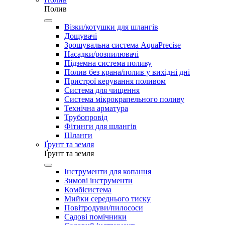
Полив
Візки/котушки для шлангів
Дощувачі
Зрошувальна система AquaPrecise
Насадки/розпилювачі
Підземна система поливу
Полив без крана/полив у вихідні дні
Пристрої керування поливом
Система для чищення
Система мікрокрапельного поливу
Технічна арматура
Трубопровід
Фітинги для шлангів
Шланги
Ґрунт та земля
Ґрунт та земля
Інструменти для копання
Зимові інструменти
Комбісистема
Мийки середнього тиску
Повітродуви/пилососи
Садові помічники