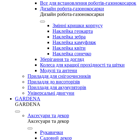
Все для встановлення роботів-газонокосарок
Дизайн робота-газонокосарки
Дизайн робота-газонокосарки
Змінні кришки корпусу
Наклейка геокарта
Наклейка зебра
Наклейка камуфляж
Наклейка квіти
Наклейка сонечко
Зберігання та догляд
Колеса для кращої прохідності та щітки
Модулі та антени
Приладдя для снігоочисників
Приладдя до висоторізів
Прилладя для акумуляторів
Універсальні двигуни
GARDENA
GARDENA
Аксесуари та декор
Аксесуари та декор
Рукавички
Садовий декор