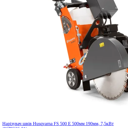
Нарізувач швів Husqvarna FS 500 E 500мм 190мм, 7,5кВт