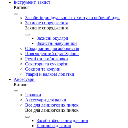
Інструмент, захист
Каталог
Засоби індивідуального захисту та робочий одяг
Захисне спорядження
Захисне спорядження
Захисні окуляри
Захистні навушники
Обладнання для арбористів
Повсякденний одяг Xplorer
Ручні пилки/ножовки
Секатори та сучкорізи
Сокири та колуни
Ударні й валкові лопатки
Аксесуари
Каталог
Іграшки
Аксесуари для валки
Все для ланцюгових пилок
Все для ланцюгових пилок
Засоби зберігання для пил
Ланцюги для пил