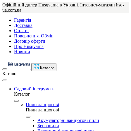
Офіційний дилер Husqvarna в Україні. Інтернет-магазин hsq-
ua.com.ua
Гарантія
Доставка
Оплата
Повернення. Обмін
Договір оферти
Про Husqvarna
Новини
Каталог
Каталог
Садовий інструмент
Каталог
Пили ланцюгові
Пили ланцюгові
Акумуляторні ланцюгові пили
Бензопили
Електричні ланцюгові пили