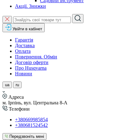
Садовий інструмент
Акції. Знижки
Увійти в кабінет
Гарантія
Доставка
Оплата
Повернення. Обмін
Договір оферти
Про Husqvarna
Новини
ua
ru
Адреса
м. Ірпінь, вул. Центральна 8-А
Телефони
+380669985854
+380681524542
Передзвоніть мені