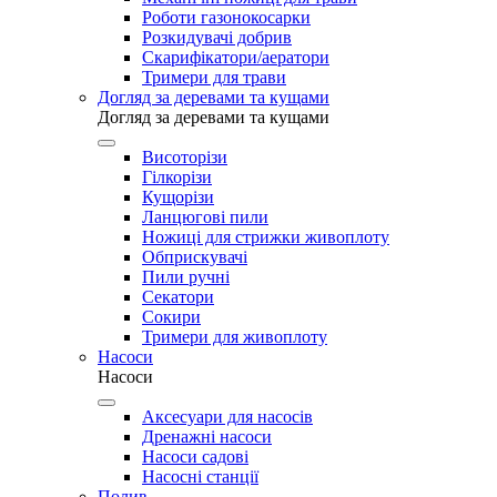
Роботи газонокосарки
Розкидувачі добрив
Скарифікатори/аератори
Тримери для трави
Догляд за деревами та кущами
Догляд за деревами та кущами
Висоторізи
Гілкорізи
Кущорізи
Ланцюгові пили
Ножиці для стрижки живоплоту
Обприскувачі
Пили ручні
Секатори
Сокири
Тримери для живоплоту
Насоси
Насоси
Аксесуари для насосів
Дренажні насоси
Насоси садові
Насосні станції
Полив