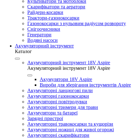
Культиватори та мотоблоки
Скарифікатори та аератори
Райдери-косарки
Трактори-газонокосарки
Газонокосарки з нульовим радіусом розвороту
Снігоочисники
Генератори
Водяні насоси
Акумуляторний інструмент
Каталог
Акумуляторний інструмент 18V Aspire
Акумуляторний інструмент 18V Aspire
Акумулятори 18V Aspire
Вироби для зберігання інструментів Aspire
Акумуляторні ланцюгові пили
Акумуляторні газонокосарки
Акумуляторні повітродувки
Акумуляторні тримери для трави
Акумулятори та батареї
Зарядні пристрої
Акумуляторні травокосарки та кущорізи
Акумуляторні ножиці для живої огорожі
Акумуляторні скарифікатори