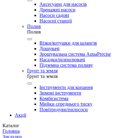
Аксесуари для насосів
Дренажні насоси
Насоси садові
Насосні станції
Полив
Полив
Візки/котушки для шлангів
Дощувачі
Зрошувальна система AquaPrecise
Насадки/розпилювачі
Підземна система поливу
Ґрунт та земля
Ґрунт та земля
Інструменти для копання
Зимові інструменти
Комбісистема
Мийки середнього тиску
Повітродуви/пилососи
Акції
Каталог
Головна
Закладки