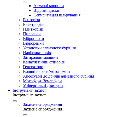
Алмазні коронки
Відрізні диски
Сегменти для шліфування
Бензорізи
Електрорізи
Плиткорізи
Пилососи
Віброплити
Віброрейки
Установки алмазного буріння
Нарізчики швів
Затиральні машини
Канатні пили, стінорізи
Генератори
Водяні насоси/мотопомпи
Аксесуари до дрилів алмазного буріння
Мотобури, Землебури
Універсальні Двигуни
Інструмент, захист
Інструмент, захист
Захисне спорядження
Захисне спорядження