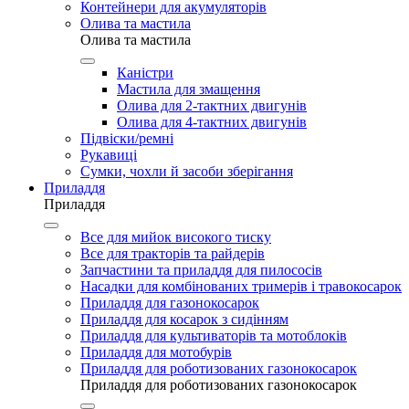
Контейнери для акумуляторів
Олива та мастила
Олива та мастила
Каністри
Мастила для змащення
Олива для 2-тактних двигунів
Олива для 4-тактних двигунів
Підвіски/ремні
Рукавиці
Сумки, чохли й засоби зберігання
Приладдя
Приладдя
Все для мийок високого тиску
Все для тракторів та райдерів
Запчастини та приладдя для пилососів
Насадки для комбінованих тримерів і травокосарок
Приладдя для газонокосарок
Приладдя для косарок з сидінням
Приладдя для культиваторів та мотоблоків
Приладдя для мотобурів
Приладдя для роботизованих газонокосарок
Приладдя для роботизованих газонокосарок