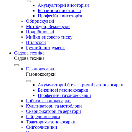
Акумуляторні висоторізи
Бензинові висоторізи
Професійні висоторізи
Обприскувачі
Мотобури, Землебури
Подрібнювачі
Мийки високого тиску
Пилососи
Ручний інструмент
Садова техніка
Садова техніка
Газонокосарки
Газонокосарки
Акумуляторні й електричні газонокосарки
Бензинові газонокосарки
Професійні газонокосарки
Роботи газонокосарки
Культиватори та мотоблоки
Скарифікатори та аератори
Райдери-косарки
Трактори-газонокосарки
Снігоочисники