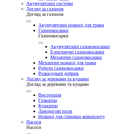
Акумуляторні системи
Догляд за газоном
Догляд за газоном
Акумуляторні ножиці для трави
Газонокосарки
Газонокосарки
Акумуляторні газонокосарки
Електричні газонокосарки
Механічні газонокосарки
Механічні ножиці для трави
Роботи газонокосарки
Розкидувачі добрив
Догляд за деревами та кущами
Догляд за деревами та кущами
Висоторізи
Гілкорізи
Кущорізи
Ланцюгові пили
Ножиці для стрижки живоплоту
Насоси
Насоси