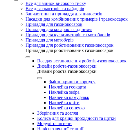
Все для мийок високого тиску
Все для тракторів та райдерів
Запчастини та приладдя для пилососів
Насадки для комбінованих тримерів і травокосарок
Приладдя для газонокосарок
Приладдя для косарок з сидінням
Приладдя для культиваторів та мотоблоків
Приладдя для мотобурів
Приладдя для роботизованих газонокосарок
Приладдя для роботизованих газонокосарок
Все для встановлення роботів-газонокосарок
Дизайн робота-газонокосарки
Дизайн робота-газонокосарки
Змінні кришки корпусу
Наклейка геокарта
Наклейка зебра
Наклейка камуфляж
Наклейка квіти
Наклейка сонечко
Зберігання та догляд
Колеса для кращої прохідності та щітки
Модулі та антени
Навіси зарядної станції