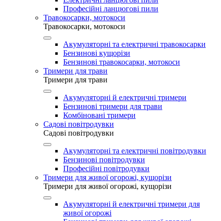
Професійні ланцюгові пили
Травокосарки, мотокоси
Травокосарки, мотокоси
Акумуляторні та електричні травокосарки
Бензинові кущорізи
Бензинові травокосарки, мотокоси
Тримери для трави
Тримери для трави
Акумуляторні й електричні тримери
Бензинові тримери для трави
Комбіновані тримери
Садові повітродувки
Садові повітродувки
Акумуляторні та електричні повітродувки
Бензинові повітродувки
Професійні повітродувки
Тримери для живої огорожі, кущорізи
Тримери для живої огорожі, кущорізи
Акумуляторні й електричні тримери для
живої огорожі