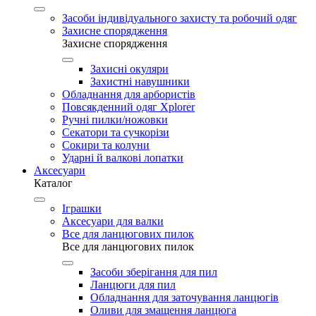
Засоби індивідуального захисту та робочий одяг
Захисне спорядження
Захисне спорядження
Захисні окуляри
Захистні навушники
Обладнання для арбористів
Повсякденний одяг Xplorer
Ручні пилки/ножовки
Секатори та сучкорізи
Сокири та колуни
Ударні й валкові лопатки
Аксесуари
Каталог
Іграшки
Аксесуари для валки
Все для ланцюгових пилок
Все для ланцюгових пилок
Засоби зберігання для пил
Ланцюги для пил
Обладнання для заточування ланцюгів
Оливи для змащення ланцюга