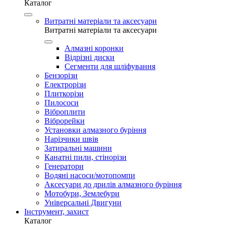
Каталог
Витратні матеріали та аксесуари
Витратні матеріали та аксесуари
Алмазні коронки
Відрізні диски
Сегменти для шліфування
Бензорізи
Електрорізи
Плиткорізи
Пилососи
Віброплити
Віброрейки
Установки алмазного буріння
Нарізчики швів
Затиральні машини
Канатні пили, стінорізи
Генератори
Водяні насоси/мотопомпи
Аксесуари до дрилів алмазного буріння
Мотобури, Землебури
Універсальні Двигуни
Інструмент, захист
Каталог