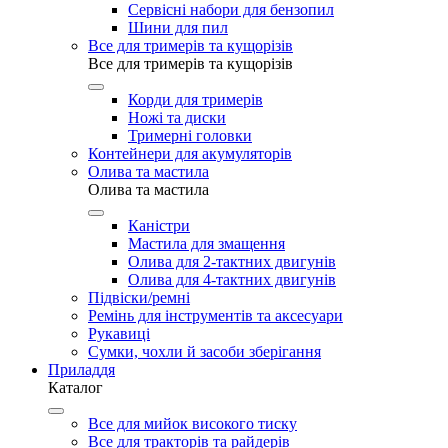
Сервісні набори для бензопил
Шини для пил
Все для тримерів та кущорізів
Все для тримерів та кущорізів
Корди для тримерів
Ножі та диски
Тримерні головки
Контейнери для акумуляторів
Олива та мастила
Олива та мастила
Каністри
Мастила для змащення
Олива для 2-тактних двигунів
Олива для 4-тактних двигунів
Підвіски/ремні
Ремінь для інструментів та аксесуари
Рукавиці
Сумки, чохли й засоби зберігання
Приладдя
Каталог
Все для мийок високого тиску
Все для тракторів та райдерів