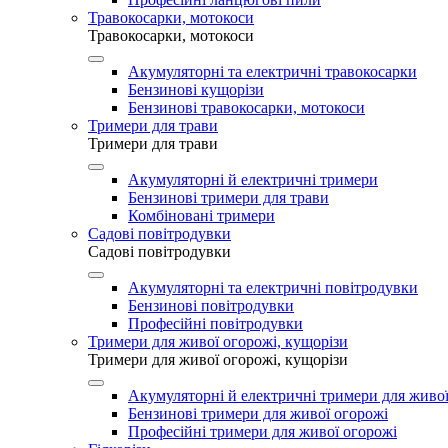
Травокосарки, мотокоси
Травокосарки, мотокоси
Акумуляторні та електричні травокосарки
Бензинові кущорізи
Бензинові травокосарки, мотокоси
Тримери для трави
Тримери для трави
Акумуляторні й електричні тримери
Бензинові тримери для трави
Комбіновані тримери
Садові повітродувки
Садові повітродувки
Акумуляторні та електричні повітродувки
Бензинові повітродувки
Професійні повітродувки
Тримери для живої огорожі, кущорізи
Тримери для живої огорожі, кущорізи
Акумуляторні й електричні тримери для живої
Бензинові тримери для живої огорожі
Професійні тримери для живої огорожі