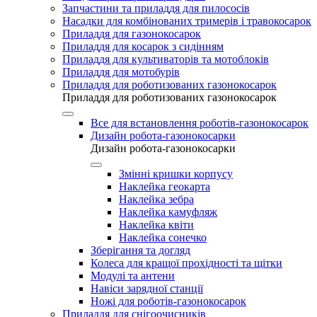
Запчастини та приладдя для пилососів
Насадки для комбінованих тримерів і травокосарок
Приладдя для газонокосарок
Приладдя для косарок з сидінням
Приладдя для культиваторів та мотоблоків
Приладдя для мотобурів
Приладдя для роботизованих газонокосарок
Приладдя для роботизованих газонокосарок
Все для встановлення роботів-газонокосарок
Дизайн робота-газонокосарки
Дизайн робота-газонокосарки
Змінні кришки корпусу
Наклейка геокарта
Наклейка зебра
Наклейка камуфляж
Наклейка квіти
Наклейка сонечко
Зберігання та догляд
Колеса для кращої прохідності та щітки
Модулі та антени
Навіси зарядної станції
Ножі для роботів-газонокосарок
Приладдя для снігоочисників