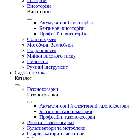
Гілкорізи
Висоторізи
Висоторізи
Акумуляторні висоторізи
Бензинові висоторізи
Професійні висоторізи
Обприскувачі
Мотобури, Землебури
Подрібнювачі
Мийки високого тиску
Пилососи
Ручний інструмент
Садова техніка
Каталог
Газонокосарки
Газонокосарки
Акумуляторні й електричні газонокосарки
Бензинові газонокосарки
Професійні газонокосарки
Роботи газонокосарки
Культиватори та мотоблоки
Скарифікатори та аератори