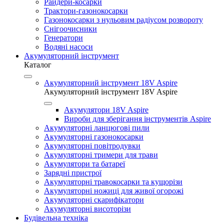
Райдери-косарки
Трактори-газонокосарки
Газонокосарки з нульовим радіусом розвороту
Снігоочисники
Генератори
Водяні насоси
Акумуляторний інструмент
Каталог
Акумуляторний інструмент 18V Aspire
Акумуляторний інструмент 18V Aspire
Акумулятори 18V Aspire
Вироби для зберігання інструментів Aspire
Акумуляторні ланцюгові пили
Акумуляторні газонокосарки
Акумуляторні повітродувки
Акумуляторні тримери для трави
Акумулятори та батареї
Зарядні пристрої
Акумуляторні травокосарки та кущорізи
Акумуляторні ножиці для живої огорожі
Акумуляторні скарифікатори
Акумуляторні висоторізи
Будівельна техніка