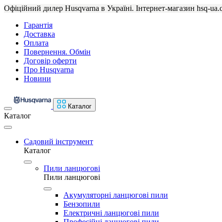
Офіційний дилер Husqvarna в Україні. Інтернет-магазин hsq-ua.
Гарантія
Доставка
Оплата
Повернення. Обмін
Договір оферти
Про Husqvarna
Новини
Каталог
Каталог
Садовий інструмент
Каталог
Пили ланцюгові
Пили ланцюгові
Акумуляторні ланцюгові пили
Бензопили
Електричні ланцюгові пили
Професійні ланцюгові пили