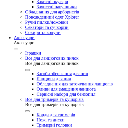
Захисні окуляри
Захистні навушники
Обладнання для арбористів
Повсякденний одяг Xplorer
Ручні пилки/ножовки
Секатори та сучкорізи
Сокири та колуни
Аксесуари
Аксесуари
Іграшки
Все для ланцюгових пилок
Все для ланцюгових пилок
Засоби зберігання для пил
Ланцюги для пил
Обладнання для заточування ланцюгів
Оливи для змащення ланцюга
Сервісні набори для бензопил
Все для тримерів та кущорізів
Все для тримерів та кущорізів
Корди для тримерів
Ножі та диски
Тримерні головки