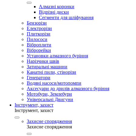
Алмазні коронки
Відрізні диски
Сегменти для шліфування
Бензорізи
Електрорізи
Плиткорізи
Пилососи
Віброплити
Віброрейки
Установки алмазного буріння
Нарізчики швів
Затиральні машини
Канатні пили, стінорізи
Генератори
Водяні насоси/мотопомпи
Аксесуари до дрилів алмазного буріння
Мотобури, Землебури
Універсальні Двигуни
Інструмент, захист
Інструмент, захист
Захисне спорядження
Захисне спорядження