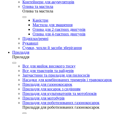
Контейнери для акумуляторів
Олива та мастила
Олива та мастила
Каністри
Мастила для змащення
Олива для 2-тактних двигунів
Олива для 4-тактних двигунів
Підвіски/ремні
Рукавиці
Сумки, чохли й засоби зберігання
Приладдя
Приладдя
Все для мийок високого тиску
Все для тракторів та райдерів
Запчастини та приладдя для пилососів
Насадки для комбінованих тримерів і травокосарок
Приладдя для газонокосарок
Приладдя для косарок з сидінням
Приладдя для культиваторів та мотоблоків
Приладдя для мотобурів
Приладдя для роботизованих газонокосарок
Приладдя для роботизованих газонокосарок