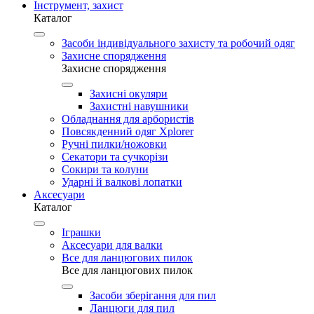
Інструмент, захист
Каталог
Засоби індивідуального захисту та робочий одяг
Захисне спорядження
Захисне спорядження
Захисні окуляри
Захистні навушники
Обладнання для арбористів
Повсякденний одяг Xplorer
Ручні пилки/ножовки
Секатори та сучкорізи
Сокири та колуни
Ударні й валкові лопатки
Аксесуари
Каталог
Іграшки
Аксесуари для валки
Все для ланцюгових пилок
Все для ланцюгових пилок
Засоби зберігання для пил
Ланцюги для пил