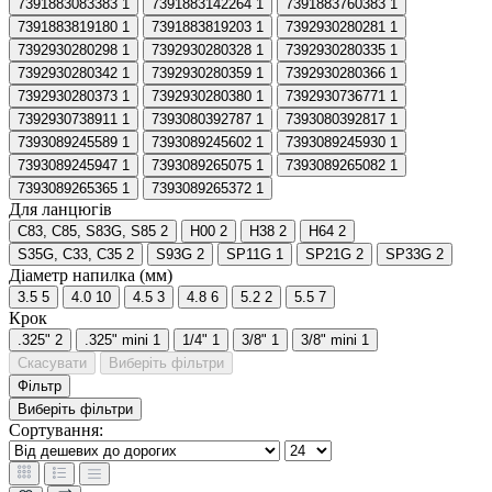
7391883083383
1
7391883142264
1
7391883760383
1
7391883819180
1
7391883819203
1
7392930280281
1
7392930280298
1
7392930280328
1
7392930280335
1
7392930280342
1
7392930280359
1
7392930280366
1
7392930280373
1
7392930280380
1
7392930736771
1
7392930738911
1
7393080392787
1
7393080392817
1
7393089245589
1
7393089245602
1
7393089245930
1
7393089245947
1
7393089265075
1
7393089265082
1
7393089265365
1
7393089265372
1
Для ланцюгів
C83, C85, S83G, S85
2
H00
2
H38
2
H64
2
S35G, C33, C35
2
S93G
2
SP11G
1
SP21G
2
SP33G
2
Діаметр напилка (мм)
3.5
5
4.0
10
4.5
3
4.8
6
5.2
2
5.5
7
Крок
.325"
2
.325" mini
1
1/4"
1
3/8"
1
3/8" mini
1
Скасувати
Виберіть фільтри
Фільтр
Виберіть фільтри
Сортування: