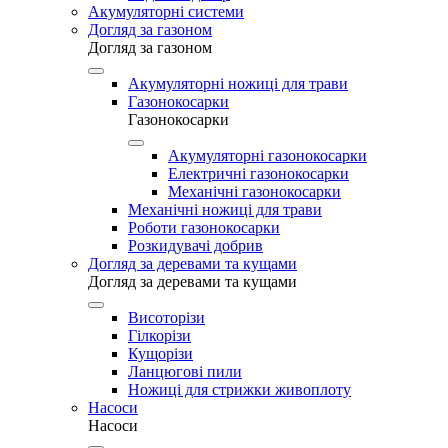
Акумуляторні системи
Догляд за газоном
Догляд за газоном
Акумуляторні ножиці для трави
Газонокосарки
Газонокосарки
Акумуляторні газонокосарки
Електричні газонокосарки
Механічні газонокосарки
Механічні ножиці для трави
Роботи газонокосарки
Розкидувачі добрив
Догляд за деревами та кущами
Догляд за деревами та кущами
Висоторізи
Гілкорізи
Кущорізи
Ланцюгові пили
Ножиці для стрижки живоплоту
Насоси
Насоси