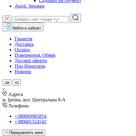
Садовий інструмент
Акції. Знижки
Увійти в кабінет
Гарантія
Доставка
Оплата
Повернення. Обмін
Договір оферти
Про Husqvarna
Новини
ua
ru
Адреса
м. Ірпінь, вул. Центральна 8-А
Телефони
+380669985854
+380681524542
Передзвоніть мені