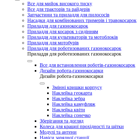
Все для мийок високого тиску
Все для тракторів та райдерів
Запчастини та приладдя для пилососів
Насадки для комбінованих тримерів і травокосарок
Приладдя для газонокосарок
Приладдя для косарок з сидінням
Приладдя для культиваторів та мотоблоків
Приладдя для мотобурів
Приладдя для роботизованих газонокосарок
Приладдя для роботизованих газонокосарок
Все для встановлення роботів-газонокосарок
Дизайн робота-газонокосарки
Дизайн робота-газонокосарки
Змінні кришки корпусу
Наклейка геокарта
Наклейка зебра
Наклейка камуфляж
Наклейка квіти
Наклейка сонечко
Зберігання та догляд
Колеса для кращої прохідності та щітки
Модулі та антени
Навіси зарядної станції