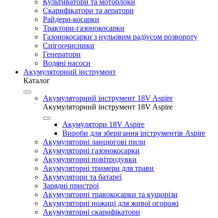
Культиватори та мотоблоки
Скарифікатори та аератори
Райдери-косарки
Трактори-газонокосарки
Газонокосарки з нульовим радіусом розвороту
Снігоочисники
Генератори
Водяні насоси
Акумуляторний інструмент
Каталог
Акумуляторний інструмент 18V Aspire
Акумуляторний інструмент 18V Aspire
Акумулятори 18V Aspire
Вироби для зберігання інструментів Aspire
Акумуляторні ланцюгові пили
Акумуляторні газонокосарки
Акумуляторні повітродувки
Акумуляторні тримери для трави
Акумулятори та батареї
Зарядні пристрої
Акумуляторні травокосарки та кущорізи
Акумуляторні ножиці для живої огорожі
Акумуляторні скарифікатори