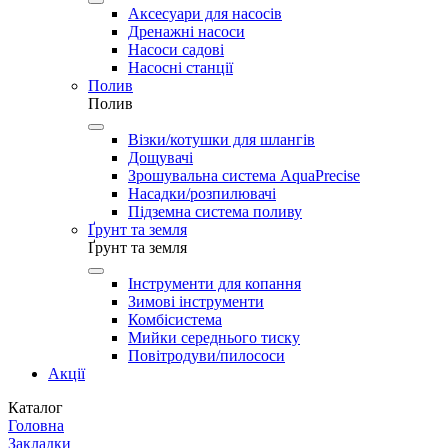
Аксесуари для насосів
Дренажні насоси
Насоси садові
Насосні станції
Полив
Полив
Візки/котушки для шлангів
Дощувачі
Зрошувальна система AquaPrecise
Насадки/розпилювачі
Підземна система поливу
Ґрунт та земля
Ґрунт та земля
Інструменти для копання
Зимові інструменти
Комбісистема
Мийки середнього тиску
Повітродуви/пилососи
Акції
Каталог
Головна
Закладки