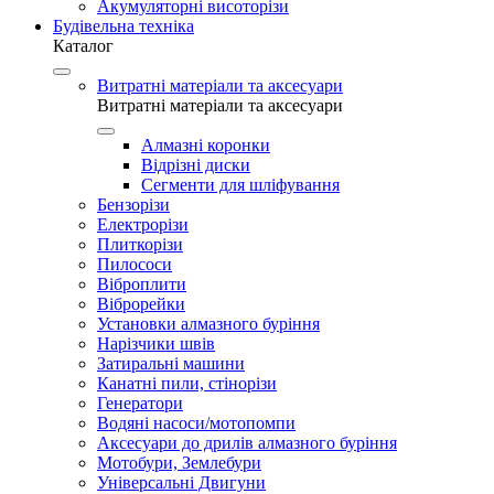
Акумуляторні висоторізи
Будівельна техніка
Каталог
Витратні матеріали та аксесуари
Витратні матеріали та аксесуари
Алмазні коронки
Відрізні диски
Сегменти для шліфування
Бензорізи
Електрорізи
Плиткорізи
Пилососи
Віброплити
Віброрейки
Установки алмазного буріння
Нарізчики швів
Затиральні машини
Канатні пили, стінорізи
Генератори
Водяні насоси/мотопомпи
Аксесуари до дрилів алмазного буріння
Мотобури, Землебури
Універсальні Двигуни