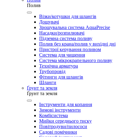
Полив
Візки/котушки для шлангів
Дощувачі
Зрошувальна система AquaPrecise
Насадки/розпилювачі
Підземна система поливу
Полив без крана/полив у вихідні дні
Пристрої керування поливом
Система для чищення
Система мікрокрапельного поливу
Технічна арматура
Трубопровід
Фітинги для шлангів
Шланги
Ґрунт та земля
Ґрунт та земля
Інструменти для копання
Зимові інструменти
Комбісистема
Мийки середнього тиску
Повітродуви/пилососи
Садові помічники