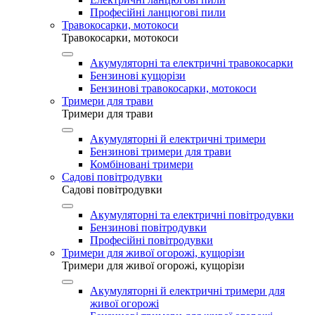
Професійні ланцюгові пили
Травокосарки, мотокоси
Травокосарки, мотокоси
Акумуляторні та електричні травокосарки
Бензинові кущорізи
Бензинові травокосарки, мотокоси
Тримери для трави
Тримери для трави
Акумуляторні й електричні тримери
Бензинові тримери для трави
Комбіновані тримери
Садові повітродувки
Садові повітродувки
Акумуляторні та електричні повітродувки
Бензинові повітродувки
Професійні повітродувки
Тримери для живої огорожі, кущорізи
Тримери для живої огорожі, кущорізи
Акумуляторні й електричні тримери для
живої огорожі