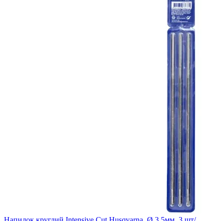
Напилок круглий Intensive Cut Husqvarna, Ø 3,5мм, 3 шт/