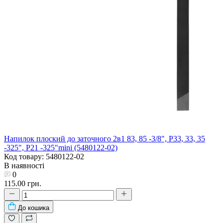
Напилок плоский до заточного 2в1 83, 85 -3/8", P33, 33, 35
-325", P21 -325"mini (5480122-02)
Код товару: 5480122-02
В наявності
0
115.00 грн.
До кошика