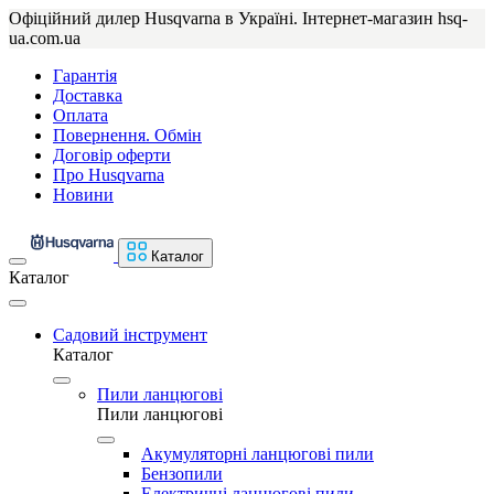
Офіційний дилер Husqvarna в Україні. Інтернет-магазин hsq-
ua.com.ua
Гарантія
Доставка
Оплата
Повернення. Обмін
Договір оферти
Про Husqvarna
Новини
Каталог
Каталог
Садовий інструмент
Каталог
Пили ланцюгові
Пили ланцюгові
Акумуляторні ланцюгові пили
Бензопили
Електричні ланцюгові пили