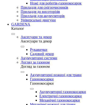
Ножі для роботів-газонокосарок
Приладдя для снігоочисників
Приладдя до висоторізів
Прилладя для акумуляторів
Універсальні двигуни
GARDENA
Каталог
Аксесуари та декор
Аксесуари та декор
Рукавички
Садовий декор
Акумуляторні системи
Догляд за газоном
Догляд за газоном
Акумуляторні ножиці для трави
Газонокосарки
Газонокосарки
Акумуляторні газонокосарки
Електричні газонокосарки
Механічні газонокосарки
Механічні ножиці для трави