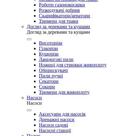
Роботи газонокосарки
Розкидувачі добрив
Скарифікатори/аератори
Тримери для трави
Догляд за деревами та кущами
Догляд за деревами та кущами
Висоторізи
Гілкорізи
Кущорізи
Ланцюгові пили
Ножиці для стрижки живоплоту
Обприскувачі
Пили ручні
Секатори
Сокири
Тримери для живоплоту
Насоси
Насоси
Аксесуари для насосів
Дренажні насоси
Насоси садові
Насосні станції
Полив