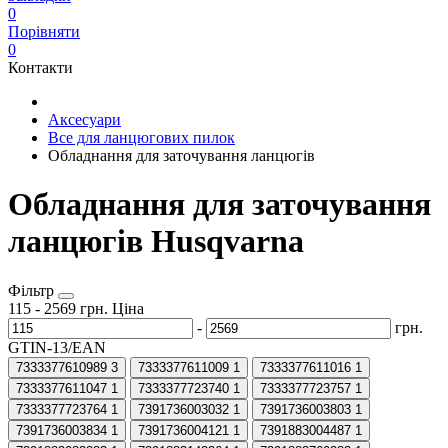
0
Порівняти
0
Контакти
Аксесуари
Все для ланцюгових пилок
Обладнання для заточування ланцюгів
Обладнання для заточування
ланцюгів Husqvarna
Фільтр
115
-
2569
грн.
Ціна
-
грн.
GTIN-13/EAN
7333377610989
3
7333377611009
1
7333377611016
1
7333377611047
1
7333377723740
1
7333377723757
1
7333377723764
1
7391736003032
1
7391736003803
1
7391736003834
1
7391736004121
1
7391883004487
1