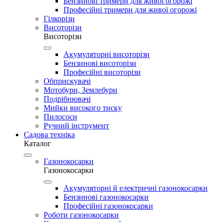
Бензинові тримери для живої огорожі
Професійні тримери для живої огорожі
Гілкорізи
Висоторізи
Висоторізи
Акумуляторні висоторізи
Бензинові висоторізи
Професійні висоторізи
Обприскувачі
Мотобури, Землебури
Подрібнювачі
Мийки високого тиску
Пилососи
Ручний інструмент
Садова техніка
Каталог
Газонокосарки
Газонокосарки
Акумуляторні й електричні газонокосарки
Бензинові газонокосарки
Професійні газонокосарки
Роботи газонокосарки