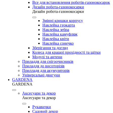
Все для встановлення роботів-газонокосарок
Дизайн робота-газонокосарки
Дизайн робота-газонокосарки
Змінні кришки корпусу
Наклейка геокарта
Наклейка зебра
Наклейка камуфляж
Наклейка квіти
Наклейка сонечко
Зберігання та догляд
Колеса для кращої прохідності та щітки
Модулі та антени
Приладдя для снігоочисників
Приладдя до висоторізів
Прилладя для акумуляторів
Універсальні двигуни
GARDENA
GARDENA
Аксесуари та декор
Аксесуари та декор
Рукавички
Садовий декор