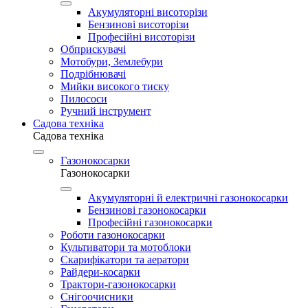
Акумуляторні висоторізи
Бензинові висоторізи
Професійні висоторізи
Обприскувачі
Мотобури, Землебури
Подрібнювачі
Мийки високого тиску
Пилососи
Ручний інструмент
Садова техніка
Садова техніка
Газонокосарки
Газонокосарки
Акумуляторні й електричні газонокосарки
Бензинові газонокосарки
Професійні газонокосарки
Роботи газонокосарки
Культиватори та мотоблоки
Скарифікатори та аератори
Райдери-косарки
Трактори-газонокосарки
Снігоочисники