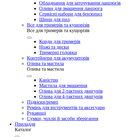
Обладнання для заточування ланцюгів
Оливи для змащення ланцюга
Сервісні набори для бензопил
Шини для пил
Все для тримерів та кущорізів
Все для тримерів та кущорізів
Корди для тримерів
Ножі та диски
Тримерні головки
Контейнери для акумуляторів
Олива та мастила
Олива та мастила
Каністри
Мастила для змащення
Олива для 2-тактних двигунів
Олива для 4-тактних двигунів
Підвіски/ремні
Ремінь для інструментів та аксесуари
Рукавиці
Сумки, чохли й засоби зберігання
Приладдя
Каталог