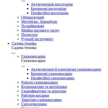
Акумуляторні висоторізи
Бензинові висоторізи
Професійні висоторізи
Обприскувачі
Мотобури, Землебури
Подрібнювачі
Мийки високого тиску
Пилососи
Ручний інструмент
Садова техніка
Садова техніка
Газонокосарки
Газонокосарки
Акумуляторні й електричні газонокосарки
Бензинові газонокосарки
Професійні газонокосарки
Роботи газонокосарки
Культиватори та мотоблоки
Скарифікатори та аератори
Райдери-косарки
Трактори-газонокосарки
Снігоочисники