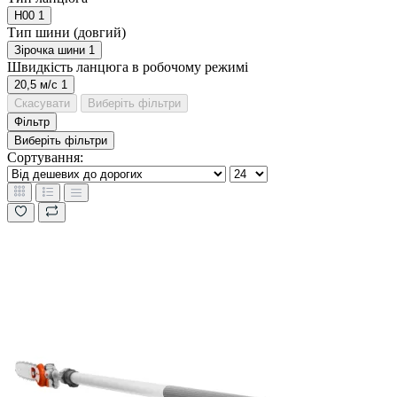
H00
1
Тип шини (довгий)
Зірочка шини
1
Швидкість ланцюга в робочому режимі
20,5 м/с
1
Скасувати
Виберіть фільтри
Фільтр
Виберіть фільтри
Сортування: