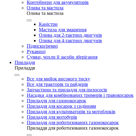
Контейнери для акумуляторів
Олива та мастила
Олива та мастила
Каністри
Мастила для змащення
Олива для 2-тактних двигунів
Олива для 4-тактних двигунів
Підвіски/ремні
Рукавиці
Сумки, чохли й засоби зберігання
Приладдя
Приладдя
Все для мийок високого тиску
Все для тракторів та райдерів
Запчастини та приладдя для пилососів
Насадки для комбінованих тримерів і травокосарок
Приладдя для газонокосарок
Приладдя для косарок з сидінням
Приладдя для культиваторів та мотоблоків
Приладдя для мотобурів
Приладдя для роботизованих газонокосарок
Приладдя для роботизованих газонокосарок