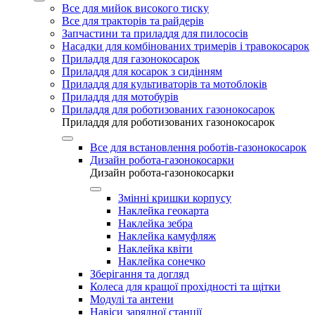
Все для мийок високого тиску
Все для тракторів та райдерів
Запчастини та приладдя для пилососів
Насадки для комбінованих тримерів і травокосарок
Приладдя для газонокосарок
Приладдя для косарок з сидінням
Приладдя для культиваторів та мотоблоків
Приладдя для мотобурів
Приладдя для роботизованих газонокосарок
Приладдя для роботизованих газонокосарок
Все для встановлення роботів-газонокосарок
Дизайн робота-газонокосарки
Дизайн робота-газонокосарки
Змінні кришки корпусу
Наклейка геокарта
Наклейка зебра
Наклейка камуфляж
Наклейка квіти
Наклейка сонечко
Зберігання та догляд
Колеса для кращої прохідності та щітки
Модулі та антени
Навіси зарядної станції