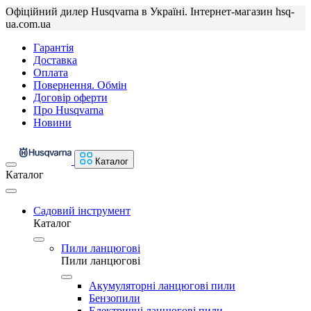
Офіційний дилер Husqvarna в Україні. Інтернет-магазин hsq-
ua.com.ua
Гарантія
Доставка
Оплата
Повернення. Обмін
Договір оферти
Про Husqvarna
Новини
Каталог
Каталог
Садовий інструмент
Каталог
Пили ланцюгові
Пили ланцюгові
Акумуляторні ланцюгові пили
Бензопили
Електричні ланцюгові пили