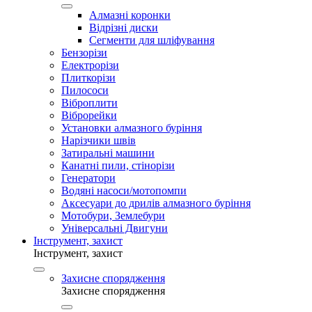
Алмазні коронки
Відрізні диски
Сегменти для шліфування
Бензорізи
Електрорізи
Плиткорізи
Пилососи
Віброплити
Віброрейки
Установки алмазного буріння
Нарізчики швів
Затиральні машини
Канатні пили, стінорізи
Генератори
Водяні насоси/мотопомпи
Аксесуари до дрилів алмазного буріння
Мотобури, Землебури
Універсальні Двигуни
Інструмент, захист
Інструмент, захист
Захисне спорядження
Захисне спорядження