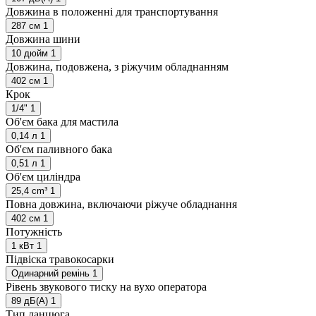
Довжина в положенні для транспортування
287 см
1
Довжина шини
10 дюйм
1
Довжина, подовжена, з ріжучим обладнанням
402 см
1
Крок
1/4"
1
Об'єм бака для мастила
0,14 л
1
Об'єм паливного бака
0,51 л
1
Об'єм циліндра
25,4 cm³
1
Повна довжина, включаючи ріжуче обладнання
402 см
1
Потужність
1 кВт
1
Підвіска травокосарки
Одинарний ремінь
1
Рівень звукового тиску на вухо оператора
89 дБ(А)
1
Тип ланцюга