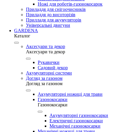
Ножі для роботів-газонокосарок
Приладдя для снігоочисників
Приладдя до висоторізів
Прилладя для акумуляторів
Універсальні двигуни
GARDENA
Каталог
Аксесуари та декор
Аксесуари та декор
Рукавички
Садовий декор
Акумуляторні системи
Догляд за газоном
Догляд за газоном
Акумуляторні ножиці для трави
Газонокосарки
Газонокосарки
Акумуляторні газонокосарки
Електричні газонокосарки
Механічні газонокосарки
Механічні ножиці для трави