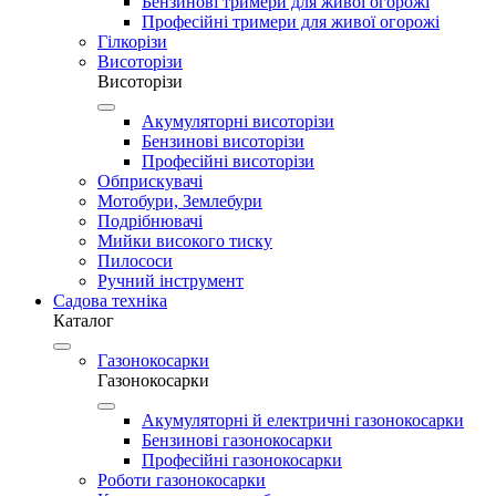
Бензинові тримери для живої огорожі
Професійні тримери для живої огорожі
Гілкорізи
Висоторізи
Висоторізи
Акумуляторні висоторізи
Бензинові висоторізи
Професійні висоторізи
Обприскувачі
Мотобури, Землебури
Подрібнювачі
Мийки високого тиску
Пилососи
Ручний інструмент
Садова техніка
Каталог
Газонокосарки
Газонокосарки
Акумуляторні й електричні газонокосарки
Бензинові газонокосарки
Професійні газонокосарки
Роботи газонокосарки