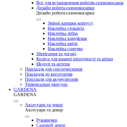
Все для встановлення роботів-газонокосарок
Дизайн робота-газонокосарки
Дизайн робота-газонокосарки
Змінні кришки корпусу
Наклейка геокарта
Наклейка зебра
Наклейка камуфляж
Наклейка квіти
Наклейка сонечко
Зберігання та догляд
Колеса для кращої прохідності та щітки
Модулі та антени
Приладдя для снігоочисників
Приладдя до висоторізів
Прилладя для акумуляторів
Універсальні двигуни
GARDENA
GARDENA
Аксесуари та декор
Аксесуари та декор
Рукавички
Садовий декор