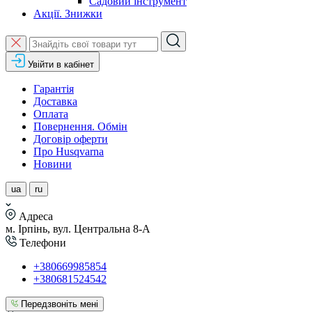
Садовий інструмент
Акції. Знижки
Увійти в кабінет
Гарантія
Доставка
Оплата
Повернення. Обмін
Договір оферти
Про Husqvarna
Новини
ua
ru
Адреса
м. Ірпінь, вул. Центральна 8-А
Телефони
+380669985854
+380681524542
Передзвоніть мені