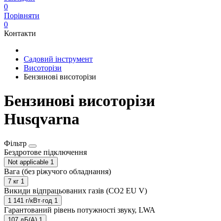
0
Порівняти
0
Контакти
Садовий інструмент
Висоторізи
Бензинові висоторізи
Бензинові висоторізи
Husqvarna
Фільтр
Бездротове підключення
Not applicable
1
Вага (без ріжучого обладнання)
7 кг
1
Викиди відпрацьованих газів (CO2 EU V)
1 141 г/кВт·год
1
Гарантований рівень потужності звуку, LWA
107 дБ(А)
1