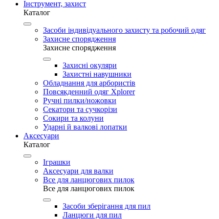
Інструмент, захист
Каталог
Засоби індивідуального захисту та робочий одяг
Захисне спорядження
Захисне спорядження
Захисні окуляри
Захистні навушники
Обладнання для арбористів
Повсякденний одяг Xplorer
Ручні пилки/ножовки
Секатори та сучкорізи
Сокири та колуни
Ударні й валкові лопатки
Аксесуари
Каталог
Іграшки
Аксесуари для валки
Все для ланцюгових пилок
Все для ланцюгових пилок
Засоби зберігання для пил
Ланцюги для пил