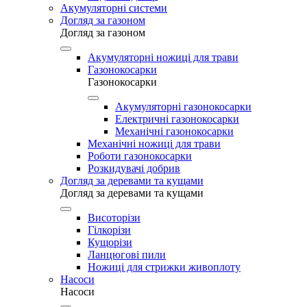
Акумуляторні системи
Догляд за газоном
Догляд за газоном
Акумуляторні ножиці для трави
Газонокосарки
Газонокосарки
Акумуляторні газонокосарки
Електричні газонокосарки
Механічні газонокосарки
Механічні ножиці для трави
Роботи газонокосарки
Розкидувачі добрив
Догляд за деревами та кущами
Догляд за деревами та кущами
Висоторізи
Гілкорізи
Кущорізи
Ланцюгові пили
Ножиці для стрижки живоплоту
Насоси
Насоси