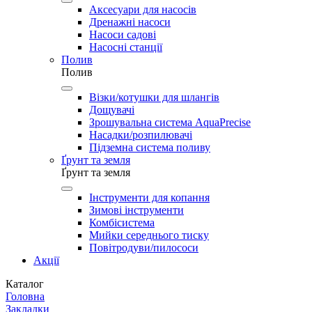
Аксесуари для насосів
Дренажні насоси
Насоси садові
Насосні станції
Полив
Полив
Візки/котушки для шлангів
Дощувачі
Зрошувальна система AquaPrecise
Насадки/розпилювачі
Підземна система поливу
Ґрунт та земля
Ґрунт та земля
Інструменти для копання
Зимові інструменти
Комбісистема
Мийки середнього тиску
Повітродуви/пилососи
Акції
Каталог
Головна
Закладки