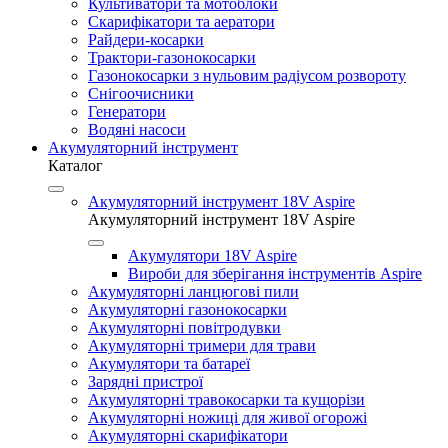
Культиватори та мотоблоки
Скарифікатори та аератори
Райдери-косарки
Трактори-газонокосарки
Газонокосарки з нульовим радіусом розвороту
Снігоочисники
Генератори
Водяні насоси
Акумуляторний інструмент
Каталог
Акумуляторний інструмент 18V Aspire
Акумуляторний інструмент 18V Aspire
Акумулятори 18V Aspire
Вироби для зберігання інструментів Aspire
Акумуляторні ланцюгові пили
Акумуляторні газонокосарки
Акумуляторні повітродувки
Акумуляторні тримери для трави
Акумулятори та батареї
Зарядні пристрої
Акумуляторні травокосарки та кущорізи
Акумуляторні ножиці для живої огорожі
Акумуляторні скарифікатори