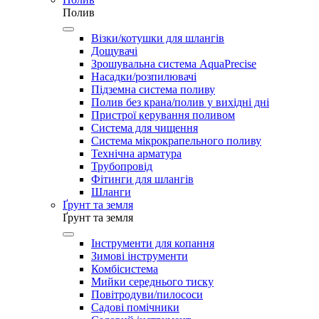
Полив
Візки/котушки для шлангів
Дощувачі
Зрошувальна система AquaPrecise
Насадки/розпилювачі
Підземна система поливу
Полив без крана/полив у вихідні дні
Пристрої керування поливом
Система для чищення
Система мікрокрапельного поливу
Технічна арматура
Трубопровід
Фітинги для шлангів
Шланги
Ґрунт та земля
Ґрунт та земля
Інструменти для копання
Зимові інструменти
Комбісистема
Мийки середнього тиску
Повітродуви/пилососи
Садові помічники