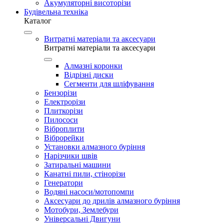
Акумуляторні висоторізи
Будівельна техніка
Каталог
Витратні матеріали та аксесуари
Витратні матеріали та аксесуари
Алмазні коронки
Відрізні диски
Сегменти для шліфування
Бензорізи
Електрорізи
Плиткорізи
Пилососи
Віброплити
Віброрейки
Установки алмазного буріння
Нарізчики швів
Затиральні машини
Канатні пили, стінорізи
Генератори
Водяні насоси/мотопомпи
Аксесуари до дрилів алмазного буріння
Мотобури, Землебури
Універсальні Двигуни