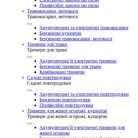
Професійні ланцюгові пили
Травокосарки, мотокоси
Травокосарки, мотокоси
Акумуляторні та електричні травокосарки
Бензинові кущорізи
Бензинові травокосарки, мотокоси
Тримери для трави
Тримери для трави
Акумуляторні й електричні тримери
Бензинові тримери для трави
Комбіновані тримери
Садові повітродувки
Садові повітродувки
Акумуляторні та електричні повітродувки
Бензинові повітродувки
Професійні повітродувки
Тримери для живої огорожі, кущорізи
Тримери для живої огорожі, кущорізи
Акумуляторні й електричні тримери для
живої огорожі