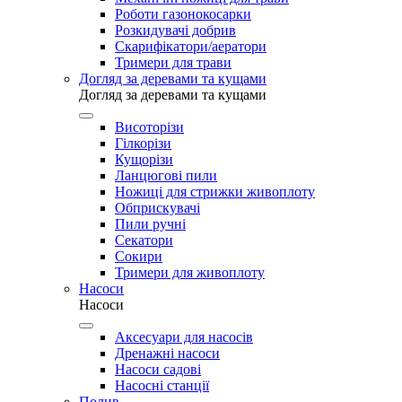
Роботи газонокосарки
Розкидувачі добрив
Скарифікатори/аератори
Тримери для трави
Догляд за деревами та кущами
Догляд за деревами та кущами
Висоторізи
Гілкорізи
Кущорізи
Ланцюгові пили
Ножиці для стрижки живоплоту
Обприскувачі
Пили ручні
Секатори
Сокири
Тримери для живоплоту
Насоси
Насоси
Аксесуари для насосів
Дренажні насоси
Насоси садові
Насосні станції
Полив