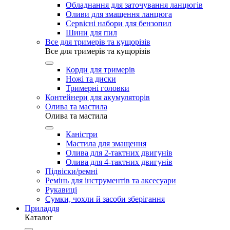
Обладнання для заточування ланцюгів
Оливи для змащення ланцюга
Сервісні набори для бензопил
Шини для пил
Все для тримерів та кущорізів
Все для тримерів та кущорізів
Корди для тримерів
Ножі та диски
Тримерні головки
Контейнери для акумуляторів
Олива та мастила
Олива та мастила
Каністри
Мастила для змащення
Олива для 2-тактних двигунів
Олива для 4-тактних двигунів
Підвіски/ремні
Ремінь для інструментів та аксесуари
Рукавиці
Сумки, чохли й засоби зберігання
Приладдя
Каталог