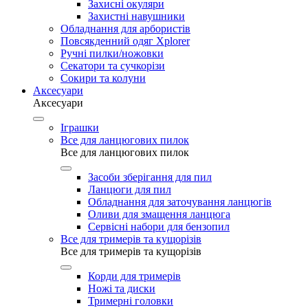
Захисні окуляри
Захистні навушники
Обладнання для арбористів
Повсякденний одяг Xplorer
Ручні пилки/ножовки
Секатори та сучкорізи
Сокири та колуни
Аксесуари
Аксесуари
Іграшки
Все для ланцюгових пилок
Все для ланцюгових пилок
Засоби зберігання для пил
Ланцюги для пил
Обладнання для заточування ланцюгів
Оливи для змащення ланцюга
Сервісні набори для бензопил
Все для тримерів та кущорізів
Все для тримерів та кущорізів
Корди для тримерів
Ножі та диски
Тримерні головки