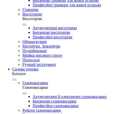
Бензинові тримери для живої огорожі
Професійні тримери для живої огорожі
Гілкорізи
Висоторізи
Висоторізи
Акумуляторні висоторізи
Бензинові висоторізи
Професійні висоторізи
Обприскувачі
Мотобури, Землебури
Подрібнювачі
Мийки високого тиску
Пилососи
Ручний інструмент
Садова техніка
Каталог
Газонокосарки
Газонокосарки
Акумуляторні й електричні газонокосарки
Бензинові газонокосарки
Професійні газонокосарки
Роботи газонокосарки