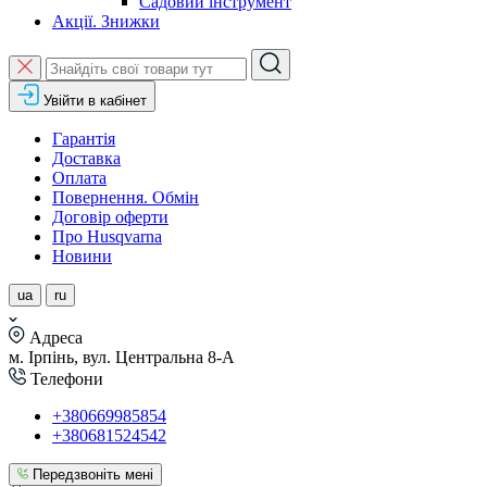
Садовий інструмент
Акції. Знижки
Увійти в кабінет
Гарантія
Доставка
Оплата
Повернення. Обмін
Договір оферти
Про Husqvarna
Новини
ua
ru
Адреса
м. Ірпінь, вул. Центральна 8-А
Телефони
+380669985854
+380681524542
Передзвоніть мені