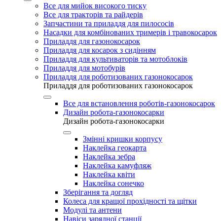
Все для мийок високого тиску
Все для тракторів та райдерів
Запчастини та приладдя для пилососів
Насадки для комбінованих тримерів і травокосарок
Приладдя для газонокосарок
Приладдя для косарок з сидінням
Приладдя для культиваторів та мотоблоків
Приладдя для мотобурів
Приладдя для роботизованих газонокосарок
Приладдя для роботизованих газонокосарок
Все для встановлення роботів-газонокосарок
Дизайн робота-газонокосарки
Дизайн робота-газонокосарки
Змінні кришки корпусу
Наклейка геокарта
Наклейка зебра
Наклейка камуфляж
Наклейка квіти
Наклейка сонечко
Зберігання та догляд
Колеса для кращої прохідності та щітки
Модулі та антени
Навіси зарядної станції