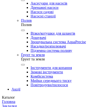
Аксесуари для насосів
Дренажні насоси
Насоси садові
Насосні станції
Полив
Полив
Візки/котушки для шлангів
Дощувачі
Зрошувальна система AquaPrecise
Насадки/розпилювачі
Підземна система поливу
Ґрунт та земля
Ґрунт та земля
Інструменти для копання
Зимові інструменти
Комбісистема
Мийки середнього тиску
Повітродуви/пилососи
Акції
Каталог
Головна
Закладки