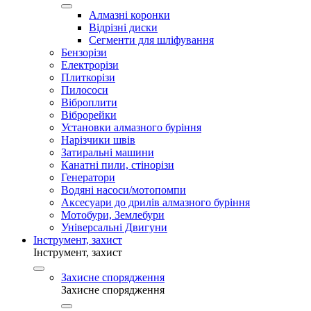
Алмазні коронки
Відрізні диски
Сегменти для шліфування
Бензорізи
Електрорізи
Плиткорізи
Пилососи
Віброплити
Віброрейки
Установки алмазного буріння
Нарізчики швів
Затиральні машини
Канатні пили, стінорізи
Генератори
Водяні насоси/мотопомпи
Аксесуари до дрилів алмазного буріння
Мотобури, Землебури
Універсальні Двигуни
Інструмент, захист
Інструмент, захист
Захисне спорядження
Захисне спорядження