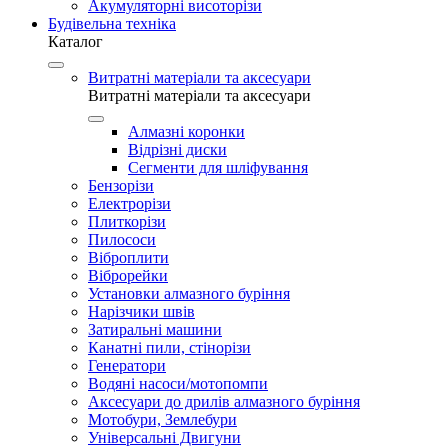
Акумуляторні висоторізи
Будівельна техніка
Каталог
Витратні матеріали та аксесуари
Витратні матеріали та аксесуари
Алмазні коронки
Відрізні диски
Сегменти для шліфування
Бензорізи
Електрорізи
Плиткорізи
Пилососи
Віброплити
Віброрейки
Установки алмазного буріння
Нарізчики швів
Затиральні машини
Канатні пили, стінорізи
Генератори
Водяні насоси/мотопомпи
Аксесуари до дрилів алмазного буріння
Мотобури, Землебури
Універсальні Двигуни