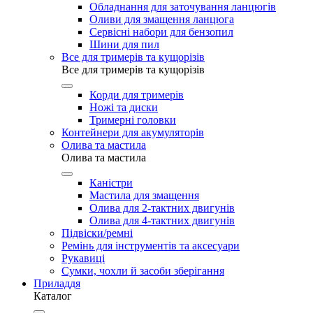
Обладнання для заточування ланцюгів
Оливи для змащення ланцюга
Сервісні набори для бензопил
Шини для пил
Все для тримерів та кущорізів
Все для тримерів та кущорізів
Корди для тримерів
Ножі та диски
Тримерні головки
Контейнери для акумуляторів
Олива та мастила
Олива та мастила
Каністри
Мастила для змащення
Олива для 2-тактних двигунів
Олива для 4-тактних двигунів
Підвіски/ремні
Ремінь для інструментів та аксесуари
Рукавиці
Сумки, чохли й засоби зберігання
Приладдя
Каталог