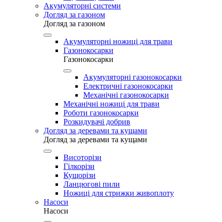
Акумуляторні системи
Догляд за газоном
Догляд за газоном
Акумуляторні ножиці для трави
Газонокосарки
Газонокосарки
Акумуляторні газонокосарки
Електричні газонокосарки
Механічні газонокосарки
Механічні ножиці для трави
Роботи газонокосарки
Розкидувачі добрив
Догляд за деревами та кущами
Догляд за деревами та кущами
Висоторізи
Гілкорізи
Кущорізи
Ланцюгові пили
Ножиці для стрижки живоплоту
Насоси
Насоси