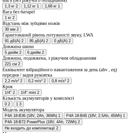
Вага (без ріжучого обладнання)
1,3 кг
2
1,12 кг
1
1,68 кг
1
Вага без батареї
1 кг
2
Відстань між зубцями ножів
30 мм
2
Гарантований рівень потужності звуку, LWA
91 дБ(А)
2
95 дБ(А)
2
0 дБ(А)
2
Довжина шини
5 дюйм
2
6 дюйм
2
Довжина, подовжена, з ріжучим обладнанням
221 см
2
Еквівалент вібраційного навантаження за день (ahv , eq)
передня / задня рукоятка
2,2 m/s²
2
0,2 m/s²
2
0,8 m/s²
2
Крок
1/4"
2
1/4" mini
2
Кількість акумуляторів у комплекті
0
2
1
3
Модель акумулятора
P4A 18-B36 (18V, 2Ah, 36Wh)
1
P4A 18-B45 (18V, 2.5Ah, 45Wh)
1
P4A 18-B72 PowerPlus (18V, 4Ah, 72Wh)
2
Не входить до комплектації
2