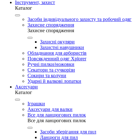
Інструмент, захист
Каталог
Засоби індивідуального захисту та робочий одяг
Захисне спорядження
Захисне спорядження
Захисні окуляри
Захистні навушники
Обладнання для арбористів
Повсякденний одяг Xplorer
Ручні пилки/ножовки
Секатори та сучкорізи
Сокири та колуни
Ударні й валкові лопатки
Аксесуари
Каталог
Іграшки
Аксесуари для валки
Все для ланцюгових пилок
Все для ланцюгових пилок
Засоби зберігання для пил
Ланцюги для пил