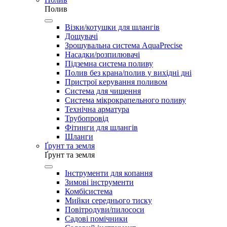
Полив
Візки/котушки для шлангів
Дощувачі
Зрошувальна система AquaPrecise
Насадки/розпилювачі
Підземна система поливу
Полив без крана/полив у вихідні дні
Пристрої керування поливом
Система для чищення
Система мікрокрапельного поливу
Технічна арматура
Трубопровід
Фітинги для шлангів
Шланги
Ґрунт та земля
Ґрунт та земля
Інструменти для копання
Зимові інструменти
Комбісистема
Мийки середнього тиску
Повітродуви/пилососи
Садові помічники