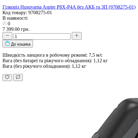
Гілкоріз Husqvarna Aspire P8X-P4A без АКБ та ЗП (9708275-01)
Код товару: 9708275-01
В наявності
0
7 399.00 грн.
До кошика
Швидкість ланцюга в робочому режимі: 7,5 м/с
Вага (без батареї та ріжучого обладнання): 1,12 кг
Вага (без ріжучого обладнання): 1,12 кг