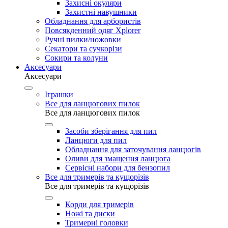
Захисні окуляри
Захистні навушники
Обладнання для арбористів
Повсякденний одяг Xplorer
Ручні пилки/ножовки
Секатори та сучкорізи
Сокири та колуни
Аксесуари
Аксесуари
Іграшки
Все для ланцюгових пилок
Все для ланцюгових пилок
Засоби зберігання для пил
Ланцюги для пил
Обладнання для заточування ланцюгів
Оливи для змащення ланцюга
Сервісні набори для бензопил
Все для тримерів та кущорізів
Все для тримерів та кущорізів
Корди для тримерів
Ножі та диски
Тримерні головки