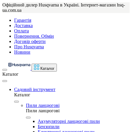
Офіційний дилер Husqvarna в Україні. Інтернет-магазин hsq-
ua.com.ua
Гарантія
Доставка
Оплата
Повернення. Обмін
Договір оферти
Про Husqvarna
Новини
Каталог
Каталог
Садовий інструмент
Каталог
Пили ланцюгові
Пили ланцюгові
Акумуляторні ланцюгові пили
Бензопили
Електричні ланцюгові пили