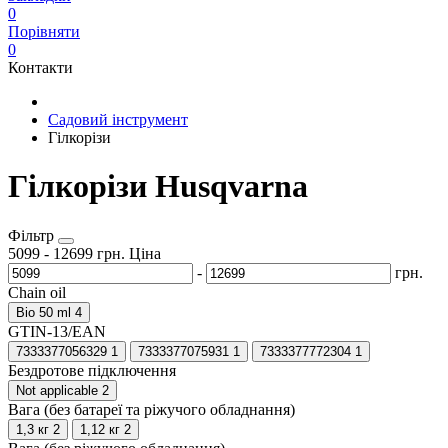
0
Порівняти
0
Контакти
Садовий інструмент
Гілкорізи
Гілкорізи Husqvarna
Фільтр
5099
-
12699
грн.
Ціна
-
грн.
Chain oil
Bio 50 ml
4
GTIN-13/EAN
7333377056329
1
7333377075931
1
7333377772304
1
Бездротове підключення
Not applicable
2
Вага (без батареї та ріжучого обладнання)
1,3 кг
2
1,12 кг
2