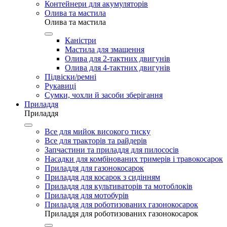
Контейнери для акумуляторів
Олива та мастила
Олива та мастила
Каністри
Мастила для змащення
Олива для 2-тактних двигунів
Олива для 4-тактних двигунів
Підвіски/ремні
Рукавиці
Сумки, чохли й засоби зберігання
Приладдя
Приладдя
Все для мийок високого тиску
Все для тракторів та райдерів
Запчастини та приладдя для пилососів
Насадки для комбінованих тримерів і травокосарок
Приладдя для газонокосарок
Приладдя для косарок з сидінням
Приладдя для культиваторів та мотоблоків
Приладдя для мотобурів
Приладдя для роботизованих газонокосарок
Приладдя для роботизованих газонокосарок