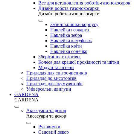
Все для встановлення роботів-газонокосарок
Дизайн робота-газонокосарки
Дизайн робота-газонокосарки
Змінні кришки корпусу
Наклейка геокарта
Наклейка зебра
Наклейка камуфляж
Наклейка квіти
Наклейка сонечко
Зберігання та догляд
Колеса для кращої прохідності та щітки
Модулі та антени
Приладдя для снігоочисників
Приладдя до висоторізів
Прилладя для акумуляторів
Універсальні двигуни
GARDENA
GARDENA
Аксесуари та декор
Аксесуари та декор
Рукавички
Садовий декор