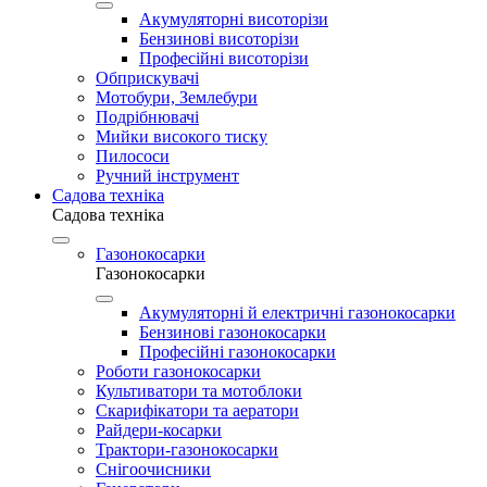
Акумуляторні висоторізи
Бензинові висоторізи
Професійні висоторізи
Обприскувачі
Мотобури, Землебури
Подрібнювачі
Мийки високого тиску
Пилососи
Ручний інструмент
Садова техніка
Садова техніка
Газонокосарки
Газонокосарки
Акумуляторні й електричні газонокосарки
Бензинові газонокосарки
Професійні газонокосарки
Роботи газонокосарки
Культиватори та мотоблоки
Скарифікатори та аератори
Райдери-косарки
Трактори-газонокосарки
Снігоочисники