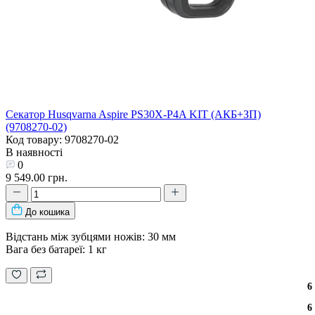
Секатор Husqvarna Aspire PS30X-P4A KIT (АКБ+ЗП)
(9708270-02)
Код товару: 9708270-02
В наявності
0
9 549.00 грн.
До кошика
Відстань між зубцями ножів: 30 мм
Вага без батареї: 1 кг
6
6
6
6
6
6
6
6
6
6