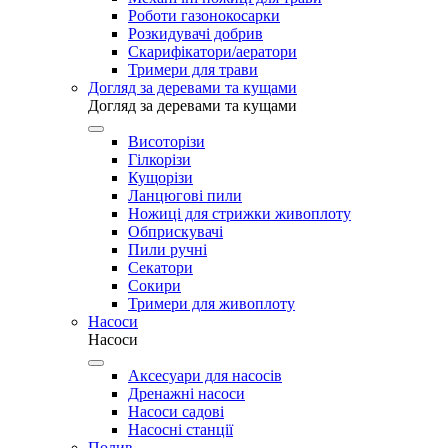
Роботи газонокосарки
Розкидувачі добрив
Скарифікатори/аератори
Тримери для трави
Догляд за деревами та кущами
Догляд за деревами та кущами
Висоторізи
Гілкорізи
Кущорізи
Ланцюгові пили
Ножиці для стрижки живоплоту
Обприскувачі
Пили ручні
Секатори
Сокири
Тримери для живоплоту
Насоси
Насоси
Аксесуари для насосів
Дренажні насоси
Насоси садові
Насосні станції
Полив