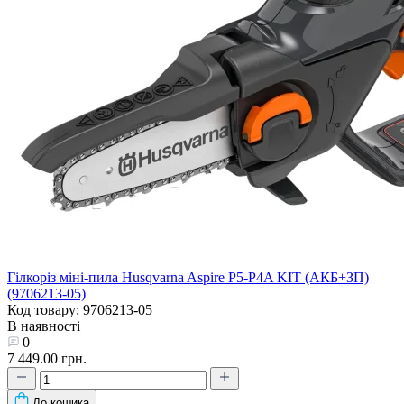
Гілкоріз міні-пила Husqvarna Aspire P5-P4A KIT (АКБ+ЗП)
(9706213-05)
Код товару: 9706213-05
В наявності
0
7 449.00 грн.
До кошика