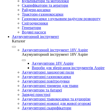
Культиватори та мотоблоки
Скарифікатори та аератори
Райдери-косарки
Трактори-газонокосарки
Газонокосарки з нульовим радіусом розвороту
Снігоочисники
Генератори
Водяні насоси
Акумуляторний інструмент
Каталог
Акумуляторний інструмент 18V Aspire
Акумуляторний інструмент 18V Aspire
Акумулятори 18V Aspire
Вироби для зберігання інструментів Aspire
Акумуляторні ланцюгові пили
Акумуляторні газонокосарки
Акумуляторні повітродувки
Акумуляторні тримери для трави
Акумулятори та батареї
Зарядні пристрої
Акумуляторні травокосарки та кущорізи
Акумуляторні ножиці для живої огорожі
Акумуляторні скарифікатори