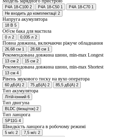
Модель зарядного пристрою
P4A 18-C100
2
P4A 18-C50
1
P4A 18-C70
1
Не входить до комплектації
2
Напруга акумулятора
18 B
5
Об'єм бака для мастила
0 л
2
0,035 л
2
Повна довжина, включаючи ріжуче обладнання
26,68 см
1
28,68 см
1
Рекомендована довжина шини, min-max Longest
13 см
2
15 см
2
Рекомендована довжина шини, min-max Shortest
13 см
4
Рівень звукового тиску на вухо оператора
60 дБ(А)
2
75 дБ(А)
2
85,5 дБ(А)
2
Тип акумулятора
Літій-іонний
6
Тип двигуна
BLDC (безщіток)
2
Тип ланцюга
SP11G
4
Швидкість ланцюга в робочому режимі
5 м/с
2
7,5 м/с
2