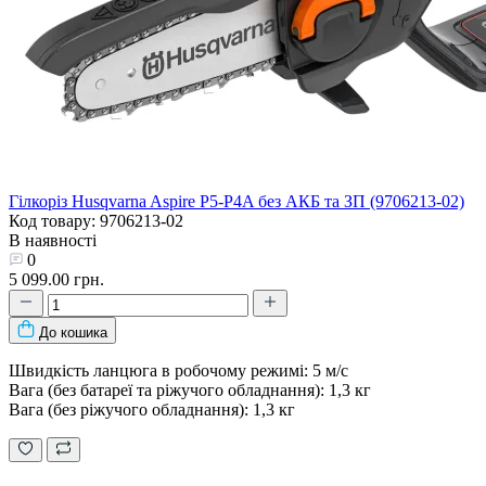
Гілкоріз Husqvarna Aspire P5-P4A без АКБ та ЗП (9706213-02)
Код товару: 9706213-02
В наявності
0
5 099.00 грн.
До кошика
Швидкість ланцюга в робочому режимі: 5 м/с
Вага (без батареї та ріжучого обладнання): 1,3 кг
Вага (без ріжучого обладнання): 1,3 кг