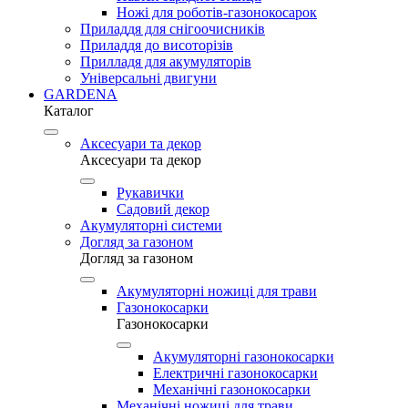
Ножі для роботів-газонокосарок
Приладдя для снігоочисників
Приладдя до висоторізів
Прилладя для акумуляторів
Універсальні двигуни
GARDENA
Каталог
Аксесуари та декор
Аксесуари та декор
Рукавички
Садовий декор
Акумуляторні системи
Догляд за газоном
Догляд за газоном
Акумуляторні ножиці для трави
Газонокосарки
Газонокосарки
Акумуляторні газонокосарки
Електричні газонокосарки
Механічні газонокосарки
Механічні ножиці для трави