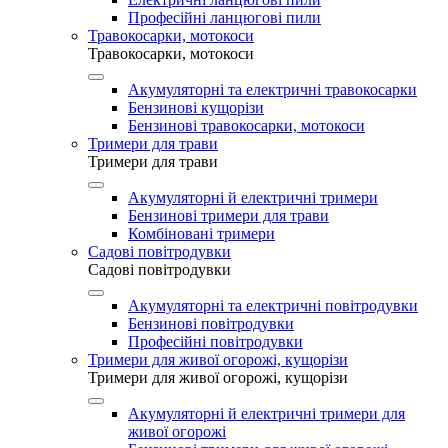
Професійні ланцюгові пили
Травокосарки, мотокоси
Травокосарки, мотокоси
Акумуляторні та електричні травокосарки
Бензинові кущорізи
Бензинові травокосарки, мотокоси
Тримери для трави
Тримери для трави
Акумуляторні й електричні тримери
Бензинові тримери для трави
Комбіновані тримери
Садові повітродувки
Садові повітродувки
Акумуляторні та електричні повітродувки
Бензинові повітродувки
Професійні повітродувки
Тримери для живої огорожі, кущорізи
Тримери для живої огорожі, кущорізи
Акумуляторні й електричні тримери для
живої огорожі