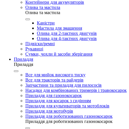
Контейнери для акумуляторів
Олива та мастила
Олива та мастила
Каністри
Мастила для змащення
Олива для 2-тактних двигунів
Олива для 4-тактних двигунів
Підвіски/ремні
Рукавиці
Сумки, чохли й засоби зберігання
Приладдя
Приладдя
Все для мийок високого тиску
Все для тракторів та райдерів
Запчастини та приладдя для пилососів
Насадки для комбінованих тримерів і травокосарок
Приладдя для газонокосарок
Приладдя для косарок з сидінням
Приладдя для культиваторів та мотоблоків
Приладдя для мотобурів
Приладдя для роботизованих газонокосарок
Приладдя для роботизованих газонокосарок