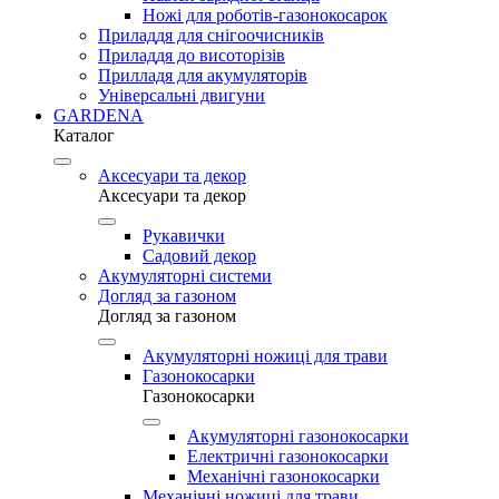
Ножі для роботів-газонокосарок
Приладдя для снігоочисників
Приладдя до висоторізів
Прилладя для акумуляторів
Універсальні двигуни
GARDENA
Каталог
Аксесуари та декор
Аксесуари та декор
Рукавички
Садовий декор
Акумуляторні системи
Догляд за газоном
Догляд за газоном
Акумуляторні ножиці для трави
Газонокосарки
Газонокосарки
Акумуляторні газонокосарки
Електричні газонокосарки
Механічні газонокосарки
Механічні ножиці для трави