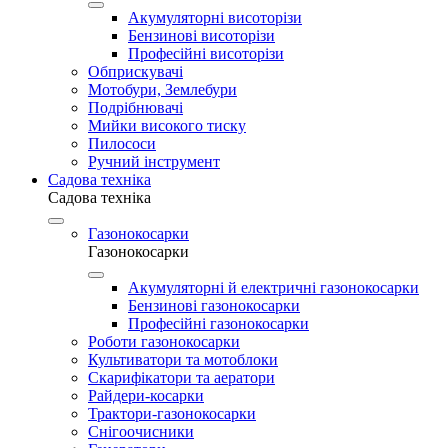
Акумуляторні висоторізи
Бензинові висоторізи
Професійні висоторізи
Обприскувачі
Мотобури, Землебури
Подрібнювачі
Мийки високого тиску
Пилососи
Ручний інструмент
Садова техніка
Садова техніка
Газонокосарки
Газонокосарки
Акумуляторні й електричні газонокосарки
Бензинові газонокосарки
Професійні газонокосарки
Роботи газонокосарки
Культиватори та мотоблоки
Скарифікатори та аератори
Райдери-косарки
Трактори-газонокосарки
Снігоочисники