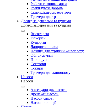
Роботи газонокосарки
Розкидувачі добрив
Скарифікатори/аератори
Тримери для трави
Догляд за деревами та кущами
Догляд за деревами та кущами
Висоторізи
Гілкорізи
Кущорізи
Ланцюгові пили
Ножиці для стрижки живоплоту
Обприскувачі
Пили ручні
Секатори
Сокири
Тримери для живоплоту
Насоси
Насоси
Аксесуари для насосів
Дренажні насоси
Насоси садові
Насосні станції
Полив