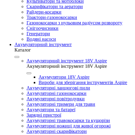
Культиватори та мотоблоки
Скарифікатори та аератори
Райдери-косарки
Трактори-газонокосарки
Газонокосарки з нульовим радіусом розвороту
Снігоочисники
Генератори
Водяні насоси
Акумуляторний інструмент
Каталог
Акумуляторний інструмент 18V Aspire
Акумуляторний інструмент 18V Aspire
Акумулятори 18V Aspire
Вироби для зберігання інструментів Aspire
Акумуляторні ланцюгові пили
Акумуляторні газонокосарки
Акумуляторні повітродувки
Акумуляторні тримери для трави
Акумулятори та батареї
Зарядні пристрої
Акумуляторні травокосарки та кущорізи
Акумуляторні ножиці для живої огорожі
Акумуляторні скарифікатори