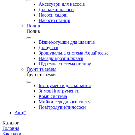
Аксесуари для насосів
Дренажні насоси
Насоси садові
Насосні станції
Полив
Полив
Візки/котушки для шлангів
Дощувачі
Зрошувальна система AquaPrecise
Насадки/розпилювачі
Підземна система поливу
Ґрунт та земля
Ґрунт та земля
Інструменти для копання
Зимові інструменти
Комбісистема
Мийки середнього тиску
Повітродуви/пилососи
Акції
Каталог
Головна
Закладки