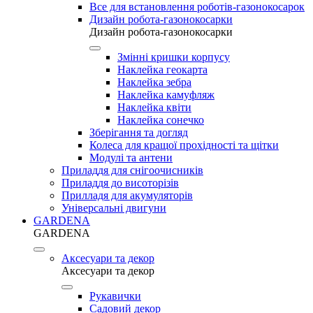
Все для встановлення роботів-газонокосарок
Дизайн робота-газонокосарки
Дизайн робота-газонокосарки
Змінні кришки корпусу
Наклейка геокарта
Наклейка зебра
Наклейка камуфляж
Наклейка квіти
Наклейка сонечко
Зберігання та догляд
Колеса для кращої прохідності та щітки
Модулі та антени
Приладдя для снігоочисників
Приладдя до висоторізів
Прилладя для акумуляторів
Універсальні двигуни
GARDENA
GARDENA
Аксесуари та декор
Аксесуари та декор
Рукавички
Садовий декор