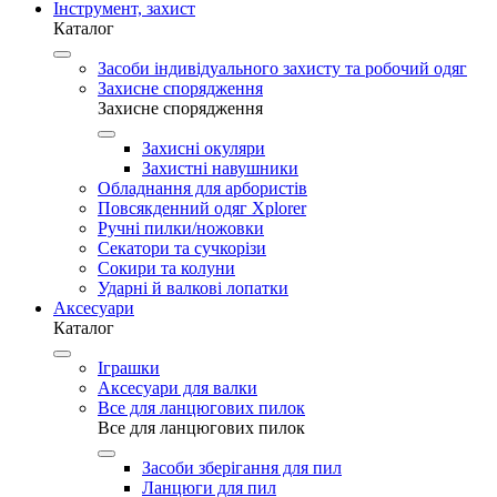
Інструмент, захист
Каталог
Засоби індивідуального захисту та робочий одяг
Захисне спорядження
Захисне спорядження
Захисні окуляри
Захистні навушники
Обладнання для арбористів
Повсякденний одяг Xplorer
Ручні пилки/ножовки
Секатори та сучкорізи
Сокири та колуни
Ударні й валкові лопатки
Аксесуари
Каталог
Іграшки
Аксесуари для валки
Все для ланцюгових пилок
Все для ланцюгових пилок
Засоби зберігання для пил
Ланцюги для пил