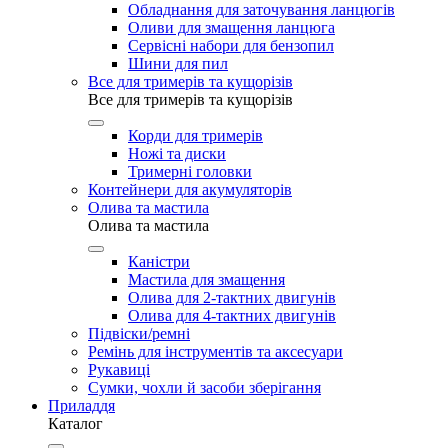
Обладнання для заточування ланцюгів
Оливи для змащення ланцюга
Сервісні набори для бензопил
Шини для пил
Все для тримерів та кущорізів
Все для тримерів та кущорізів
Корди для тримерів
Ножі та диски
Тримерні головки
Контейнери для акумуляторів
Олива та мастила
Олива та мастила
Каністри
Мастила для змащення
Олива для 2-тактних двигунів
Олива для 4-тактних двигунів
Підвіски/ремні
Ремінь для інструментів та аксесуари
Рукавиці
Сумки, чохли й засоби зберігання
Приладдя
Каталог