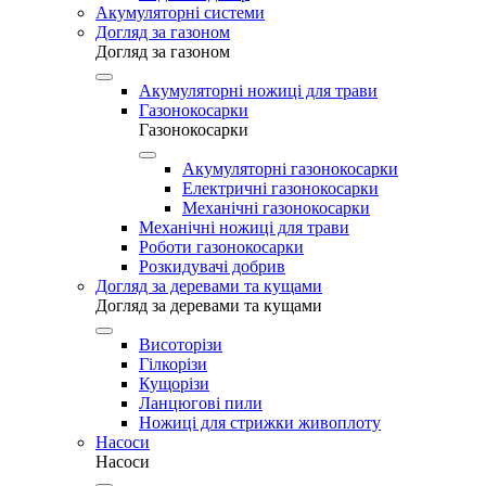
Акумуляторні системи
Догляд за газоном
Догляд за газоном
Акумуляторні ножиці для трави
Газонокосарки
Газонокосарки
Акумуляторні газонокосарки
Електричні газонокосарки
Механічні газонокосарки
Механічні ножиці для трави
Роботи газонокосарки
Розкидувачі добрив
Догляд за деревами та кущами
Догляд за деревами та кущами
Висоторізи
Гілкорізи
Кущорізи
Ланцюгові пили
Ножиці для стрижки живоплоту
Насоси
Насоси