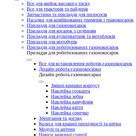
Все для мийок високого тиску
Все для тракторів та райдерів
Запчастини та приладдя для пилососів
Насадки для комбінованих тримерів і травокосарок
Приладдя для газонокосарок
Приладдя для косарок з сидінням
Приладдя для культиваторів та мотоблоків
Приладдя для мотобурів
Приладдя для роботизованих газонокосарок
Приладдя для роботизованих газонокосарок
Все для встановлення роботів-газонокосарок
Дизайн робота-газонокосарки
Дизайн робота-газонокосарки
Змінні кришки корпусу
Наклейка геокарта
Наклейка зебра
Наклейка камуфляж
Наклейка квіти
Наклейка сонечко
Зберігання та догляд
Колеса для кращої прохідності та щітки
Модулі та антени
Навіси зарядної станції