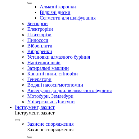
Алмазні коронки
Відрізні диски
Сегменти для шліфування
Бензорізи
Електрорізи
Плиткорізи
Пилососи
Віброплити
Віброрейки
Установки алмазного буріння
Нарізчики швів
Затиральні машини
Канатні пили, стінорізи
Генератори
Водяні насоси/мотопомпи
Аксесуари до дрилів алмазного буріння
Мотобури, Землебури
Універсальні Двигуни
Інструмент, захист
Інструмент, захист
Захисне спорядження
Захисне спорядження