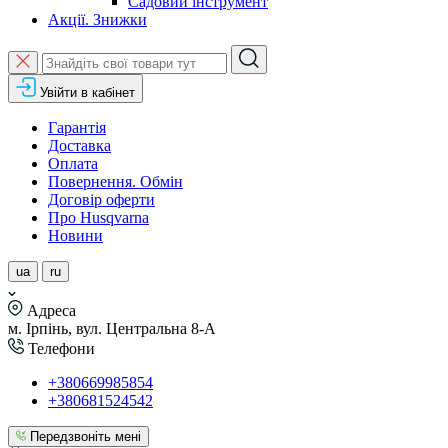
Садовий інструмент
Акції. Знижки
Увійти в кабінет
Гарантія
Доставка
Оплата
Повернення. Обмін
Договір оферти
Про Husqvarna
Новини
ua
ru
Адреса
м. Ірпінь, вул. Центральна 8-А
Телефони
+380669985854
+380681524542
Передзвоніть мені