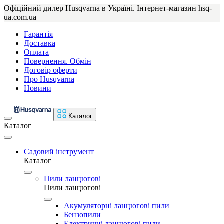
Офіційний дилер Husqvarna в Україні. Інтернет-магазин hsq-
ua.com.ua
Гарантія
Доставка
Оплата
Повернення. Обмін
Договір оферти
Про Husqvarna
Новини
Каталог
Каталог
Садовий інструмент
Каталог
Пили ланцюгові
Пили ланцюгові
Акумуляторні ланцюгові пили
Бензопили
Електричні ланцюгові пили