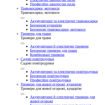
Професійні ланцюгові пили
Травокосарки, мотокоси
Травокосарки, мотокоси
Акумуляторні та електричні травокосарки
Бензинові кущорізи
Бензинові травокосарки, мотокоси
Тримери для трави
Тримери для трави
Акумуляторні й електричні тримери
Бензинові тримери для трави
Комбіновані тримери
Садові повітродувки
Садові повітродувки
Акумуляторні та електричні повітродувки
Бензинові повітродувки
Професійні повітродувки
Тримери для живої огорожі, кущорізи
Тримери для живої огорожі, кущорізи
Акумуляторні й електричні тримери для
живої огорожі