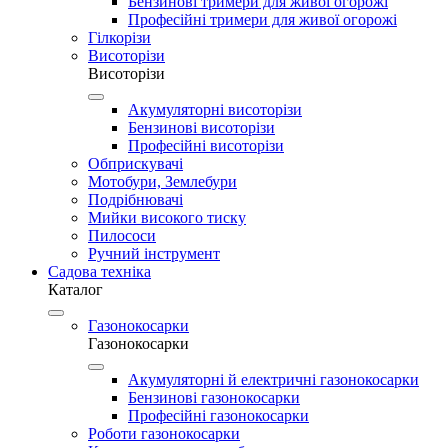
Бензинові тримери для живої огорожі
Професійні тримери для живої огорожі
Гілкорізи
Висоторізи
Висоторізи
Акумуляторні висоторізи
Бензинові висоторізи
Професійні висоторізи
Обприскувачі
Мотобури, Землебури
Подрібнювачі
Мийки високого тиску
Пилососи
Ручний інструмент
Садова техніка
Каталог
Газонокосарки
Газонокосарки
Акумуляторні й електричні газонокосарки
Бензинові газонокосарки
Професійні газонокосарки
Роботи газонокосарки