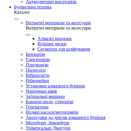
Акумуляторні висоторізи
Будівельна техніка
Каталог
Витратні матеріали та аксесуари
Витратні матеріали та аксесуари
Алмазні коронки
Відрізні диски
Сегменти для шліфування
Бензорізи
Електрорізи
Плиткорізи
Пилососи
Віброплити
Віброрейки
Установки алмазного буріння
Нарізчики швів
Затиральні машини
Канатні пили, стінорізи
Генератори
Водяні насоси/мотопомпи
Аксесуари до дрилів алмазного буріння
Мотобури, Землебури
Універсальні Двигуни