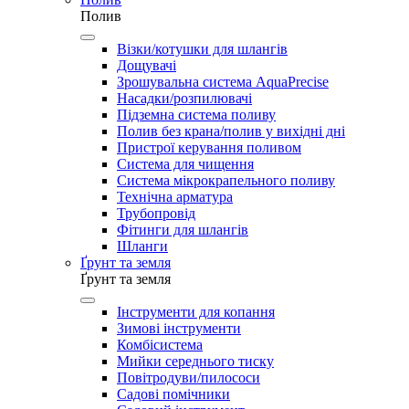
Полив
Візки/котушки для шлангів
Дощувачі
Зрошувальна система AquaPrecise
Насадки/розпилювачі
Підземна система поливу
Полив без крана/полив у вихідні дні
Пристрої керування поливом
Система для чищення
Система мікрокрапельного поливу
Технічна арматура
Трубопровід
Фітинги для шлангів
Шланги
Ґрунт та земля
Ґрунт та земля
Інструменти для копання
Зимові інструменти
Комбісистема
Мийки середнього тиску
Повітродуви/пилососи
Садові помічники