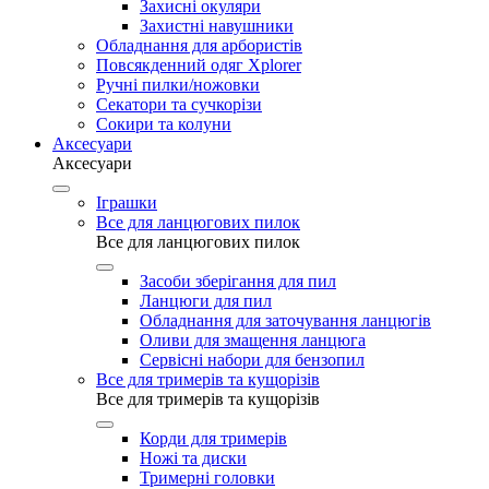
Захисні окуляри
Захистні навушники
Обладнання для арбористів
Повсякденний одяг Xplorer
Ручні пилки/ножовки
Секатори та сучкорізи
Сокири та колуни
Аксесуари
Аксесуари
Іграшки
Все для ланцюгових пилок
Все для ланцюгових пилок
Засоби зберігання для пил
Ланцюги для пил
Обладнання для заточування ланцюгів
Оливи для змащення ланцюга
Сервісні набори для бензопил
Все для тримерів та кущорізів
Все для тримерів та кущорізів
Корди для тримерів
Ножі та диски
Тримерні головки