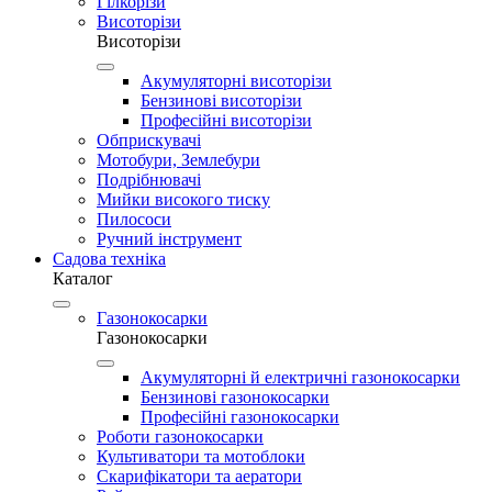
Гілкорізи
Висоторізи
Висоторізи
Акумуляторні висоторізи
Бензинові висоторізи
Професійні висоторізи
Обприскувачі
Мотобури, Землебури
Подрібнювачі
Мийки високого тиску
Пилососи
Ручний інструмент
Садова техніка
Каталог
Газонокосарки
Газонокосарки
Акумуляторні й електричні газонокосарки
Бензинові газонокосарки
Професійні газонокосарки
Роботи газонокосарки
Культиватори та мотоблоки
Скарифікатори та аератори