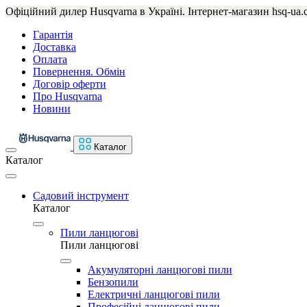
Офіційний дилер Husqvarna в Україні. Інтернет-магазин hsq-ua.
Гарантія
Доставка
Оплата
Повернення. Обмін
Договір оферти
Про Husqvarna
Новини
Каталог
Каталог
Садовий інструмент
Каталог
Пили ланцюгові
Пили ланцюгові
Акумуляторні ланцюгові пили
Бензопили
Електричні ланцюгові пили
Професійні ланцюгові пили