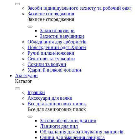
Засоби індивідуального захисту та робочий одяг
Захисне спорядження
Захисне спорядження
Захисні окуляри
Захистні навушники
Обладнання для арбористів
Повсякденний одяг Xplorer
Ручні пилки/ножовки
Секатори та сучкорізи
Сокири та колуни
Ударні й валкові лопатки
Аксесуари
Каталог
Іграшки
Аксесуари для валки
Все для ланцюгових пилок
Все для ланцюгових пилок
Засоби зберігання для пил
Ланцюги для пил
Обладнання для заточування ланцюгів
Оливи для змащення ланцюга