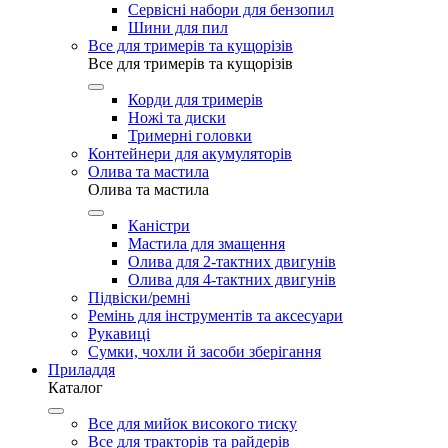
Сервісні набори для бензопил
Шини для пил
Все для тримерів та кущорізів
Все для тримерів та кущорізів
Корди для тримерів
Ножі та диски
Тримерні головки
Контейнери для акумуляторів
Олива та мастила
Олива та мастила
Каністри
Мастила для змащення
Олива для 2-тактних двигунів
Олива для 4-тактних двигунів
Підвіски/ремні
Ремінь для інструментів та аксесуари
Рукавиці
Сумки, чохли й засоби зберігання
Приладдя
Каталог
Все для мийок високого тиску
Все для тракторів та райдерів