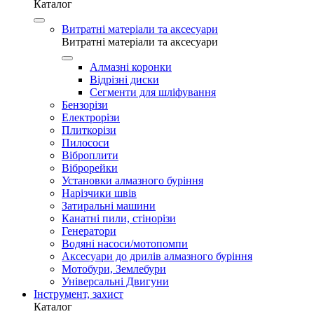
Каталог
Витратні матеріали та аксесуари
Витратні матеріали та аксесуари
Алмазні коронки
Відрізні диски
Сегменти для шліфування
Бензорізи
Електрорізи
Плиткорізи
Пилососи
Віброплити
Віброрейки
Установки алмазного буріння
Нарізчики швів
Затиральні машини
Канатні пили, стінорізи
Генератори
Водяні насоси/мотопомпи
Аксесуари до дрилів алмазного буріння
Мотобури, Землебури
Універсальні Двигуни
Інструмент, захист
Каталог