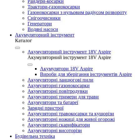
Райдери-косарки
Трактори-газонокосарки
Газонокосарки з нульовим радіусом розвороту
Снігоочисники
Генератори
Водяні насоси
Акумуляторний інструмент
Каталог
Акумуляторний інструмент 18V Aspire
Акумуляторний інструмент 18V Aspire
Акумулятори 18V Aspire
Вироби для зберігання інструментів Aspire
Акумуляторні ланцюгові пили
Акумуляторні газонокосарки
Акумуляторні повітродувки
Акумуляторні тримери для трави
Акумулятори та батареї
Зарядні пристрої
Акумуляторні травокосарки та кущорізи
Акумуляторні ножиці для живої огорожі
Акумуляторні скарифікатори
Акумуляторні висоторізи
Будівельна техніка