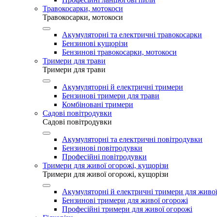
Травокосарки, мотокоси
Травокосарки, мотокоси
Акумуляторні та електричні травокосарки
Бензинові кущорізи
Бензинові травокосарки, мотокоси
Тримери для трави
Тримери для трави
Акумуляторні й електричні тримери
Бензинові тримери для трави
Комбіновані тримери
Садові повітродувки
Садові повітродувки
Акумуляторні та електричні повітродувки
Бензинові повітродувки
Професійні повітродувки
Тримери для живої огорожі, кущорізи
Тримери для живої огорожі, кущорізи
Акумуляторні й електричні тримери для живої
Бензинові тримери для живої огорожі
Професійні тримери для живої огорожі