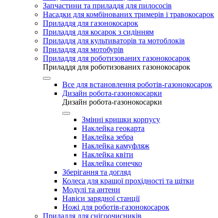
Запчастини та приладдя для пилососів
Насадки для комбінованих тримерів і травокосарок
Приладдя для газонокосарок
Приладдя для косарок з сидінням
Приладдя для культиваторів та мотоблоків
Приладдя для мотобурів
Приладдя для роботизованих газонокосарок
Приладдя для роботизованих газонокосарок
Все для встановлення роботів-газонокосарок
Дизайн робота-газонокосарки
Дизайн робота-газонокосарки
Змінні кришки корпусу
Наклейка геокарта
Наклейка зебра
Наклейка камуфляж
Наклейка квіти
Наклейка сонечко
Зберігання та догляд
Колеса для кращої прохідності та щітки
Модулі та антени
Навіси зарядної станції
Ножі для роботів-газонокосарок
Приладдя для снігоочисників