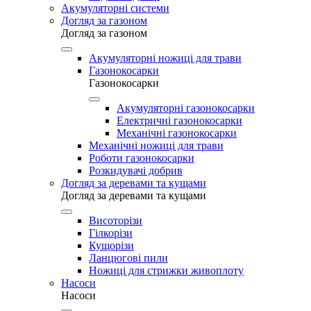
Акумуляторні системи
Догляд за газоном
Догляд за газоном
Акумуляторні ножиці для трави
Газонокосарки
Газонокосарки
Акумуляторні газонокосарки
Електричні газонокосарки
Механічні газонокосарки
Механічні ножиці для трави
Роботи газонокосарки
Розкидувачі добрив
Догляд за деревами та кущами
Догляд за деревами та кущами
Висоторізи
Гілкорізи
Кущорізи
Ланцюгові пили
Ножиці для стрижки живоплоту
Насоси
Насоси