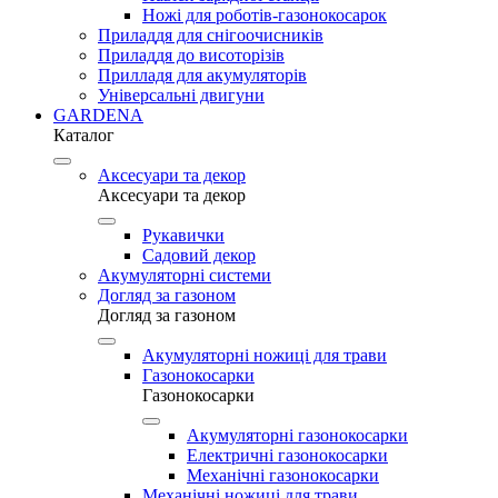
Ножі для роботів-газонокосарок
Приладдя для снігоочисників
Приладдя до висоторізів
Прилладя для акумуляторів
Універсальні двигуни
GARDENA
Каталог
Аксесуари та декор
Аксесуари та декор
Рукавички
Садовий декор
Акумуляторні системи
Догляд за газоном
Догляд за газоном
Акумуляторні ножиці для трави
Газонокосарки
Газонокосарки
Акумуляторні газонокосарки
Електричні газонокосарки
Механічні газонокосарки
Механічні ножиці для трави