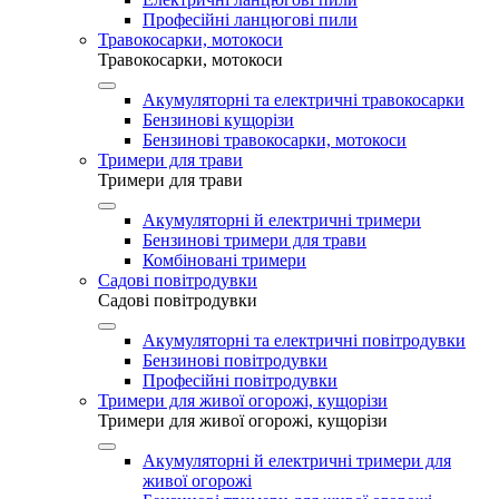
Професійні ланцюгові пили
Травокосарки, мотокоси
Травокосарки, мотокоси
Акумуляторні та електричні травокосарки
Бензинові кущорізи
Бензинові травокосарки, мотокоси
Тримери для трави
Тримери для трави
Акумуляторні й електричні тримери
Бензинові тримери для трави
Комбіновані тримери
Садові повітродувки
Садові повітродувки
Акумуляторні та електричні повітродувки
Бензинові повітродувки
Професійні повітродувки
Тримери для живої огорожі, кущорізи
Тримери для живої огорожі, кущорізи
Акумуляторні й електричні тримери для
живої огорожі