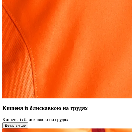
Кишеня із блискавкою на грудях
Кишеня із блискавкою на грудях
Детальніше