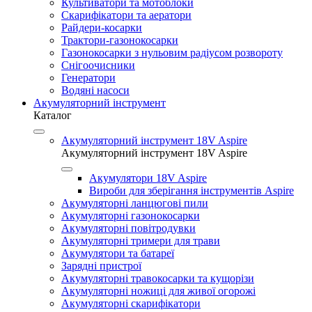
Культиватори та мотоблоки
Скарифікатори та аератори
Райдери-косарки
Трактори-газонокосарки
Газонокосарки з нульовим радіусом розвороту
Снігоочисники
Генератори
Водяні насоси
Акумуляторний інструмент
Каталог
Акумуляторний інструмент 18V Aspire
Акумуляторний інструмент 18V Aspire
Акумулятори 18V Aspire
Вироби для зберігання інструментів Aspire
Акумуляторні ланцюгові пили
Акумуляторні газонокосарки
Акумуляторні повітродувки
Акумуляторні тримери для трави
Акумулятори та батареї
Зарядні пристрої
Акумуляторні травокосарки та кущорізи
Акумуляторні ножиці для живої огорожі
Акумуляторні скарифікатори