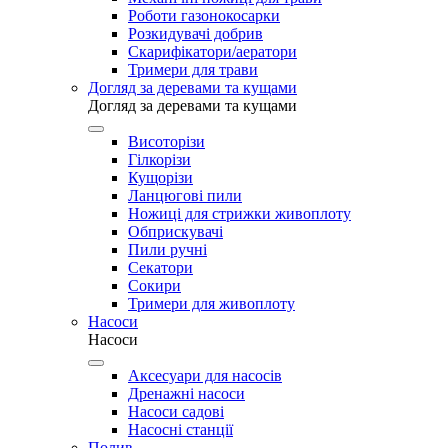
Роботи газонокосарки
Розкидувачі добрив
Скарифікатори/аератори
Тримери для трави
Догляд за деревами та кущами
Догляд за деревами та кущами
Висоторізи
Гілкорізи
Кущорізи
Ланцюгові пили
Ножиці для стрижки живоплоту
Обприскувачі
Пили ручні
Секатори
Сокири
Тримери для живоплоту
Насоси
Насоси
Аксесуари для насосів
Дренажні насоси
Насоси садові
Насосні станції
Полив