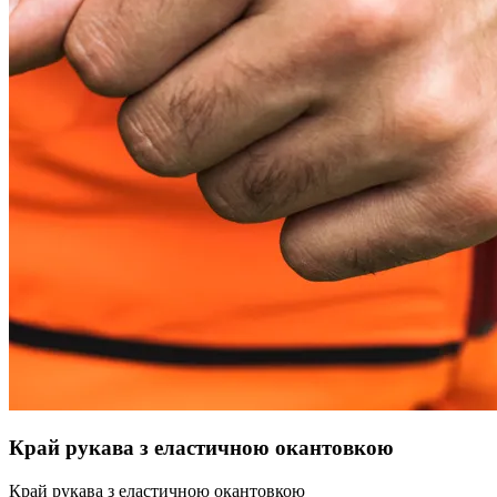
Край рукава з еластичною окантовкою
Край рукава з еластичною окантовкою