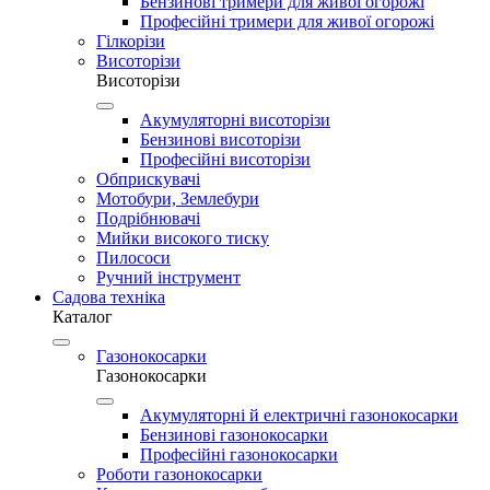
Бензинові тримери для живої огорожі
Професійні тримери для живої огорожі
Гілкорізи
Висоторізи
Висоторізи
Акумуляторні висоторізи
Бензинові висоторізи
Професійні висоторізи
Обприскувачі
Мотобури, Землебури
Подрібнювачі
Мийки високого тиску
Пилососи
Ручний інструмент
Садова техніка
Каталог
Газонокосарки
Газонокосарки
Акумуляторні й електричні газонокосарки
Бензинові газонокосарки
Професійні газонокосарки
Роботи газонокосарки