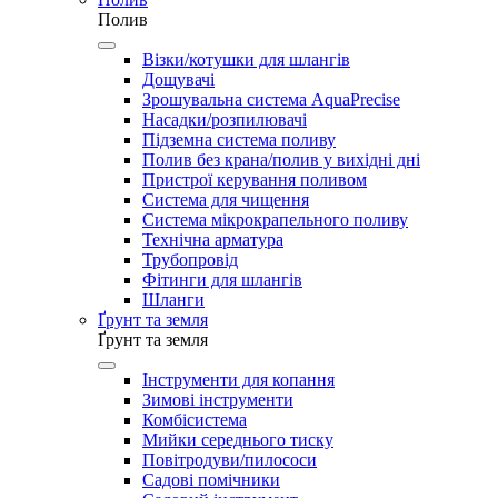
Полив
Візки/котушки для шлангів
Дощувачі
Зрошувальна система AquaPrecise
Насадки/розпилювачі
Підземна система поливу
Полив без крана/полив у вихідні дні
Пристрої керування поливом
Система для чищення
Система мікрокрапельного поливу
Технічна арматура
Трубопровід
Фітинги для шлангів
Шланги
Ґрунт та земля
Ґрунт та земля
Інструменти для копання
Зимові інструменти
Комбісистема
Мийки середнього тиску
Повітродуви/пилососи
Садові помічники