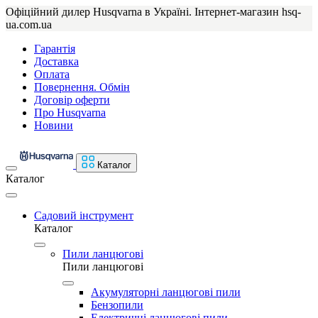
Офіційний дилер Husqvarna в Україні. Інтернет-магазин hsq-
ua.com.ua
Гарантія
Доставка
Оплата
Повернення. Обмін
Договір оферти
Про Husqvarna
Новини
Каталог
Каталог
Садовий інструмент
Каталог
Пили ланцюгові
Пили ланцюгові
Акумуляторні ланцюгові пили
Бензопили
Електричні ланцюгові пили