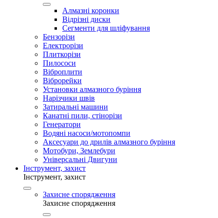
Алмазні коронки
Відрізні диски
Сегменти для шліфування
Бензорізи
Електрорізи
Плиткорізи
Пилососи
Віброплити
Віброрейки
Установки алмазного буріння
Нарізчики швів
Затиральні машини
Канатні пили, стінорізи
Генератори
Водяні насоси/мотопомпи
Аксесуари до дрилів алмазного буріння
Мотобури, Землебури
Універсальні Двигуни
Інструмент, захист
Інструмент, захист
Захисне спорядження
Захисне спорядження