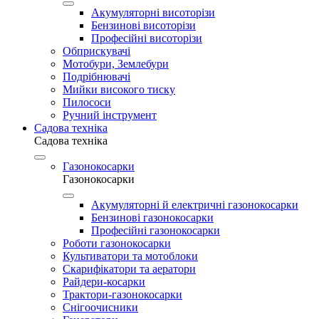
Акумуляторні висоторізи
Бензинові висоторізи
Професійні висоторізи
Обприскувачі
Мотобури, Землебури
Подрібнювачі
Мийки високого тиску
Пилососи
Ручний інструмент
Садова техніка
Садова техніка
Газонокосарки
Газонокосарки
Акумуляторні й електричні газонокосарки
Бензинові газонокосарки
Професійні газонокосарки
Роботи газонокосарки
Культиватори та мотоблоки
Скарифікатори та аератори
Райдери-косарки
Трактори-газонокосарки
Снігоочисники