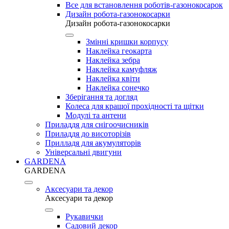
Все для встановлення роботів-газонокосарок
Дизайн робота-газонокосарки
Дизайн робота-газонокосарки
Змінні кришки корпусу
Наклейка геокарта
Наклейка зебра
Наклейка камуфляж
Наклейка квіти
Наклейка сонечко
Зберігання та догляд
Колеса для кращої прохідності та щітки
Модулі та антени
Приладдя для снігоочисників
Приладдя до висоторізів
Прилладя для акумуляторів
Універсальні двигуни
GARDENA
GARDENA
Аксесуари та декор
Аксесуари та декор
Рукавички
Садовий декор