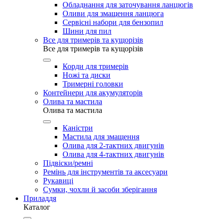
Обладнання для заточування ланцюгів
Оливи для змащення ланцюга
Сервісні набори для бензопил
Шини для пил
Все для тримерів та кущорізів
Все для тримерів та кущорізів
Корди для тримерів
Ножі та диски
Тримерні головки
Контейнери для акумуляторів
Олива та мастила
Олива та мастила
Каністри
Мастила для змащення
Олива для 2-тактних двигунів
Олива для 4-тактних двигунів
Підвіски/ремні
Ремінь для інструментів та аксесуари
Рукавиці
Сумки, чохли й засоби зберігання
Приладдя
Каталог