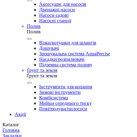
Аксесуари для насосів
Дренажні насоси
Насоси садові
Насосні станції
Полив
Полив
Візки/котушки для шлангів
Дощувачі
Зрошувальна система AquaPrecise
Насадки/розпилювачі
Підземна система поливу
Ґрунт та земля
Ґрунт та земля
Інструменти для копання
Зимові інструменти
Комбісистема
Мийки середнього тиску
Повітродуви/пилососи
Акції
Каталог
Головна
Закладки