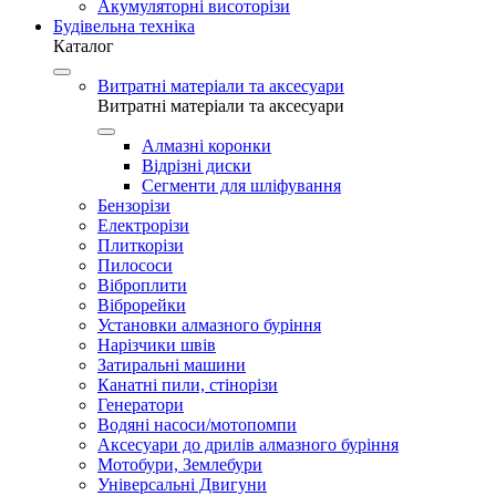
Акумуляторні висоторізи
Будівельна техніка
Каталог
Витратні матеріали та аксесуари
Витратні матеріали та аксесуари
Алмазні коронки
Відрізні диски
Сегменти для шліфування
Бензорізи
Електрорізи
Плиткорізи
Пилососи
Віброплити
Віброрейки
Установки алмазного буріння
Нарізчики швів
Затиральні машини
Канатні пили, стінорізи
Генератори
Водяні насоси/мотопомпи
Аксесуари до дрилів алмазного буріння
Мотобури, Землебури
Універсальні Двигуни