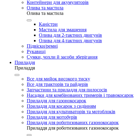
Контейнери для акумуляторів
Олива та мастила
Олива та мастила
Каністри
Мастила для змащення
Олива для 2-тактних двигунів
Олива для 4-тактних двигунів
Підвіски/ремні
Рукавиці
Сумки, чохли й засоби зберігання
Приладдя
Приладдя
Все для мийок високого тиску
Все для тракторів та райдерів
Запчастини та приладдя для пилососів
Насадки для комбінованих тримерів і травокосарок
Приладдя для газонокосарок
Приладдя для косарок з сидінням
Приладдя для культиваторів та мотоблоків
Приладдя для мотобурів
Приладдя для роботизованих газонокосарок
Приладдя для роботизованих газонокосарок