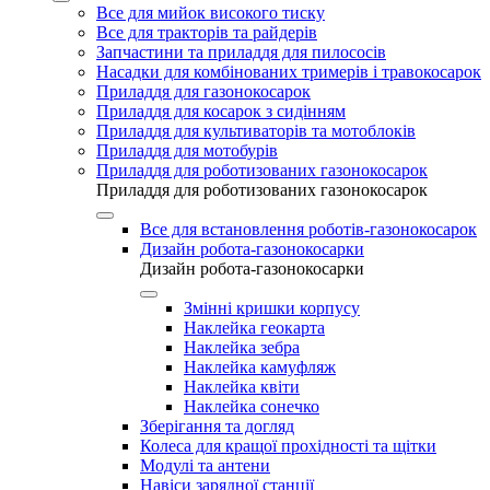
Все для мийок високого тиску
Все для тракторів та райдерів
Запчастини та приладдя для пилососів
Насадки для комбінованих тримерів і травокосарок
Приладдя для газонокосарок
Приладдя для косарок з сидінням
Приладдя для культиваторів та мотоблоків
Приладдя для мотобурів
Приладдя для роботизованих газонокосарок
Приладдя для роботизованих газонокосарок
Все для встановлення роботів-газонокосарок
Дизайн робота-газонокосарки
Дизайн робота-газонокосарки
Змінні кришки корпусу
Наклейка геокарта
Наклейка зебра
Наклейка камуфляж
Наклейка квіти
Наклейка сонечко
Зберігання та догляд
Колеса для кращої прохідності та щітки
Модулі та антени
Навіси зарядної станції