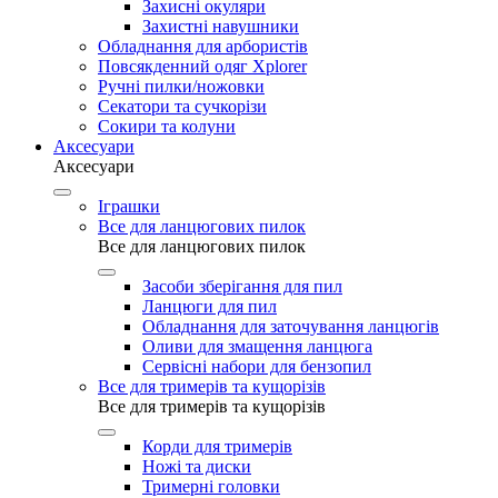
Захисні окуляри
Захистні навушники
Обладнання для арбористів
Повсякденний одяг Xplorer
Ручні пилки/ножовки
Секатори та сучкорізи
Сокири та колуни
Аксесуари
Аксесуари
Іграшки
Все для ланцюгових пилок
Все для ланцюгових пилок
Засоби зберігання для пил
Ланцюги для пил
Обладнання для заточування ланцюгів
Оливи для змащення ланцюга
Сервісні набори для бензопил
Все для тримерів та кущорізів
Все для тримерів та кущорізів
Корди для тримерів
Ножі та диски
Тримерні головки