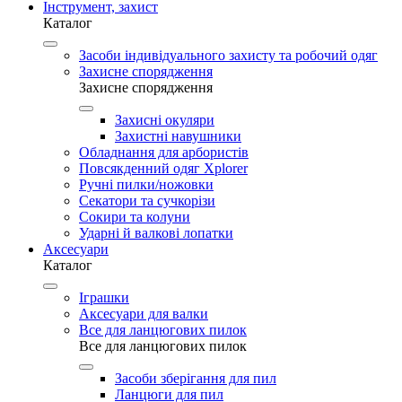
Інструмент, захист
Каталог
Засоби індивідуального захисту та робочий одяг
Захисне спорядження
Захисне спорядження
Захисні окуляри
Захистні навушники
Обладнання для арбористів
Повсякденний одяг Xplorer
Ручні пилки/ножовки
Секатори та сучкорізи
Сокири та колуни
Ударні й валкові лопатки
Аксесуари
Каталог
Іграшки
Аксесуари для валки
Все для ланцюгових пилок
Все для ланцюгових пилок
Засоби зберігання для пил
Ланцюги для пил