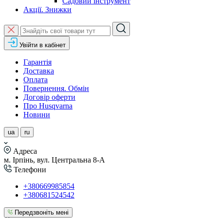
Садовий інструмент
Акції. Знижки
Увійти в кабінет
Гарантія
Доставка
Оплата
Повернення. Обмін
Договір оферти
Про Husqvarna
Новини
ua
ru
Адреса
м. Ірпінь, вул. Центральна 8-А
Телефони
+380669985854
+380681524542
Передзвоніть мені