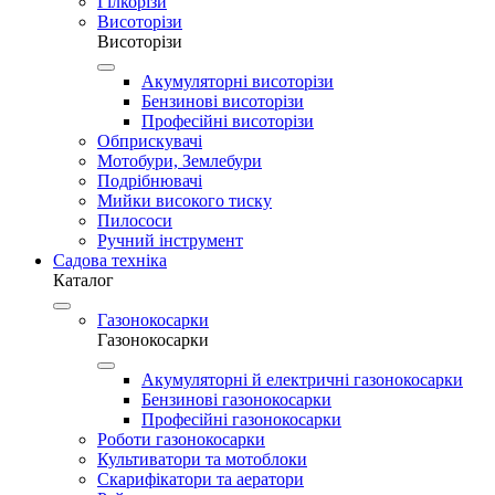
Гілкорізи
Висоторізи
Висоторізи
Акумуляторні висоторізи
Бензинові висоторізи
Професійні висоторізи
Обприскувачі
Мотобури, Землебури
Подрібнювачі
Мийки високого тиску
Пилососи
Ручний інструмент
Садова техніка
Каталог
Газонокосарки
Газонокосарки
Акумуляторні й електричні газонокосарки
Бензинові газонокосарки
Професійні газонокосарки
Роботи газонокосарки
Культиватори та мотоблоки
Скарифікатори та аератори