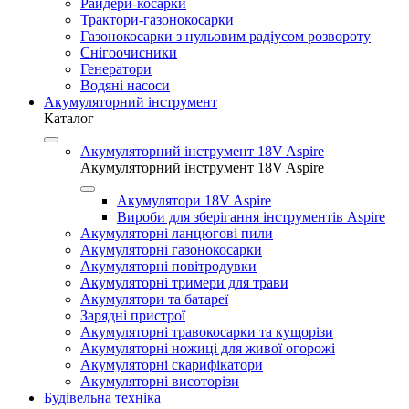
Райдери-косарки
Трактори-газонокосарки
Газонокосарки з нульовим радіусом розвороту
Снігоочисники
Генератори
Водяні насоси
Акумуляторний інструмент
Каталог
Акумуляторний інструмент 18V Aspire
Акумуляторний інструмент 18V Aspire
Акумулятори 18V Aspire
Вироби для зберігання інструментів Aspire
Акумуляторні ланцюгові пили
Акумуляторні газонокосарки
Акумуляторні повітродувки
Акумуляторні тримери для трави
Акумулятори та батареї
Зарядні пристрої
Акумуляторні травокосарки та кущорізи
Акумуляторні ножиці для живої огорожі
Акумуляторні скарифікатори
Акумуляторні висоторізи
Будівельна техніка