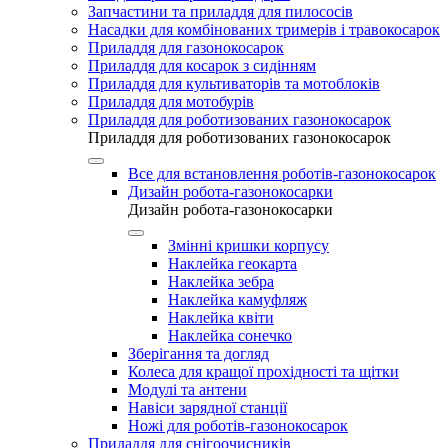
Запчастини та приладдя для пилососів
Насадки для комбінованих тримерів і травокосарок
Приладдя для газонокосарок
Приладдя для косарок з сидінням
Приладдя для культиваторів та мотоблоків
Приладдя для мотобурів
Приладдя для роботизованих газонокосарок
Приладдя для роботизованих газонокосарок
Все для встановлення роботів-газонокосарок
Дизайн робота-газонокосарки
Дизайн робота-газонокосарки
Змінні кришки корпусу
Наклейка геокарта
Наклейка зебра
Наклейка камуфляж
Наклейка квіти
Наклейка сонечко
Зберігання та догляд
Колеса для кращої прохідності та щітки
Модулі та антени
Навіси зарядної станції
Ножі для роботів-газонокосарок
Приладдя для снігоочисників