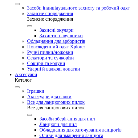
Засоби індивідуального захисту та робочий одяг
Захисне спорядження
Захисне спорядження
Захисні окуляри
Захистні навушники
Обладнання для арбористів
Повсякденний одяг Xplorer
Ручні пилки/ножовки
Секатори та сучкорізи
Сокири та колуни
Ударні й валкові лопатки
Аксесуари
Каталог
Іграшки
Аксесуари для валки
Все для ланцюгових пилок
Все для ланцюгових пилок
Засоби зберігання для пил
Ланцюги для пил
Обладнання для заточування ланцюгів
Оливи для змащення ланцюга