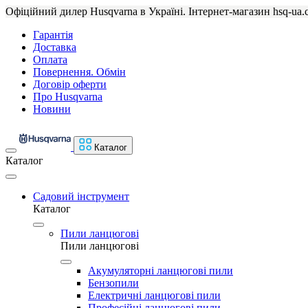
Офіційний дилер Husqvarna в Україні. Інтернет-магазин hsq-ua.
Гарантія
Доставка
Оплата
Повернення. Обмін
Договір оферти
Про Husqvarna
Новини
Каталог
Каталог
Садовий інструмент
Каталог
Пили ланцюгові
Пили ланцюгові
Акумуляторні ланцюгові пили
Бензопили
Електричні ланцюгові пили
Професійні ланцюгові пили