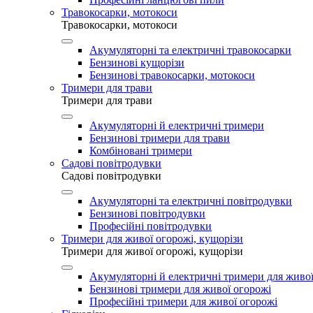
Травокосарки, мотокоси
Травокосарки, мотокоси
Акумуляторні та електричні травокосарки
Бензинові кущорізи
Бензинові травокосарки, мотокоси
Тримери для трави
Тримери для трави
Акумуляторні й електричні тримери
Бензинові тримери для трави
Комбіновані тримери
Садові повітродувки
Садові повітродувки
Акумуляторні та електричні повітродувки
Бензинові повітродувки
Професійні повітродувки
Тримери для живої огорожі, кущорізи
Тримери для живої огорожі, кущорізи
Акумуляторні й електричні тримери для живої
Бензинові тримери для живої огорожі
Професійні тримери для живої огорожі