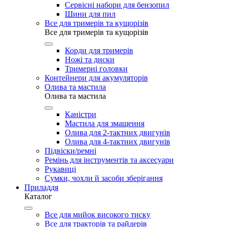
Сервісні набори для бензопил
Шини для пил
Все для тримерів та кущорізів
Все для тримерів та кущорізів
Корди для тримерів
Ножі та диски
Тримерні головки
Контейнери для акумуляторів
Олива та мастила
Олива та мастила
Каністри
Мастила для змащення
Олива для 2-тактних двигунів
Олива для 4-тактних двигунів
Підвіски/ремні
Ремінь для інструментів та аксесуари
Рукавиці
Сумки, чохли й засоби зберігання
Приладдя
Каталог
Все для мийок високого тиску
Все для тракторів та райдерів