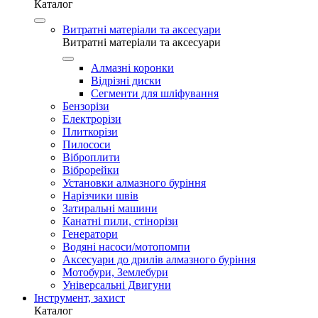
Каталог
Витратні матеріали та аксесуари
Витратні матеріали та аксесуари
Алмазні коронки
Відрізні диски
Сегменти для шліфування
Бензорізи
Електрорізи
Плиткорізи
Пилососи
Віброплити
Віброрейки
Установки алмазного буріння
Нарізчики швів
Затиральні машини
Канатні пили, стінорізи
Генератори
Водяні насоси/мотопомпи
Аксесуари до дрилів алмазного буріння
Мотобури, Землебури
Універсальні Двигуни
Інструмент, захист
Каталог