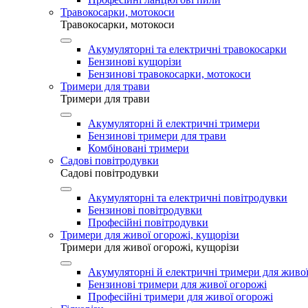
Травокосарки, мотокоси
Травокосарки, мотокоси
Акумуляторні та електричні травокосарки
Бензинові кущорізи
Бензинові травокосарки, мотокоси
Тримери для трави
Тримери для трави
Акумуляторні й електричні тримери
Бензинові тримери для трави
Комбіновані тримери
Садові повітродувки
Садові повітродувки
Акумуляторні та електричні повітродувки
Бензинові повітродувки
Професійні повітродувки
Тримери для живої огорожі, кущорізи
Тримери для живої огорожі, кущорізи
Акумуляторні й електричні тримери для живої
Бензинові тримери для живої огорожі
Професійні тримери для живої огорожі