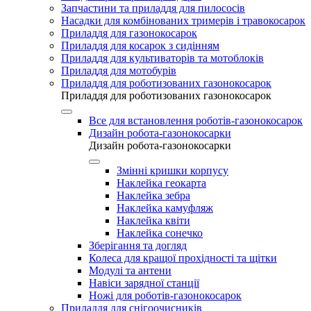
Запчастини та приладдя для пилососів
Насадки для комбінованих тримерів і травокосарок
Приладдя для газонокосарок
Приладдя для косарок з сидінням
Приладдя для культиваторів та мотоблоків
Приладдя для мотобурів
Приладдя для роботизованих газонокосарок
Приладдя для роботизованих газонокосарок
Все для встановлення роботів-газонокосарок
Дизайн робота-газонокосарки
Дизайн робота-газонокосарки
Змінні кришки корпусу
Наклейка геокарта
Наклейка зебра
Наклейка камуфляж
Наклейка квіти
Наклейка сонечко
Зберігання та догляд
Колеса для кращої прохідності та щітки
Модулі та антени
Навіси зарядної станції
Ножі для роботів-газонокосарок
Приладдя для снігоочисників