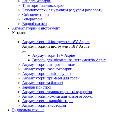
Райдери-косарки
Трактори-газонокосарки
Газонокосарки з нульовим радіусом розвороту
Снігоочисники
Генератори
Водяні насоси
Акумуляторний інструмент
Каталог
Акумуляторний інструмент 18V Aspire
Акумуляторний інструмент 18V Aspire
Акумулятори 18V Aspire
Вироби для зберігання інструментів Aspire
Акумуляторні ланцюгові пили
Акумуляторні газонокосарки
Акумуляторні повітродувки
Акумуляторні тримери для трави
Акумулятори та батареї
Зарядні пристрої
Акумуляторні травокосарки та кущорізи
Акумуляторні ножиці для живої огорожі
Акумуляторні скарифікатори
Акумуляторні висоторізи
Будівельна техніка