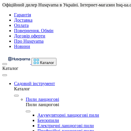
Офіційний дилер Husqvarna в Україні. Інтернет-магазин hsq-ua.
Гарантія
Доставка
Оплата
Повернення. Обмін
Договір оферти
Про Husqvarna
Новини
Каталог
Каталог
Садовий інструмент
Каталог
Пили ланцюгові
Пили ланцюгові
Акумуляторні ланцюгові пили
Бензопили
Електричні ланцюгові пили
Професійні ланцюгові пили