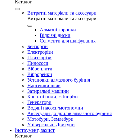
Каталог
Витратні матеріали та аксесуари
Витратні матеріали та аксесуари
Алмазні коронки
Відрізні диски
Сегменти для шліфування
Бензорізи
Електрорізи
Плиткорізи
Пилососи
Віброплити
Віброрейки
Установки алмазного буріння
Нарізчики швів
Затиральні машини
Канатні пили, стінорізи
Генератори
Водяні насоси/мотопомпи
Аксесуари до дрилів алмазного буріння
Мотобури, Землебури
Універсальні Двигуни
Інструмент, захист
Каталог