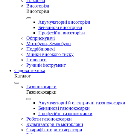
Гілкорізи
Висоторізи
Висоторізи
Акумуляторні висоторізи
Бензинові висоторізи
Професійні висоторізи
Обприскувачі
Мотобури, Землебури
Подрібнювачі
Мийки високого тиску
Пилососи
Ручний інструмент
Садова техніка
Каталог
Газонокосарки
Газонокосарки
Акумуляторні й електричні газонокосарки
Бензинові газонокосарки
Професійні газонокосарки
Роботи газонокосарки
Культиватори та мотоблоки
Скарифікатори та аератори