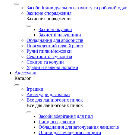
Засоби індивідуального захисту та робочий одяг
Захисне спорядження
Захисне спорядження
Захисні окуляри
Захистні навушники
Обладнання для арбористів
Повсякденний одяг Xplorer
Ручні пилки/ножовки
Секатори та сучкорізи
Сокири та колуни
Ударні й валкові лопатки
Аксесуари
Каталог
Іграшки
Аксесуари для валки
Все для ланцюгових пилок
Все для ланцюгових пилок
Засоби зберігання для пил
Ланцюги для пил
Обладнання для заточування ланцюгів
Оливи для змащення ланцюга