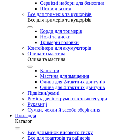
Сервісні набори для бензопил
Шини для пил
Все для тримерів та кущорізів
Все для тримерів та кущорізів
Корди для тримерів
Ножі та диски
Тримерні головки
Контейнери для акумуляторів
Олива та мастила
Олива та мастила
Каністри
Мастила для змащення
Олива для 2-тактних двигунів
Олива для 4-тактних двигунів
Підвіски/ремні
Ремінь для інструментів та аксесуари
Рукавиці
Сумки, чохли й засоби зберігання
Приладдя
Каталог
Все для мийок високого тиску
Все для тракторів та райдерів