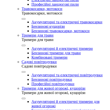
Професійні ланцюгові пили
Травокосарки, мотокоси
Травокосарки, мотокоси
Акумуляторні та електричні травокосарки
Бензинові кущорізи
Бензинові травокосарки, мотокоси
Тримери для трави
Тримери для трави
Акумуляторні й електричні тримери
Бензинові тримери для трави
Комбіновані тримери
Садові повітродувки
Садові повітродувки
Акумуляторні та електричні повітродувки
Бензинові повітродувки
Професійні повітродувки
Тримери для живої огорожі, кущорізи
Тримери для живої огорожі, кущорізи
Акумуляторні й електричні тримери для
живої огорожі