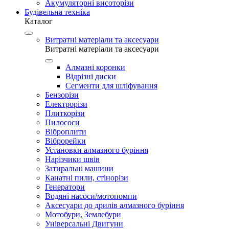
Акумуляторні висоторізи
Будівельна техніка
Каталог
Витратні матеріали та аксесуари
Витратні матеріали та аксесуари
Алмазні коронки
Відрізні диски
Сегменти для шліфування
Бензорізи
Електрорізи
Плиткорізи
Пилососи
Віброплити
Віброрейки
Установки алмазного буріння
Нарізчики швів
Затиральні машини
Канатні пили, стінорізи
Генератори
Водяні насоси/мотопомпи
Аксесуари до дрилів алмазного буріння
Мотобури, Землебури
Універсальні Двигуни