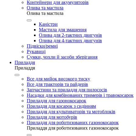
Контейнери для акумуляторів
Олива та мастила
Олива та мастила
Каністри
Мастила для змащення
Олива для 2-тактних двигунів
Олива для 4-тактних двигунів
Підвіски/ремні
Рукавиці
Сумки, чохли й засоби зберігання
Приладдя
Приладдя
Все для мийок високого тиску
Все для тракторів та райдерів
Запчастини та приладдя для пилососів
Насадки для комбінованих тримерів і травокосарок
Приладдя для газонокосарок
Приладдя для косарок з сидінням
Приладдя для культиваторів та мотоблоків
Приладдя для мотобурів
Приладдя для роботизованих газонокосарок
Приладдя для роботизованих газонокосарок