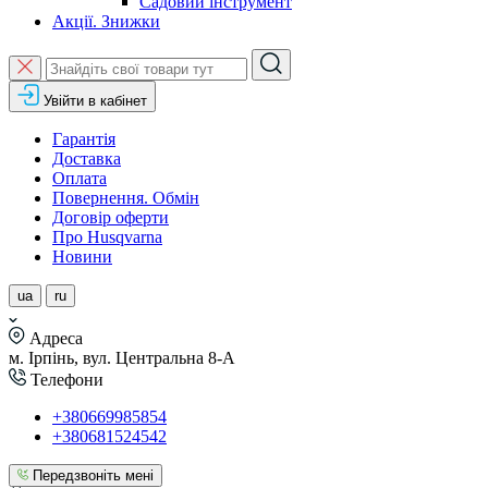
Садовий інструмент
Акції. Знижки
Увійти в кабінет
Гарантія
Доставка
Оплата
Повернення. Обмін
Договір оферти
Про Husqvarna
Новини
ua
ru
Адреса
м. Ірпінь, вул. Центральна 8-А
Телефони
+380669985854
+380681524542
Передзвоніть мені