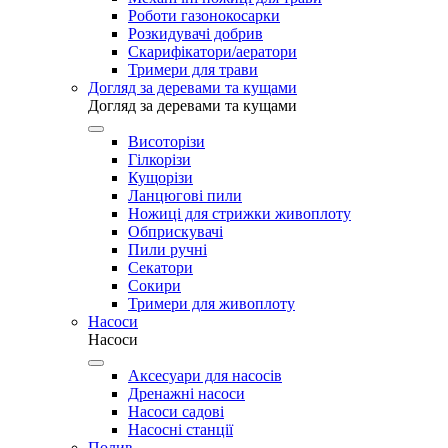
Роботи газонокосарки
Розкидувачі добрив
Скарифікатори/аератори
Тримери для трави
Догляд за деревами та кущами
Догляд за деревами та кущами
Висоторізи
Гілкорізи
Кущорізи
Ланцюгові пили
Ножиці для стрижки живоплоту
Обприскувачі
Пили ручні
Секатори
Сокири
Тримери для живоплоту
Насоси
Насоси
Аксесуари для насосів
Дренажні насоси
Насоси садові
Насосні станції
Полив