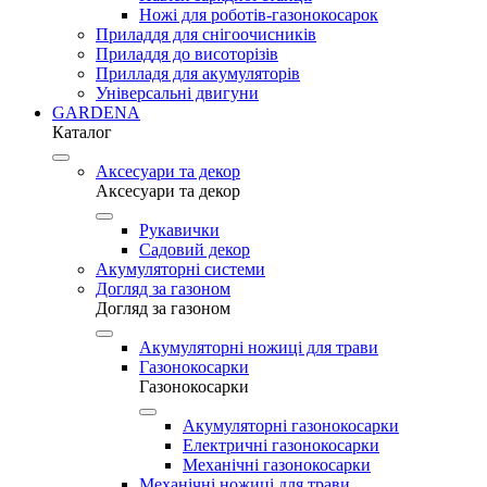
Ножі для роботів-газонокосарок
Приладдя для снігоочисників
Приладдя до висоторізів
Прилладя для акумуляторів
Універсальні двигуни
GARDENA
Каталог
Аксесуари та декор
Аксесуари та декор
Рукавички
Садовий декор
Акумуляторні системи
Догляд за газоном
Догляд за газоном
Акумуляторні ножиці для трави
Газонокосарки
Газонокосарки
Акумуляторні газонокосарки
Електричні газонокосарки
Механічні газонокосарки
Механічні ножиці для трави