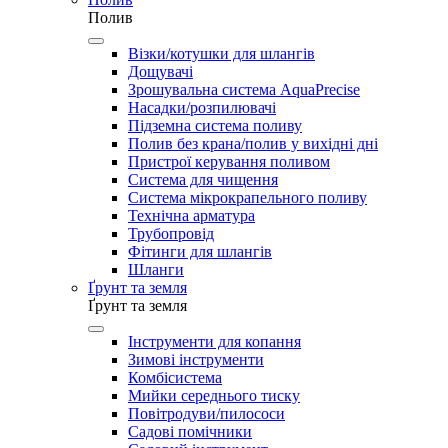
Полив
Візки/котушки для шлангів
Дощувачі
Зрошувальна система AquaPrecise
Насадки/розпилювачі
Підземна система поливу
Полив без крана/полив у вихідні дні
Пристрої керування поливом
Система для чищення
Система мікрокрапельного поливу
Технічна арматура
Трубопровід
Фітинги для шлангів
Шланги
Ґрунт та земля
Ґрунт та земля
Інструменти для копання
Зимові інструменти
Комбісистема
Мийки середнього тиску
Повітродуви/пилососи
Садові помічники