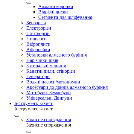
Алмазні коронки
Відрізні диски
Сегменти для шліфування
Бензорізи
Електрорізи
Плиткорізи
Пилососи
Віброплити
Віброрейки
Установки алмазного буріння
Нарізчики швів
Затиральні машини
Канатні пили, стінорізи
Генератори
Водяні насоси/мотопомпи
Аксесуари до дрилів алмазного буріння
Мотобури, Землебури
Універсальні Двигуни
Інструмент, захист
Інструмент, захист
Захисне спорядження
Захисне спорядження