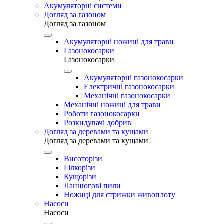
Акумуляторні системи
Догляд за газоном
Догляд за газоном
Акумуляторні ножиці для трави
Газонокосарки
Газонокосарки
Акумуляторні газонокосарки
Електричні газонокосарки
Механічні газонокосарки
Механічні ножиці для трави
Роботи газонокосарки
Розкидувачі добрив
Догляд за деревами та кущами
Догляд за деревами та кущами
Висоторізи
Гілкорізи
Кущорізи
Ланцюгові пили
Ножиці для стрижки живоплоту
Насоси
Насоси