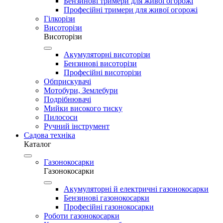
Бензинові тримери для живої огорожі
Професійні тримери для живої огорожі
Гілкорізи
Висоторізи
Висоторізи
Акумуляторні висоторізи
Бензинові висоторізи
Професійні висоторізи
Обприскувачі
Мотобури, Землебури
Подрібнювачі
Мийки високого тиску
Пилососи
Ручний інструмент
Садова техніка
Каталог
Газонокосарки
Газонокосарки
Акумуляторні й електричні газонокосарки
Бензинові газонокосарки
Професійні газонокосарки
Роботи газонокосарки