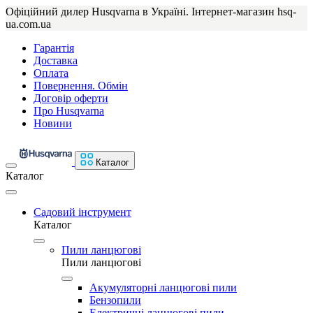
Офіційний дилер Husqvarna в Україні. Інтернет-магазин hsq-
ua.com.ua
Гарантія
Доставка
Оплата
Повернення. Обмін
Договір оферти
Про Husqvarna
Новини
Каталог
Каталог
Садовий інструмент
Каталог
Пили ланцюгові
Пили ланцюгові
Акумуляторні ланцюгові пили
Бензопили
Електричні ланцюгові пили