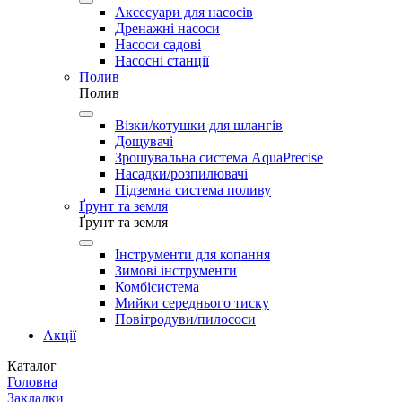
Аксесуари для насосів
Дренажні насоси
Насоси садові
Насосні станції
Полив
Полив
Візки/котушки для шлангів
Дощувачі
Зрошувальна система AquaPrecise
Насадки/розпилювачі
Підземна система поливу
Ґрунт та земля
Ґрунт та земля
Інструменти для копання
Зимові інструменти
Комбісистема
Мийки середнього тиску
Повітродуви/пилососи
Акції
Каталог
Головна
Закладки