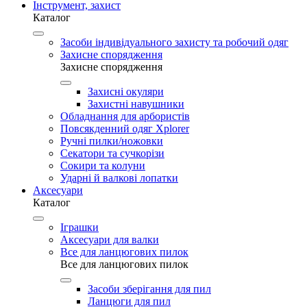
Інструмент, захист
Каталог
Засоби індивідуального захисту та робочий одяг
Захисне спорядження
Захисне спорядження
Захисні окуляри
Захистні навушники
Обладнання для арбористів
Повсякденний одяг Xplorer
Ручні пилки/ножовки
Секатори та сучкорізи
Сокири та колуни
Ударні й валкові лопатки
Аксесуари
Каталог
Іграшки
Аксесуари для валки
Все для ланцюгових пилок
Все для ланцюгових пилок
Засоби зберігання для пил
Ланцюги для пил