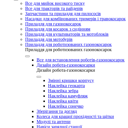
Все для мийок високого тиску
Все для тракторів та райдерів
Запчастини та приладдя для пилососів
Насадки для комбінованих тримерів і травокосарок
Приладдя для газонокосарок
Приладдя для косарок з сидінням
Приладдя для культиваторів та мотоблоків
Приладдя для мотобурів
Приладдя для роботизованих газонокосарок
Приладдя для роботизованих газонокосарок
Все для встановлення роботів-газонокосарок
Дизайн робота-газонокосарки
Дизайн робота-газонокосарки
Змінні кришки корпусу
Наклейка геокарта
Наклейка зебра
Наклейка камуфляж
Наклейка квіти
Наклейка сонечко
Зберігання та догляд
Колеса для кращої прохідності та щітки
Модулі та антени
Навіси зарядної станції