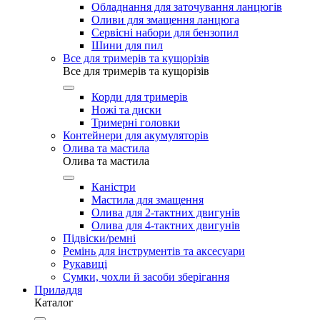
Обладнання для заточування ланцюгів
Оливи для змащення ланцюга
Сервісні набори для бензопил
Шини для пил
Все для тримерів та кущорізів
Все для тримерів та кущорізів
Корди для тримерів
Ножі та диски
Тримерні головки
Контейнери для акумуляторів
Олива та мастила
Олива та мастила
Каністри
Мастила для змащення
Олива для 2-тактних двигунів
Олива для 4-тактних двигунів
Підвіски/ремні
Ремінь для інструментів та аксесуари
Рукавиці
Сумки, чохли й засоби зберігання
Приладдя
Каталог