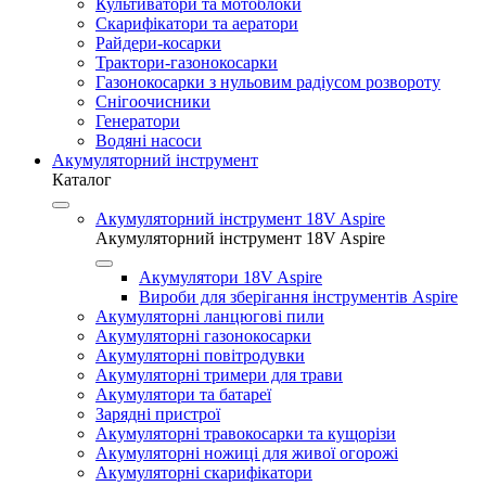
Культиватори та мотоблоки
Скарифікатори та аератори
Райдери-косарки
Трактори-газонокосарки
Газонокосарки з нульовим радіусом розвороту
Снігоочисники
Генератори
Водяні насоси
Акумуляторний інструмент
Каталог
Акумуляторний інструмент 18V Aspire
Акумуляторний інструмент 18V Aspire
Акумулятори 18V Aspire
Вироби для зберігання інструментів Aspire
Акумуляторні ланцюгові пили
Акумуляторні газонокосарки
Акумуляторні повітродувки
Акумуляторні тримери для трави
Акумулятори та батареї
Зарядні пристрої
Акумуляторні травокосарки та кущорізи
Акумуляторні ножиці для живої огорожі
Акумуляторні скарифікатори