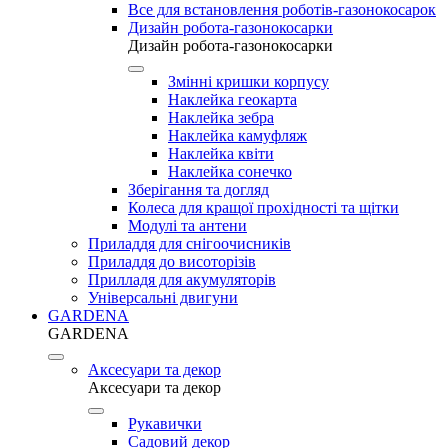
Все для встановлення роботів-газонокосарок
Дизайн робота-газонокосарки
Дизайн робота-газонокосарки
Змінні кришки корпусу
Наклейка геокарта
Наклейка зебра
Наклейка камуфляж
Наклейка квіти
Наклейка сонечко
Зберігання та догляд
Колеса для кращої прохідності та щітки
Модулі та антени
Приладдя для снігоочисників
Приладдя до висоторізів
Прилладя для акумуляторів
Універсальні двигуни
GARDENA
GARDENA
Аксесуари та декор
Аксесуари та декор
Рукавички
Садовий декор