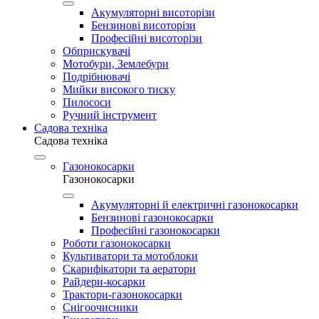
Акумуляторні висоторізи
Бензинові висоторізи
Професійні висоторізи
Обприскувачі
Мотобури, Землебури
Подрібнювачі
Мийки високого тиску
Пилососи
Ручний інструмент
Садова техніка
Садова техніка
Газонокосарки
Газонокосарки
Акумуляторні й електричні газонокосарки
Бензинові газонокосарки
Професійні газонокосарки
Роботи газонокосарки
Культиватори та мотоблоки
Скарифікатори та аератори
Райдери-косарки
Трактори-газонокосарки
Снігоочисники