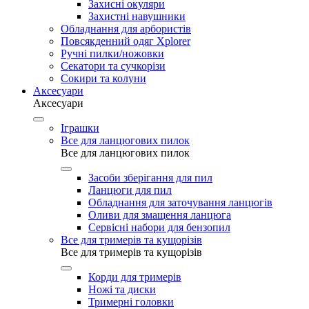
Захисні окуляри
Захистні навушники
Обладнання для арбористів
Повсякденний одяг Xplorer
Ручні пилки/ножовки
Секатори та сучкорізи
Сокири та колуни
Аксесуари
Аксесуари
Іграшки
Все для ланцюгових пилок
Все для ланцюгових пилок
Засоби зберігання для пил
Ланцюги для пил
Обладнання для заточування ланцюгів
Оливи для змащення ланцюга
Сервісні набори для бензопил
Все для тримерів та кущорізів
Все для тримерів та кущорізів
Корди для тримерів
Ножі та диски
Тримерні головки