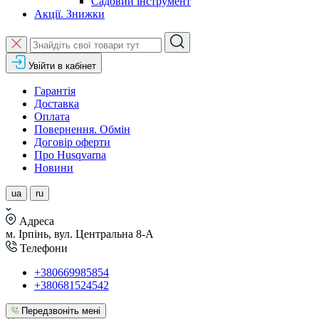
Садовий інструмент
Акції. Знижки
Увійти в кабінет
Гарантія
Доставка
Оплата
Повернення. Обмін
Договір оферти
Про Husqvarna
Новини
ua
ru
Адреса
м. Ірпінь, вул. Центральна 8-А
Телефони
+380669985854
+380681524542
Передзвоніть мені