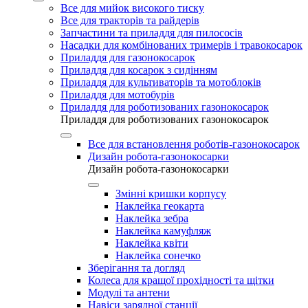
Все для мийок високого тиску
Все для тракторів та райдерів
Запчастини та приладдя для пилососів
Насадки для комбінованих тримерів і травокосарок
Приладдя для газонокосарок
Приладдя для косарок з сидінням
Приладдя для культиваторів та мотоблоків
Приладдя для мотобурів
Приладдя для роботизованих газонокосарок
Приладдя для роботизованих газонокосарок
Все для встановлення роботів-газонокосарок
Дизайн робота-газонокосарки
Дизайн робота-газонокосарки
Змінні кришки корпусу
Наклейка геокарта
Наклейка зебра
Наклейка камуфляж
Наклейка квіти
Наклейка сонечко
Зберігання та догляд
Колеса для кращої прохідності та щітки
Модулі та антени
Навіси зарядної станції