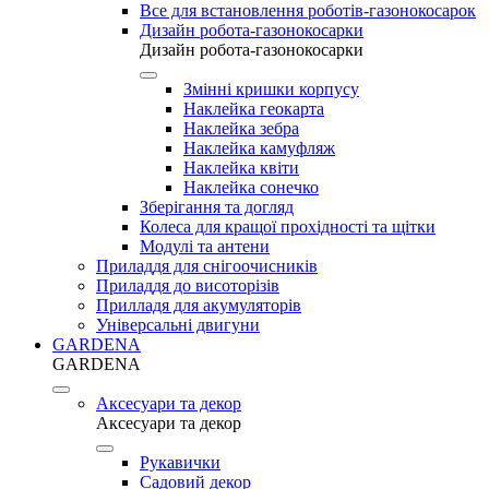
Все для встановлення роботів-газонокосарок
Дизайн робота-газонокосарки
Дизайн робота-газонокосарки
Змінні кришки корпусу
Наклейка геокарта
Наклейка зебра
Наклейка камуфляж
Наклейка квіти
Наклейка сонечко
Зберігання та догляд
Колеса для кращої прохідності та щітки
Модулі та антени
Приладдя для снігоочисників
Приладдя до висоторізів
Прилладя для акумуляторів
Універсальні двигуни
GARDENA
GARDENA
Аксесуари та декор
Аксесуари та декор
Рукавички
Садовий декор