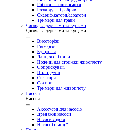
Роботи газонокосарки
Розкидувачі добрив
Скарифікатори/аератори
Тримери для трави
Догляд за деревами та кущами
Догляд за деревами та кущами
Висоторізи
Гілкорізи
Кущорізи
Ланцюгові пили
Ножиці для стрижки живоплоту
Обприскувачі
Пили ручні
Секатори
Сокири
Тримери для живоплоту
Насоси
Насоси
Аксесуари для насосів
Дренажні насоси
Насоси садові
Насосні станції
Полив