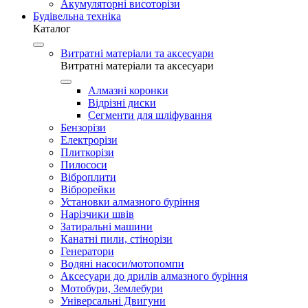
Акумуляторні висоторізи
Будівельна техніка
Каталог
Витратні матеріали та аксесуари
Витратні матеріали та аксесуари
Алмазні коронки
Відрізні диски
Сегменти для шліфування
Бензорізи
Електрорізи
Плиткорізи
Пилососи
Віброплити
Віброрейки
Установки алмазного буріння
Нарізчики швів
Затиральні машини
Канатні пили, стінорізи
Генератори
Водяні насоси/мотопомпи
Аксесуари до дрилів алмазного буріння
Мотобури, Землебури
Універсальні Двигуни