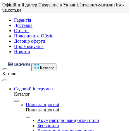
Офіційний дилер Husqvarna в Україні. Інтернет-магазин hsq-
ua.com.ua
Гарантія
Доставка
Оплата
Повернення. Обмін
Договір оферти
Про Husqvarna
Новини
Каталог
Каталог
Садовий інструмент
Каталог
Пили ланцюгові
Пили ланцюгові
Акумуляторні ланцюгові пили
Бензопили
Електричні ланцюгові пили