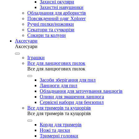
Захисні окуляри
Захистні навушники
Обладнання для арбористів
Повсякденний одяг Xplorer
Ручні пилки/ножовки
Секатори та сучкорізи
Сокири та колуни
Аксесуари
Аксесуари
Іграшки
Все для ланцюгових пилок
Все для ланцюгових пилок
Засоби зберігання для пил
Ланцюги для пил
Обладнання для заточування ланцюгів
Оливи для змащення ланцюга
Сервісні набори для бензопил
Все для тримерів та кущорізів
Все для тримерів та кущорізів
Корди для тримерів
Ножі та диски
Тримерні головки