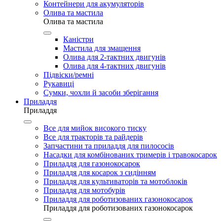
Контейнери для акумуляторів
Олива та мастила
Олива та мастила
Каністри
Мастила для змащення
Олива для 2-тактних двигунів
Олива для 4-тактних двигунів
Підвіски/ремні
Рукавиці
Сумки, чохли й засоби зберігання
Приладдя
Приладдя
Все для мийок високого тиску
Все для тракторів та райдерів
Запчастини та приладдя для пилососів
Насадки для комбінованих тримерів і травокосарок
Приладдя для газонокосарок
Приладдя для косарок з сидінням
Приладдя для культиваторів та мотоблоків
Приладдя для мотобурів
Приладдя для роботизованих газонокосарок
Приладдя для роботизованих газонокосарок