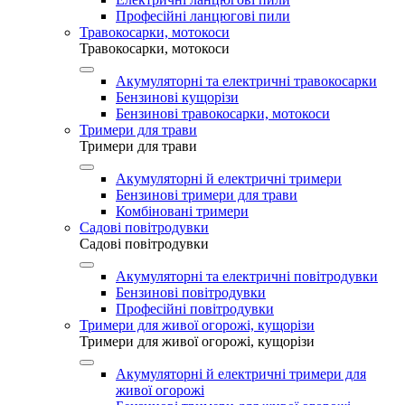
Професійні ланцюгові пили
Травокосарки, мотокоси
Травокосарки, мотокоси
Акумуляторні та електричні травокосарки
Бензинові кущорізи
Бензинові травокосарки, мотокоси
Тримери для трави
Тримери для трави
Акумуляторні й електричні тримери
Бензинові тримери для трави
Комбіновані тримери
Садові повітродувки
Садові повітродувки
Акумуляторні та електричні повітродувки
Бензинові повітродувки
Професійні повітродувки
Тримери для живої огорожі, кущорізи
Тримери для живої огорожі, кущорізи
Акумуляторні й електричні тримери для
живої огорожі