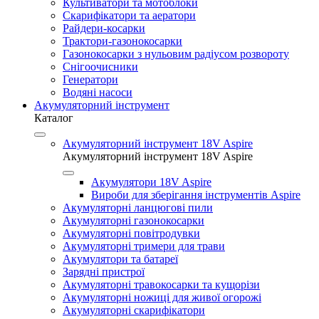
Культиватори та мотоблоки
Скарифікатори та аератори
Райдери-косарки
Трактори-газонокосарки
Газонокосарки з нульовим радіусом розвороту
Снігоочисники
Генератори
Водяні насоси
Акумуляторний інструмент
Каталог
Акумуляторний інструмент 18V Aspire
Акумуляторний інструмент 18V Aspire
Акумулятори 18V Aspire
Вироби для зберігання інструментів Aspire
Акумуляторні ланцюгові пили
Акумуляторні газонокосарки
Акумуляторні повітродувки
Акумуляторні тримери для трави
Акумулятори та батареї
Зарядні пристрої
Акумуляторні травокосарки та кущорізи
Акумуляторні ножиці для живої огорожі
Акумуляторні скарифікатори