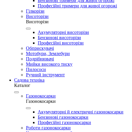
Бензинові тримери для живої огорожі
Професійні тримери для живої огорожі
Гілкорізи
Висоторізи
Висоторізи
Акумуляторні висоторізи
Бензинові висоторізи
Професійні висоторізи
Обприскувачі
Мотобури, Землебури
Подрібнювачі
Мийки високого тиску
Пилососи
Ручний інструмент
Садова техніка
Каталог
Газонокосарки
Газонокосарки
Акумуляторні й електричні газонокосарки
Бензинові газонокосарки
Професійні газонокосарки
Роботи газонокосарки