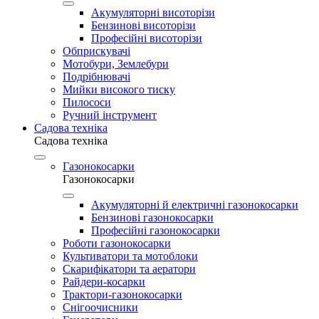
Акумуляторні висоторізи
Бензинові висоторізи
Професійні висоторізи
Обприскувачі
Мотобури, Землебури
Подрібнювачі
Мийки високого тиску
Пилососи
Ручний інструмент
Садова техніка
Садова техніка
Газонокосарки
Газонокосарки
Акумуляторні й електричні газонокосарки
Бензинові газонокосарки
Професійні газонокосарки
Роботи газонокосарки
Культиватори та мотоблоки
Скарифікатори та аератори
Райдери-косарки
Трактори-газонокосарки
Снігоочисники