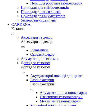
Ножі для роботів-газонокосарок
Приладдя для снігоочисників
Приладдя до висоторізів
Прилладя для акумуляторів
Універсальні двигуни
GARDENA
Каталог
Аксесуари та декор
Аксесуари та декор
Рукавички
Садовий декор
Акумуляторні системи
Догляд за газоном
Догляд за газоном
Акумуляторні ножиці для трави
Газонокосарки
Газонокосарки
Акумуляторні газонокосарки
Електричні газонокосарки
Механічні газонокосарки
Механічні ножиці для трави