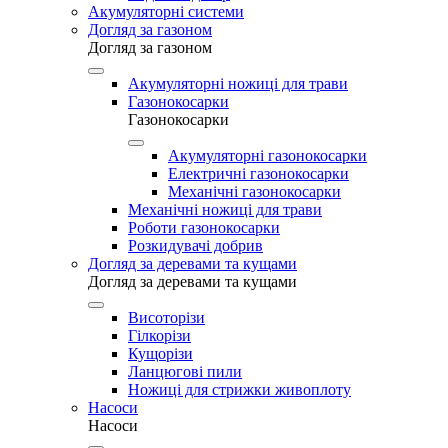
Акумуляторні системи
Догляд за газоном
Догляд за газоном
Акумуляторні ножиці для трави
Газонокосарки
Газонокосарки
Акумуляторні газонокосарки
Електричні газонокосарки
Механічні газонокосарки
Механічні ножиці для трави
Роботи газонокосарки
Розкидувачі добрив
Догляд за деревами та кущами
Догляд за деревами та кущами
Висоторізи
Гілкорізи
Кущорізи
Ланцюгові пили
Ножиці для стрижки живоплоту
Насоси
Насоси