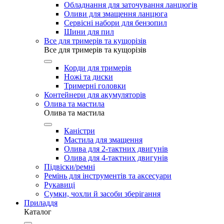
Обладнання для заточування ланцюгів
Оливи для змащення ланцюга
Сервісні набори для бензопил
Шини для пил
Все для тримерів та кущорізів
Все для тримерів та кущорізів
Корди для тримерів
Ножі та диски
Тримерні головки
Контейнери для акумуляторів
Олива та мастила
Олива та мастила
Каністри
Мастила для змащення
Олива для 2-тактних двигунів
Олива для 4-тактних двигунів
Підвіски/ремні
Ремінь для інструментів та аксесуари
Рукавиці
Сумки, чохли й засоби зберігання
Приладдя
Каталог