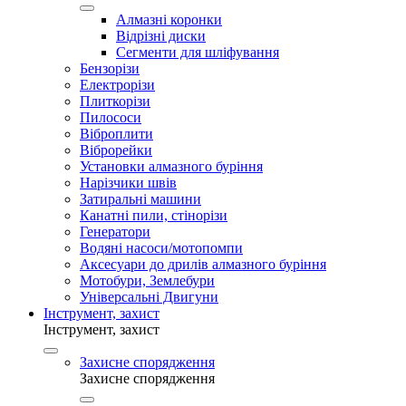
Алмазні коронки
Відрізні диски
Сегменти для шліфування
Бензорізи
Електрорізи
Плиткорізи
Пилососи
Віброплити
Віброрейки
Установки алмазного буріння
Нарізчики швів
Затиральні машини
Канатні пили, стінорізи
Генератори
Водяні насоси/мотопомпи
Аксесуари до дрилів алмазного буріння
Мотобури, Землебури
Універсальні Двигуни
Інструмент, захист
Інструмент, захист
Захисне спорядження
Захисне спорядження