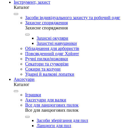
Інструмент, захист
Каталог
Засоби індивідуального захисту та робочий одяг
Захисне спорядження
Захисне спорядження
Захисні окуляри
Захистні навушники
Обладнання для арбористів
Повсякденний одяг Xplorer
Ручні пилки/ножовки
Секатори та сучкорізи
Сокири та колуни
Ударні й валкові лопатки
Аксесуари
Каталог
Іграшки
Аксесуари для валки
Все для ланцюгових пилок
Все для ланцюгових пилок
Засоби зберігання для пил
Ланцюги для пил