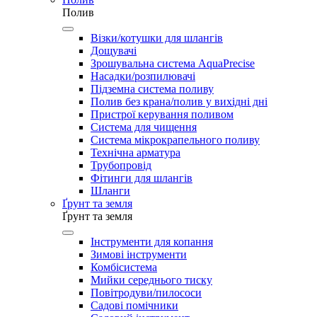
Полив
Візки/котушки для шлангів
Дощувачі
Зрошувальна система AquaPrecise
Насадки/розпилювачі
Підземна система поливу
Полив без крана/полив у вихідні дні
Пристрої керування поливом
Система для чищення
Система мікрокрапельного поливу
Технічна арматура
Трубопровід
Фітинги для шлангів
Шланги
Ґрунт та земля
Ґрунт та земля
Інструменти для копання
Зимові інструменти
Комбісистема
Мийки середнього тиску
Повітродуви/пилососи
Садові помічники