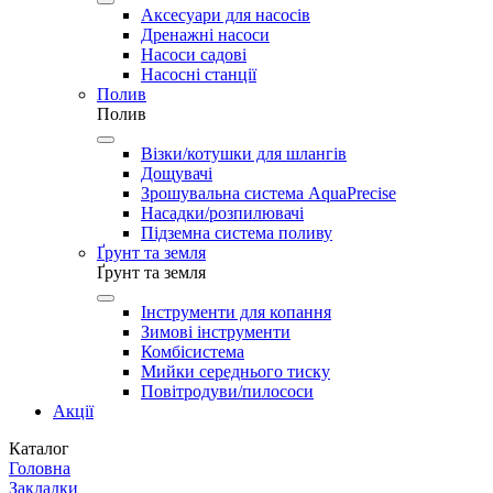
Аксесуари для насосів
Дренажні насоси
Насоси садові
Насосні станції
Полив
Полив
Візки/котушки для шлангів
Дощувачі
Зрошувальна система AquaPrecise
Насадки/розпилювачі
Підземна система поливу
Ґрунт та земля
Ґрунт та земля
Інструменти для копання
Зимові інструменти
Комбісистема
Мийки середнього тиску
Повітродуви/пилососи
Акції
Каталог
Головна
Закладки