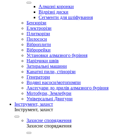
Алмазні коронки
Відрізні диски
Сегменти для шліфування
Бензорізи
Електрорізи
Плиткорізи
Пилососи
Віброплити
Віброрейки
Установки алмазного буріння
Нарізчики швів
Затиральні машини
Канатні пили, стінорізи
Генератори
Водяні насоси/мотопомпи
Аксесуари до дрилів алмазного буріння
Мотобури, Землебури
Універсальні Двигуни
Інструмент, захист
Інструмент, захист
Захисне спорядження
Захисне спорядження