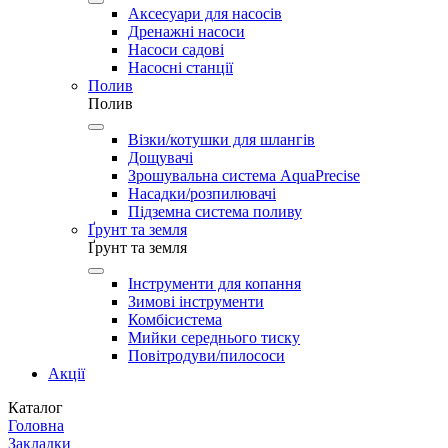
Аксесуари для насосів
Дренажні насоси
Насоси садові
Насосні станції
Полив
Полив
Візки/котушки для шлангів
Дощувачі
Зрошувальна система AquaPrecise
Насадки/розпилювачі
Підземна система поливу
Ґрунт та земля
Ґрунт та земля
Інструменти для копання
Зимові інструменти
Комбісистема
Мийки середнього тиску
Повітродуви/пилососи
Акції
Каталог
Головна
Закладки