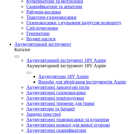
Культиватори та мотоблоки
Скарифікатори та аератори
Райдери-косарки
Трактори-газонокосарки
Газонокосарки з нульовим радіусом розвороту
Снігоочисники
Генератори
Водяні насоси
Акумуляторний інструмент
Каталог
Акумуляторний інструмент 18V Aspire
Акумуляторний інструмент 18V Aspire
Акумулятори 18V Aspire
Вироби для зберігання інструментів Aspire
Акумуляторні ланцюгові пили
Акумуляторні газонокосарки
Акумуляторні повітродувки
Акумуляторні тримери для трави
Акумулятори та батареї
Зарядні пристрої
Акумуляторні травокосарки та кущорізи
Акумуляторні ножиці для живої огорожі
Акумуляторні скарифікатори