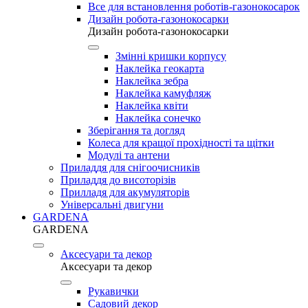
Все для встановлення роботів-газонокосарок
Дизайн робота-газонокосарки
Дизайн робота-газонокосарки
Змінні кришки корпусу
Наклейка геокарта
Наклейка зебра
Наклейка камуфляж
Наклейка квіти
Наклейка сонечко
Зберігання та догляд
Колеса для кращої прохідності та щітки
Модулі та антени
Приладдя для снігоочисників
Приладдя до висоторізів
Прилладя для акумуляторів
Універсальні двигуни
GARDENA
GARDENA
Аксесуари та декор
Аксесуари та декор
Рукавички
Садовий декор