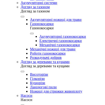
Акумуляторні системи
Догляд за газоном
Догляд за газоном
Акумуляторні ножиці для трави
Газонокосарки
Газонокосарки
Акумуляторні газонокосарки
Електричні газонокосарки
Механічні газонокосарки
Механічні ножиці для трави
Роботи газонокосарки
Розкидувачі добрив
Догляд за деревами та кущами
Догляд за деревами та кущами
Висоторізи
Гілкорізи
Кущорізи
Ланцюгові пили
Ножиці для стрижки живоплоту
Насоси
Насоси