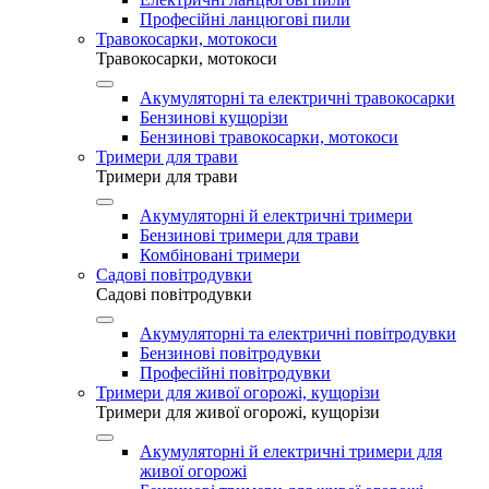
Професійні ланцюгові пили
Травокосарки, мотокоси
Травокосарки, мотокоси
Акумуляторні та електричні травокосарки
Бензинові кущорізи
Бензинові травокосарки, мотокоси
Тримери для трави
Тримери для трави
Акумуляторні й електричні тримери
Бензинові тримери для трави
Комбіновані тримери
Садові повітродувки
Садові повітродувки
Акумуляторні та електричні повітродувки
Бензинові повітродувки
Професійні повітродувки
Тримери для живої огорожі, кущорізи
Тримери для живої огорожі, кущорізи
Акумуляторні й електричні тримери для
живої огорожі