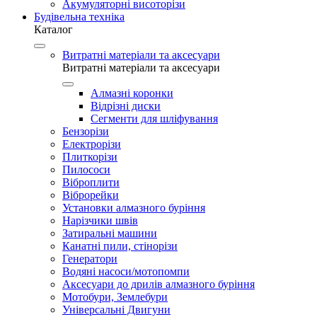
Акумуляторні висоторізи
Будівельна техніка
Каталог
Витратні матеріали та аксесуари
Витратні матеріали та аксесуари
Алмазні коронки
Відрізні диски
Сегменти для шліфування
Бензорізи
Електрорізи
Плиткорізи
Пилососи
Віброплити
Віброрейки
Установки алмазного буріння
Нарізчики швів
Затиральні машини
Канатні пили, стінорізи
Генератори
Водяні насоси/мотопомпи
Аксесуари до дрилів алмазного буріння
Мотобури, Землебури
Універсальні Двигуни