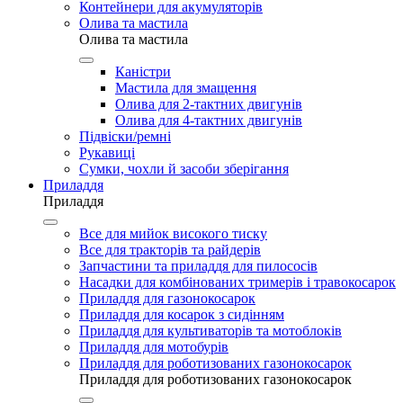
Контейнери для акумуляторів
Олива та мастила
Олива та мастила
Каністри
Мастила для змащення
Олива для 2-тактних двигунів
Олива для 4-тактних двигунів
Підвіски/ремні
Рукавиці
Сумки, чохли й засоби зберігання
Приладдя
Приладдя
Все для мийок високого тиску
Все для тракторів та райдерів
Запчастини та приладдя для пилососів
Насадки для комбінованих тримерів і травокосарок
Приладдя для газонокосарок
Приладдя для косарок з сидінням
Приладдя для культиваторів та мотоблоків
Приладдя для мотобурів
Приладдя для роботизованих газонокосарок
Приладдя для роботизованих газонокосарок