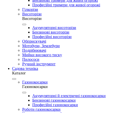
Бензинові тримери для живої огорожі
Професійні тримери для живої огорожі
Гілкорізи
Висоторізи
Висоторізи
Акумуляторні висоторізи
Бензинові висоторізи
Професійні висоторізи
Обприскувачі
Мотобури, Землебури
Подрібнювачі
Мийки високого тиску
Пилососи
Ручний інструмент
Садова техніка
Каталог
Газонокосарки
Газонокосарки
Акумуляторні й електричні газонокосарки
Бензинові газонокосарки
Професійні газонокосарки
Роботи газонокосарки