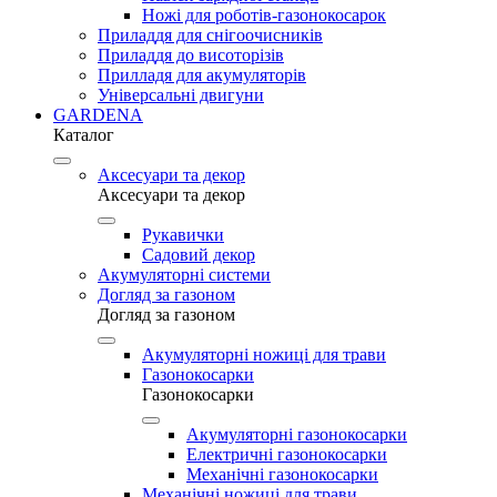
Ножі для роботів-газонокосарок
Приладдя для снігоочисників
Приладдя до висоторізів
Прилладя для акумуляторів
Універсальні двигуни
GARDENA
Каталог
Аксесуари та декор
Аксесуари та декор
Рукавички
Садовий декор
Акумуляторні системи
Догляд за газоном
Догляд за газоном
Акумуляторні ножиці для трави
Газонокосарки
Газонокосарки
Акумуляторні газонокосарки
Електричні газонокосарки
Механічні газонокосарки
Механічні ножиці для трави