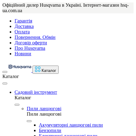
Офіційний дилер Husqvarna в Україні. Інтернет-магазин hsq-
ua.com.ua
Гарантія
Доставка
Оплата
Повернення. Обмін
Договір оферти
Про Husqvarna
Новини
Каталог
Каталог
Садовий інструмент
Каталог
Пили ланцюгові
Пили ланцюгові
Акумуляторні ланцюгові пили
Бензопили
Електричні ланцюгові пили