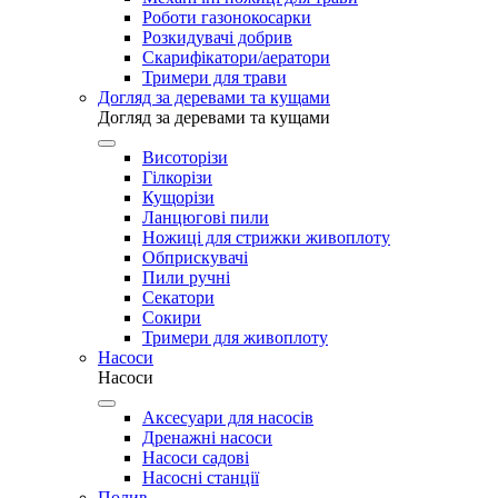
Роботи газонокосарки
Розкидувачі добрив
Скарифікатори/аератори
Тримери для трави
Догляд за деревами та кущами
Догляд за деревами та кущами
Висоторізи
Гілкорізи
Кущорізи
Ланцюгові пили
Ножиці для стрижки живоплоту
Обприскувачі
Пили ручні
Секатори
Сокири
Тримери для живоплоту
Насоси
Насоси
Аксесуари для насосів
Дренажні насоси
Насоси садові
Насосні станції
Полив