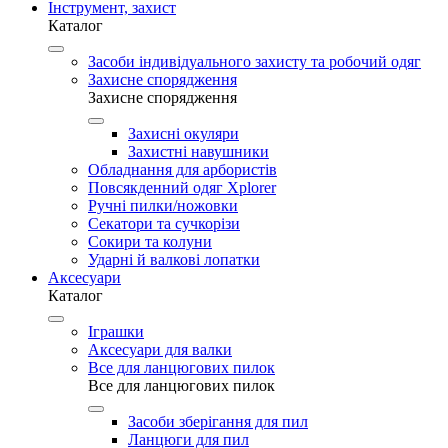
Інструмент, захист
Каталог
Засоби індивідуального захисту та робочий одяг
Захисне спорядження
Захисне спорядження
Захисні окуляри
Захистні навушники
Обладнання для арбористів
Повсякденний одяг Xplorer
Ручні пилки/ножовки
Секатори та сучкорізи
Сокири та колуни
Ударні й валкові лопатки
Аксесуари
Каталог
Іграшки
Аксесуари для валки
Все для ланцюгових пилок
Все для ланцюгових пилок
Засоби зберігання для пил
Ланцюги для пил