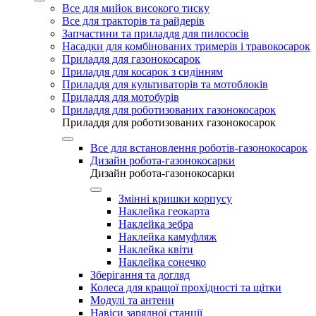
Все для мийок високого тиску
Все для тракторів та райдерів
Запчастини та приладдя для пилососів
Насадки для комбінованих тримерів і травокосарок
Приладдя для газонокосарок
Приладдя для косарок з сидінням
Приладдя для культиваторів та мотоблоків
Приладдя для мотобурів
Приладдя для роботизованих газонокосарок
Приладдя для роботизованих газонокосарок
Все для встановлення роботів-газонокосарок
Дизайн робота-газонокосарки
Дизайн робота-газонокосарки
Змінні кришки корпусу
Наклейка геокарта
Наклейка зебра
Наклейка камуфляж
Наклейка квіти
Наклейка сонечко
Зберігання та догляд
Колеса для кращої прохідності та щітки
Модулі та антени
Навіси зарядної станції