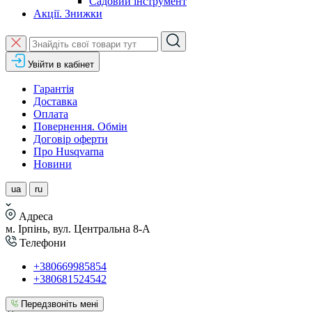
Садовий інструмент
Акції. Знижки
Увійти в кабінет
Гарантія
Доставка
Оплата
Повернення. Обмін
Договір оферти
Про Husqvarna
Новини
ua
ru
Адреса
м. Ірпінь, вул. Центральна 8-А
Телефони
+380669985854
+380681524542
Передзвоніть мені