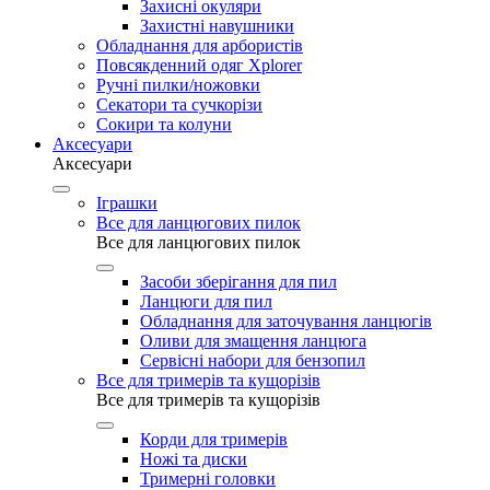
Захисні окуляри
Захистні навушники
Обладнання для арбористів
Повсякденний одяг Xplorer
Ручні пилки/ножовки
Секатори та сучкорізи
Сокири та колуни
Аксесуари
Аксесуари
Іграшки
Все для ланцюгових пилок
Все для ланцюгових пилок
Засоби зберігання для пил
Ланцюги для пил
Обладнання для заточування ланцюгів
Оливи для змащення ланцюга
Сервісні набори для бензопил
Все для тримерів та кущорізів
Все для тримерів та кущорізів
Корди для тримерів
Ножі та диски
Тримерні головки