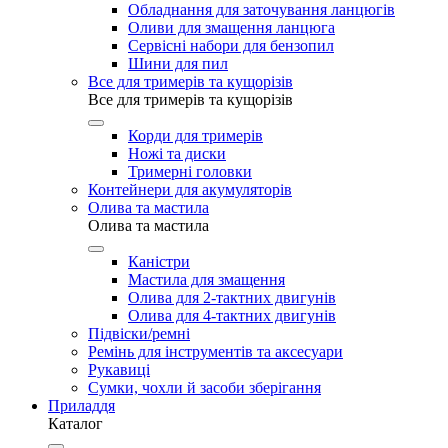
Обладнання для заточування ланцюгів
Оливи для змащення ланцюга
Сервісні набори для бензопил
Шини для пил
Все для тримерів та кущорізів
Все для тримерів та кущорізів
Корди для тримерів
Ножі та диски
Тримерні головки
Контейнери для акумуляторів
Олива та мастила
Олива та мастила
Каністри
Мастила для змащення
Олива для 2-тактних двигунів
Олива для 4-тактних двигунів
Підвіски/ремні
Ремінь для інструментів та аксесуари
Рукавиці
Сумки, чохли й засоби зберігання
Приладдя
Каталог