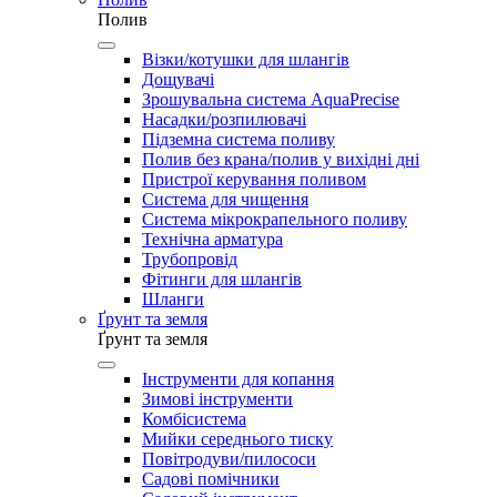
Полив
Візки/котушки для шлангів
Дощувачі
Зрошувальна система AquaPrecise
Насадки/розпилювачі
Підземна система поливу
Полив без крана/полив у вихідні дні
Пристрої керування поливом
Система для чищення
Система мікрокрапельного поливу
Технічна арматура
Трубопровід
Фітинги для шлангів
Шланги
Ґрунт та земля
Ґрунт та земля
Інструменти для копання
Зимові інструменти
Комбісистема
Мийки середнього тиску
Повітродуви/пилососи
Садові помічники