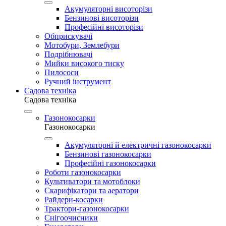
Акумуляторні висоторізи
Бензинові висоторізи
Професійні висоторізи
Обприскувачі
Мотобури, Землебури
Подрібнювачі
Мийки високого тиску
Пилососи
Ручний інструмент
Садова техніка
Садова техніка
Газонокосарки
Газонокосарки
Акумуляторні й електричні газонокосарки
Бензинові газонокосарки
Професійні газонокосарки
Роботи газонокосарки
Культиватори та мотоблоки
Скарифікатори та аератори
Райдери-косарки
Трактори-газонокосарки
Снігоочисники