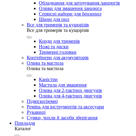
Обладнання для заточування ланцюгів
Оливи для змащення ланцюга
Сервісні набори для бензопил
Шини для пил
Все для тримерів та кущорізів
Все для тримерів та кущорізів
Корди для тримерів
Ножі та диски
Тримерні головки
Контейнери для акумуляторів
Олива та мастила
Олива та мастила
Каністри
Мастила для змащення
Олива для 2-тактних двигунів
Олива для 4-тактних двигунів
Підвіски/ремні
Ремінь для інструментів та аксесуари
Рукавиці
Сумки, чохли й засоби зберігання
Приладдя
Каталог