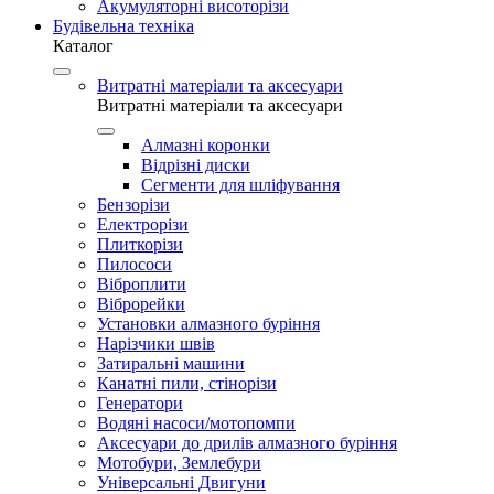
Акумуляторні висоторізи
Будівельна техніка
Каталог
Витратні матеріали та аксесуари
Витратні матеріали та аксесуари
Алмазні коронки
Відрізні диски
Сегменти для шліфування
Бензорізи
Електрорізи
Плиткорізи
Пилососи
Віброплити
Віброрейки
Установки алмазного буріння
Нарізчики швів
Затиральні машини
Канатні пили, стінорізи
Генератори
Водяні насоси/мотопомпи
Аксесуари до дрилів алмазного буріння
Мотобури, Землебури
Універсальні Двигуни