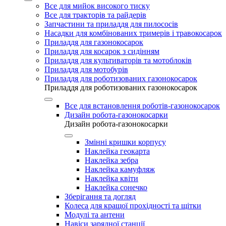
Все для мийок високого тиску
Все для тракторів та райдерів
Запчастини та приладдя для пилососів
Насадки для комбінованих тримерів і травокосарок
Приладдя для газонокосарок
Приладдя для косарок з сидінням
Приладдя для культиваторів та мотоблоків
Приладдя для мотобурів
Приладдя для роботизованих газонокосарок
Приладдя для роботизованих газонокосарок
Все для встановлення роботів-газонокосарок
Дизайн робота-газонокосарки
Дизайн робота-газонокосарки
Змінні кришки корпусу
Наклейка геокарта
Наклейка зебра
Наклейка камуфляж
Наклейка квіти
Наклейка сонечко
Зберігання та догляд
Колеса для кращої прохідності та щітки
Модулі та антени
Навіси зарядної станції