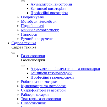
Акумуляторні висоторізи
Бензинові висоторізи
Професійні висоторізи
Обприскувачі
Мотобури, Землебури
Подрібнювачі
Мийки високого тиску
Пилососи
Ручний інструмент
Садова техніка
Садова техніка
Газонокосарки
Газонокосарки
Акумуляторні й електричні газонокосарки
Бензинові газонокосарки
Професійні газонокосарки
Роботи газонокосарки
Культиватори та мотоблоки
Скарифікатори та аератори
Райдери-косарки
Трактори-газонокосарки
Снігоочисники