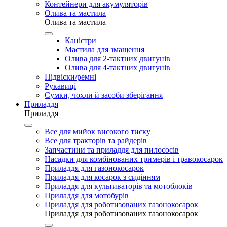
Контейнери для акумуляторів
Олива та мастила
Олива та мастила
Каністри
Мастила для змащення
Олива для 2-тактних двигунів
Олива для 4-тактних двигунів
Підвіски/ремні
Рукавиці
Сумки, чохли й засоби зберігання
Приладдя
Приладдя
Все для мийок високого тиску
Все для тракторів та райдерів
Запчастини та приладдя для пилососів
Насадки для комбінованих тримерів і травокосарок
Приладдя для газонокосарок
Приладдя для косарок з сидінням
Приладдя для культиваторів та мотоблоків
Приладдя для мотобурів
Приладдя для роботизованих газонокосарок
Приладдя для роботизованих газонокосарок