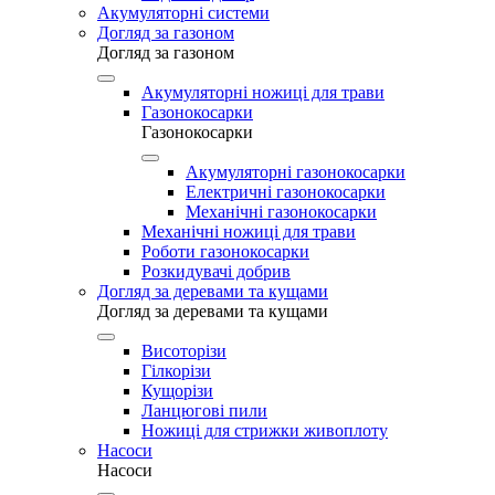
Акумуляторні системи
Догляд за газоном
Догляд за газоном
Акумуляторні ножиці для трави
Газонокосарки
Газонокосарки
Акумуляторні газонокосарки
Електричні газонокосарки
Механічні газонокосарки
Механічні ножиці для трави
Роботи газонокосарки
Розкидувачі добрив
Догляд за деревами та кущами
Догляд за деревами та кущами
Висоторізи
Гілкорізи
Кущорізи
Ланцюгові пили
Ножиці для стрижки живоплоту
Насоси
Насоси