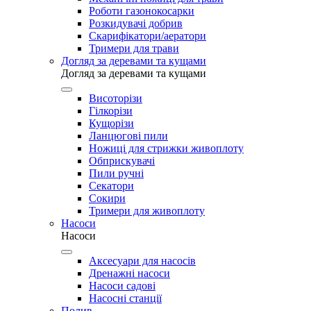
Роботи газонокосарки
Розкидувачі добрив
Скарифікатори/аератори
Тримери для трави
Догляд за деревами та кущами
Догляд за деревами та кущами
Висоторізи
Гілкорізи
Кущорізи
Ланцюгові пили
Ножиці для стрижки живоплоту
Обприскувачі
Пили ручні
Секатори
Сокири
Тримери для живоплоту
Насоси
Насоси
Аксесуари для насосів
Дренажні насоси
Насоси садові
Насосні станції
Полив