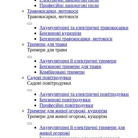
Професійні ланцюгові пили
Травокосарки, мотокоси
Травокосарки, мотокоси
Акумуляторні та електричні травокосарки
Бензинові кущорізи
Бензинові травокосарки, мотокоси
Тримери для трави
Тримери для трави
Акумуляторні й електричні тримери
Бензинові тримери для трави
Комбіновані тримери
Садові повітродувки
Садові повітродувки
Акумуляторні та електричні повітродувки
Бензинові повітродувки
Професійні повітродувки
Тримери для живої огорожі, кущорізи
Тримери для живої огорожі, кущорізи
Акумуляторні й електричні тримери для
живої огорожі