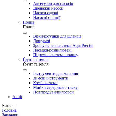
Аксесуари для насосів
Дренажні насоси
Насоси садові
Насосні станції
Полив
Полив
Візки/котушки для шлангів
Дощувачі
Зрошувальна система AquaPrecise
Насадки/розпилювачі
Підземна система поливу
Ґрунт та земля
Ґрунт та земля
Інструменти для копання
Зимові інструменти
Комбісистема
Мийки середнього тиску
Повітродуви/пилососи
Акції
Каталог
Головна
Закладки