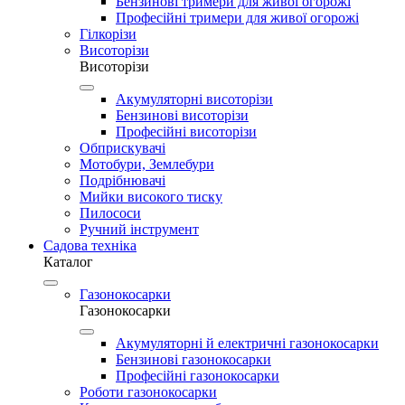
Бензинові тримери для живої огорожі
Професійні тримери для живої огорожі
Гілкорізи
Висоторізи
Висоторізи
Акумуляторні висоторізи
Бензинові висоторізи
Професійні висоторізи
Обприскувачі
Мотобури, Землебури
Подрібнювачі
Мийки високого тиску
Пилососи
Ручний інструмент
Садова техніка
Каталог
Газонокосарки
Газонокосарки
Акумуляторні й електричні газонокосарки
Бензинові газонокосарки
Професійні газонокосарки
Роботи газонокосарки