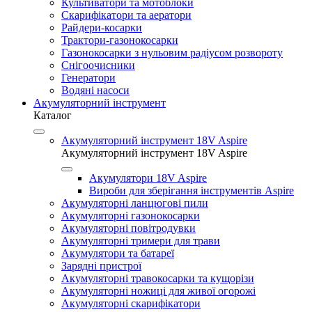
Культиватори та мотоблоки
Скарифікатори та аератори
Райдери-косарки
Трактори-газонокосарки
Газонокосарки з нульовим радіусом розвороту
Снігоочисники
Генератори
Водяні насоси
Акумуляторний інструмент
Каталог
Акумуляторний інструмент 18V Aspire
Акумуляторний інструмент 18V Aspire
Акумулятори 18V Aspire
Вироби для зберігання інструментів Aspire
Акумуляторні ланцюгові пили
Акумуляторні газонокосарки
Акумуляторні повітродувки
Акумуляторні тримери для трави
Акумулятори та батареї
Зарядні пристрої
Акумуляторні травокосарки та кущорізи
Акумуляторні ножиці для живої огорожі
Акумуляторні скарифікатори