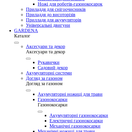
Ножі для роботів-газонокосарок
Приладдя для снігоочисників
Приладдя до висоторізів
Прилладя для акумуляторів
Універсальні двигуни
GARDENA
Каталог
Аксесуари та декор
Аксесуари та декор
Рукавички
Садовий декор
Акумуляторні системи
Догляд за газоном
Догляд за газоном
Акумуляторні ножиці для трави
Газонокосарки
Газонокосарки
Акумуляторні газонокосарки
Електричні газонокосарки
Механічні газонокосарки
Механічні ножиці для трави