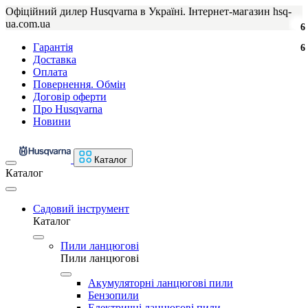
Офіційний дилер Husqvarna в Україні. Інтернет-магазин hsq-
ua.com.ua
6
Гарантія
6
Доставка
Оплата
Повернення. Обмін
Договір оферти
Про Husqvarna
Новини
Каталог
Каталог
Садовий інструмент
Каталог
Пили ланцюгові
Пили ланцюгові
Акумуляторні ланцюгові пили
Бензопили
Електричні ланцюгові пили