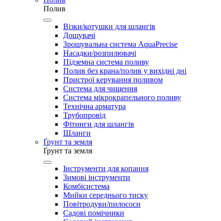
Полив
Візки/котушки для шлангів
Дощувачі
Зрошувальна система AquaPrecise
Насадки/розпилювачі
Підземна система поливу
Полив без крана/полив у вихідні дні
Пристрої керування поливом
Система для чищення
Система мікрокрапельного поливу
Технічна арматура
Трубопровід
Фітинги для шлангів
Шланги
Ґрунт та земля
Ґрунт та земля
Інструменти для копання
Зимові інструменти
Комбісистема
Мийки середнього тиску
Повітродуви/пилососи
Садові помічники