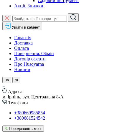
Садовий інструмент
Акції. Знижки
Увійти в кабінет
Гарантія
Доставка
Оплата
Повернення. Обмін
Договір оферти
Про Husqvarna
Новини
ua
ru
Адреса
м. Ірпінь, вул. Центральна 8-А
Телефони
+380669985854
+380681524542
Передзвоніть мені