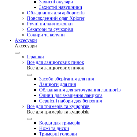
Захисні окуляри
Захистні навушники
Обладнання для арбористів
Повсякденний одяг Xplorer
Ручні пилки/ножовки
Секатори та сучкорізи
Сокири та колуни
Аксесуари
Аксесуари
Іграшки
Все для ланцюгових пилок
Все для ланцюгових пилок
Засоби зберігання для пил
Ланцюги для пил
Обладнання для заточування ланцюгів
Оливи для змащення ланцюга
Сервісні набори для бензопил
Все для тримерів та кущорізів
Все для тримерів та кущорізів
Корди для тримерів
Ножі та диски
Тримерні головки