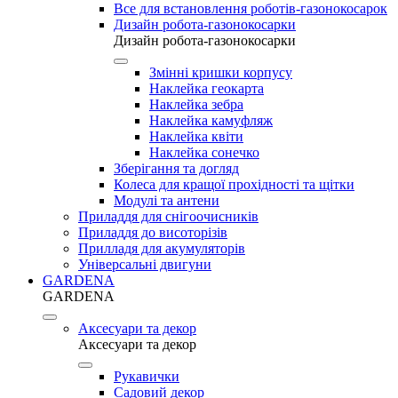
Все для встановлення роботів-газонокосарок
Дизайн робота-газонокосарки
Дизайн робота-газонокосарки
Змінні кришки корпусу
Наклейка геокарта
Наклейка зебра
Наклейка камуфляж
Наклейка квіти
Наклейка сонечко
Зберігання та догляд
Колеса для кращої прохідності та щітки
Модулі та антени
Приладдя для снігоочисників
Приладдя до висоторізів
Прилладя для акумуляторів
Універсальні двигуни
GARDENA
GARDENA
Аксесуари та декор
Аксесуари та декор
Рукавички
Садовий декор