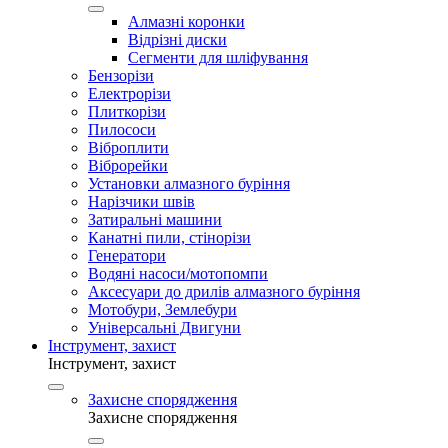
Алмазні коронки
Відрізні диски
Сегменти для шліфування
Бензорізи
Електрорізи
Плиткорізи
Пилососи
Віброплити
Віброрейки
Установки алмазного буріння
Нарізчики швів
Затиральні машини
Канатні пили, стінорізи
Генератори
Водяні насоси/мотопомпи
Аксесуари до дрилів алмазного буріння
Мотобури, Землебури
Універсальні Двигуни
Інструмент, захист
Інструмент, захист
Захисне спорядження
Захисне спорядження