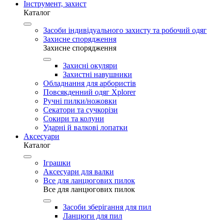
Інструмент, захист
Каталог
Засоби індивідуального захисту та робочий одяг
Захисне спорядження
Захисне спорядження
Захисні окуляри
Захистні навушники
Обладнання для арбористів
Повсякденний одяг Xplorer
Ручні пилки/ножовки
Секатори та сучкорізи
Сокири та колуни
Ударні й валкові лопатки
Аксесуари
Каталог
Іграшки
Аксесуари для валки
Все для ланцюгових пилок
Все для ланцюгових пилок
Засоби зберігання для пил
Ланцюги для пил