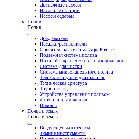
Дренажные насосы
Насосные станции
Насосы садовые
Полив
Полив
Дождеватели
Насадки/распылители
Оросительная система AquaPrecise
Подземная система полива
Полив без крана/полив в выходные дни
Система для чистки
Система микрокапельного полива
Тележки/катушки для шлангов
Техническая арматура
Трубопровод
Устройства управления поливом
Фитинги для шлангов
Шланги
Почва и земля
Почва и земля
Воздуходувы/пылесосы
Зимние инструменты
Инструменты для копания