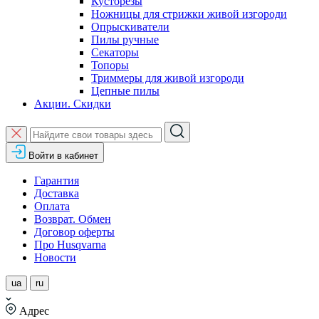
Кусторезы
Ножницы для стрижки живой изгороди
Опрыскиватели
Пилы ручные
Секаторы
Топоры
Триммеры для живой изгороди
Цепные пилы
Акции. Скидки
Войти в кабинет
Гарантия
Доставка
Оплата
Возврат. Обмен
Договор оферты
Про Husqvarna
Новости
ua
ru
Адрес