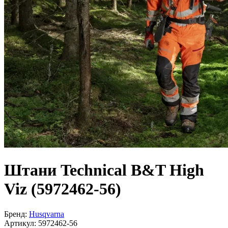
Штани Technical B&T High
Viz (5972462-56)
Бренд:
Husqvarna
Артикул:
5972462-56