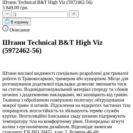
Штани Technical B&T High Viz (5972462-56)
5 849.00 грн.
В корзину
Описание
Штани Technical B&T High Viz
(5972462-56)
Штани високої видимості спеціально розроблені для тривалої
роботи із Травокосаркою, тримером або кущорізом. Місце для
розташування додаткової підкладки дозволяє зменшити тиск
на стегно. Водовідштовхувальний матеріал спереду та з боків
штанин з додатковими накладками, які захищають від гравію.
Тканина з обробленою поверхнею полегшує обтрушування
мокрої трави зі штанів. Підсилення на відкритих частинах тіла
покращують зносостійкість та збільшують термін служби
куртки. Вентиляційні блискавки ззаду штанин підтримують
температуру тіла на комфортному рівні. Попередньо зігнуті
коліна з ергономічним дизайном. Відповідає вимогам
стандарту EN ISO 20471, клас 2. Розміри 46–60.