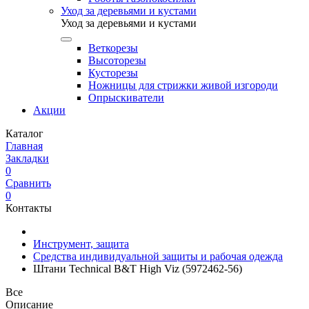
Уход за деревьями и кустами
Уход за деревьями и кустами
Веткорезы
Высоторезы
Кусторезы
Ножницы для стрижки живой изгороди
Опрыскиватели
Акции
Каталог
Главная
Закладки
0
Сравнить
0
Контакты
Инструмент, защита
Средства индивидуальной защиты и рабочая одежда
Штани Technical B&T High Viz (5972462-56)
Все
Описание