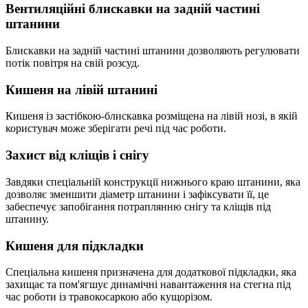
Вентиляційні блискавки на задній частині
штанини
Блискавки на задній частині штанини дозволяють регулювати
потік повітря на свій розсуд.
Кишеня на лівій штанині
Кишеня із застібкою-блискавка розміщена на лівій нозі, в якій
користувач може зберігати речі під час роботи.
Захист від кліщів і снігу
Завдяки спеціальній конструкції нижнього краю штанини, яка
дозволяє зменшити діаметр штанини і зафіксувати її, це
забеспечує запобігання потраплянню снігу та кліщів під
штанину.
Кишеня для підкладки
Спеціальна кишеня призначена для додаткової підкладки, яка
захищає та пом'ягшує динамічні навантаження на стегна під
час роботи із травокосаркою або кущорізом.