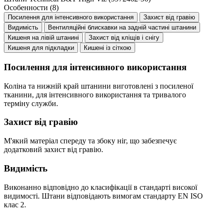
Особенности
(8)
Посилення для інтенсивного використання
Захист від гравію
Видимість
Вентиляційні блискавки на задній частині штанини
Кишеня на лівій штанині
Захист від кліщів і снігу
Кишеня для підкладки
Кишені із сіткою
Посилення для інтенсивного використання
Коліна та нижній край штанини виготовлені з посиленої
тканини, для інтенсивного використання та тривалого
терміну служби.
Захист від гравію
М'який матеріал спереду та збоку ніг, що забезпечує
додатковий захист від гравію.
Видимість
Виконанно відповідно до класифікації в стандарті високої
видимості. Штани відповідають вимогам стандарту EN ISO
клас 2.