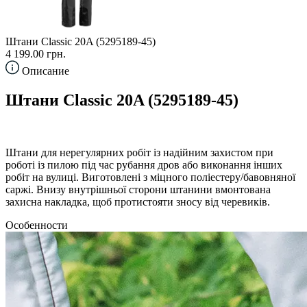
Штани Classic 20A (5295189-45)
4 199.00 грн.
Описание
Штани Classic 20A (5295189-45)
Штани для нерегулярних робіт із надійним захистом при
роботі із пилою під час рубання дров або виконання інших
робіт на вулиці. Виготовлені з міцного поліестеру/бавовняної
саржі. Внизу внутрішньої сторони штанини вмонтована
захисна накладка, щоб протистояти зносу від черевиків.
Особенности