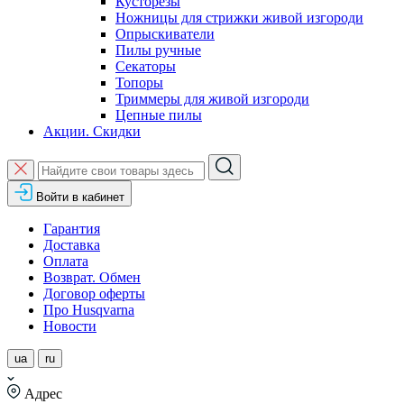
Кусторезы
Ножницы для стрижки живой изгороди
Опрыскиватели
Пилы ручные
Секаторы
Топоры
Триммеры для живой изгороди
Цепные пилы
Акции. Скидки
Войти в кабинет
Гарантия
Доставка
Оплата
Возврат. Обмен
Договор оферты
Про Husqvarna
Новости
ua
ru
Адрес