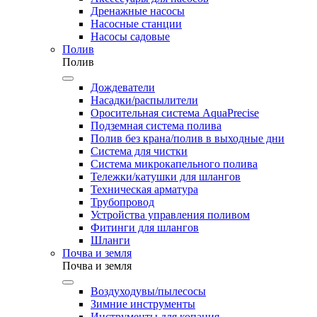
Дренажные насосы
Насосные станции
Насосы садовые
Полив
Полив
Дождеватели
Насадки/распылители
Оросительная система AquaPrecise
Подземная система полива
Полив без крана/полив в выходные дни
Система для чистки
Система микрокапельного полива
Тележки/катушки для шлангов
Техническая арматура
Трубопровод
Устройства управления поливом
Фитинги для шлангов
Шланги
Почва и земля
Почва и земля
Воздуходувы/пылесосы
Зимние инструменты
Инструменты для копания