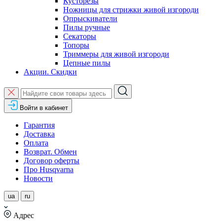
Кусторезы
Ножницы для стрижки живой изгороди
Опрыскиватели
Пилы ручные
Секаторы
Топоры
Триммеры для живой изгороди
Цепные пилы
Акции. Скидки
Войти в кабинет
Гарантия
Доставка
Оплата
Возврат. Обмен
Договор оферты
Про Husqvarna
Новости
ua
ru
Адрес