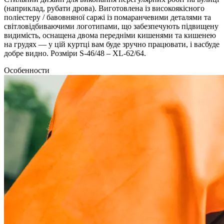
(наприклад, рубати дрова). Виготовлена із високоякісного
поліестеру / бавовняної саржі із помаранчевими деталями та
світловідбиваючими логотипами, що забезпечують підвищену
видимість, оснащена двома передніми кишенями та кишенею
на грудях — у цій куртці вам буде зручно працювати, і васбуде
добре видно. Розміри S-46/48 – XL-62/64.
Особенности