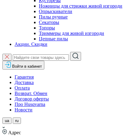
Кусторезы
Ножницы для стрижки живой изгороди
Опрыскиватели
Пилы ручные
Секаторы
Топоры
Триммеры для живой изгороди
Цепные пилы
Акции. Скидки
Войти в кабинет
Гарантия
Доставка
Оплата
Возврат. Обмен
Договор оферты
Про Husqvarna
Новости
ua
ru
Адрес