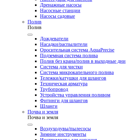
Дренажные насосы
Насосные станции
Насосы садовые
Полив
Полив
Дождеватели
Насадки/распылители
Оросительная система AquaPrecise
Подземная система полива
Полив без крана/полив в выходные дни
Система для чистки
Система микрокапельного полива
Тележки/катушки для шлангов
Техническая арматура
Трубопровод
Устройства управления поливом
Фитинги для шлангов
Шланги
Почва и земля
Почва и земля
Воздуходувы/пылесосы
Зимние инструменты
Инструменты для копания