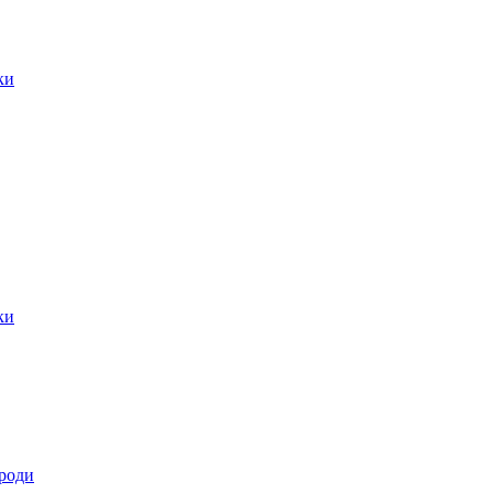
ки
ки
роди